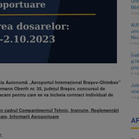
Urme
Băr
6 au
AUR
urmă
Nic
6 au
Înal
și H
pro
6 au
egia Autonomă „Aeroportul Internaţional Braşov-Ghimbav”
Jud
ermann Oberth nr. 35, județul Brașov, concursul de
vine
cant pentru care se va încheia contract individual de
6 au
, în cadrul Compartimentul Tehnic, Instruire, Reglementări
ate, Informații Aeroportuare
A
t;