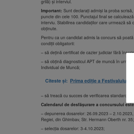
grilă) şi interviul.
Important:
Sunt declarați admiși la proba scrisă,
puncte din cele 100. Punctajul final se calculează
interviu. Stabilirea candidaților care urmează să
obținute.
Pentru ca un candidat admis la concurs să poată f
condiții obligatorii:
– să dețină certificat de cazier judiciar fără înscris
– să obțină diagnosticul APT de muncă în urma con
Individual de Muncă;
Citeste și:
Prima ediție a Festivalului B
– să treacă cu succes de verificarea standard și 
Calendarul de desfăşurare a concursului este
– depunerea dosarelor: 26.09.2023 – 2.10.2023
Regiei, din Ghimbav, Str. Hermann Oberth nr. 35;
– selecţia dosarelor: 3-4.10.2023;