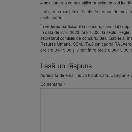
– soluţionarea contestaţiilor: maximum o zi lucră
– afişarea rezultatelor finale: în termen de maxi
contestaţiilor.
În vederea participării la concurs, candidaţii d
în data de 2.10.2023, ora 15:00, la sediul Regiei
secretarul comisiei de concurs, Belu Gabriela, I
Resurse Umane, SSM, IT&C din cadrul RA „Aeropor
orele 8:00-15:00 și vineri între orele 8:00-13:00,
Lasă un răspuns
Adresa ta de email nu va fi publicată.
Câmpurile o
Comentariu
*