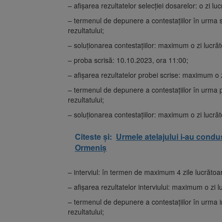
– afişarea rezultatelor selecţiei dosarelor: o zi l
– termenul de depunere a contestaţiilor în urma sel
rezultatului;
– soluţionarea contestaţiilor: maximum o zi lucră
– proba scrisă: 10.10.2023, ora 11:00;
– afişarea rezultatelor probei scrise: maximum o zi
– termenul de depunere a contestaţiilor în urma pro
rezultatului;
– soluţionarea contestaţiilor: maximum o zi lucră
Citeste și:
Urmele atelajului i-au condus
Ormeniș
– interviul: în termen de maximum 4 zile lucrătoar
– afişarea rezultatelor interviului: maximum o zi lu
– termenul de depunere a contestaţiilor în urma int
rezultatului;