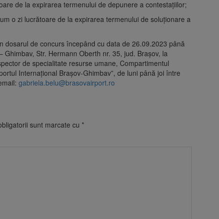
toare de la expirarea termenului de depunere a contestaţiilor;
mum o zi lucrătoare de la expirarea termenului de soluţionare a
epun dosarul de concurs începând cu data de 26.09.2023 până
 – Ghimbav, Str. Hermann Oberth nr. 35, jud. Brașov, la
nspector de specialitate resurse umane, Compartimentul
tul Internațional Brașov-Ghimbav”, de luni până joi între
 email:
gabriela.belu@brasovairport.ro
bligatorii sunt marcate cu
*