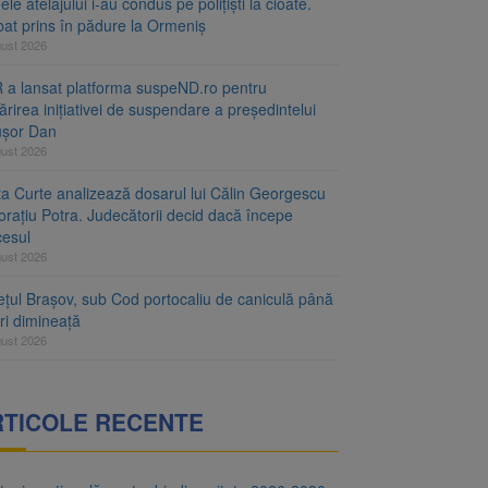
le atelajului i-au condus pe polițiști la cioate.
bat prins în pădure la Ormeniș
gust 2026
 a lansat platforma suspeND.ro pentru
rirea inițiativei de suspendare a președintelui
ușor Dan
gust 2026
ta Curte analizează dosarul lui Călin Georgescu
orațiu Potra. Judecătorii decid dacă începe
cesul
gust 2026
ețul Brașov, sub Cod portocaliu de caniculă până
ri dimineață
gust 2026
RTICOLE RECENTE