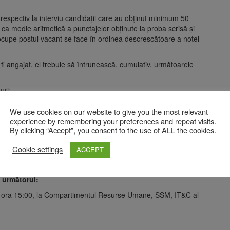
 respectiv la interviu candidații care au obținut minimum 50
 ca medie aritmetică a punctajelor obținute la proba scrisă și
 ocupe postul vacant se face în ordinea descrescătoare a notei
i angajat, el trebuie să întrunească, cumulativ, următoarele
uri;
trolului medical efectuat anterior încheierii Contractului
We use cookies on our website to give you the most relevant
experience by remembering your preferences and repeat visits.
By clicking “Accept”, you consent to the use of ALL the cookies.
ulzului are loc la Râșnov, în perioada 13-16 august
Cookie settings
ACCEPT
de verificarea aprofundată a antecedentelor.
 următorul:
, ora 15:00, la Compartimentul Resurse Umane, SSM, IT&C al