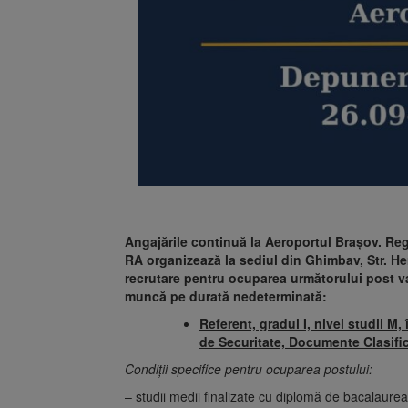
Angajările continuă la Aeroportul Braşov. R
RA organizează la sediul din Ghimbav, Str. H
recrutare pentru ocuparea următorului post va
muncă pe durată nedeterminată:
Referent, gradul I, nivel studii M
de Securitate, Documente Clasific
Condiţii specifice pentru ocuparea postului:
– studii medii finalizate cu diplomă de bacalaurea