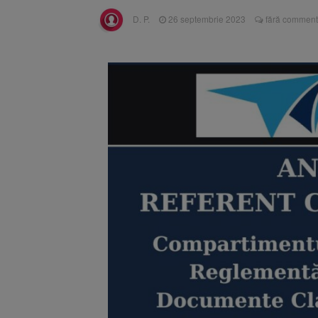
Înalta Cu
6 august 2026
D. P.
26 septembrie 2023
fără commenta
procesul
Strategia
6 august 2026