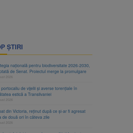
i decid dacă începe
ul merge la promulgare
P ȘTIRI
tegia națională pentru biodiversitate 2026-2030,
ptată de Senat. Proiectul merge la promulgare
gust 2026
portocaliu de vijelii și averse torențiale în
tatea estică a Transilvaniei
gust 2026
at din Victoria, reținut după ce și-ar fi agresat
a de două ori în câteva zile
gust 2026