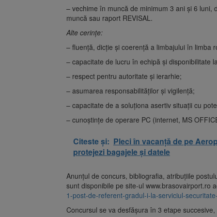
– vechime în muncă de minimum 3 ani și 6 luni, 
muncă sau raport REVISAL.
Alte cerințe:
– fluență, dicție și coerență a limbajului în limba
– capacitate de lucru în echipă și disponibilitate 
– respect pentru autoritate și ierarhie;
– asumarea responsabilităților şi vigilență;
– capacitate de a soluționa asertiv situații cu poten
– cunoștinţe de operare PC (internet, MS O
Citeste și:
Pleci în vacanță de pe Aeropo
protejezi bagajele și datele
Anunţul de concurs, bibliografia, atribuţiile postulu
sunt disponibile pe site-ul www.brasovairport.ro 
1-post-de-referent-gradul-i-la-serviciul-securitat
Concursul se va desfăşura în 3 etape succesive, el