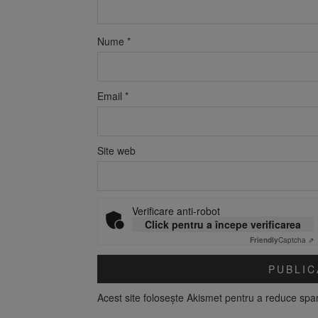
Nume
*
Email
*
Site web
Verificare anti-robot
Click pentru a începe verificarea
Friendly
Captcha ⇗
Acest site folosește Akismet pentru a reduce sp