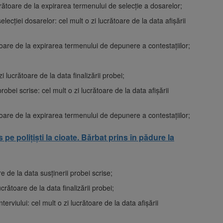
ucrătoare de la expirarea termenului de selecţie a dosarelor;
ecţiei dosarelor: cel mult o zi lucrătoare de la data afişării
toare de la expirarea termenului de depunere a contestaţiilor;
 lucrătoare de la data finalizării probei;
bei scrise: cel mult o zi lucrătoare de la data afişării
toare de la expirarea termenului de depunere a contestaţiilor;
 pe polițiști la cioate. Bărbat prins în pădure la
e de la data susţinerii probei scrise;
crătoare de la data finalizării probei;
erviului: cel mult o zi lucrătoare de la data afişării