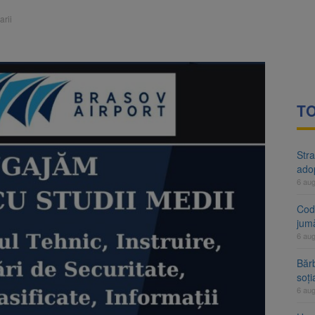
rte analizează dosarul lui Călin Georgescu și Horațiu Potra. Judecători
rii
 națională pentru biodiversitate 2026-2030, adoptată de Senat. Proiect
TO
Stra
ado
6 au
Cod 
jumă
6 au
Bărb
soți
6 au