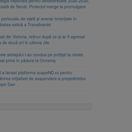
tegia națională pentru biodiversitate 2026-2030,
ptată de Senat. Proiectul merge la promulgare
portocaliu de vijelii și averse torențiale în
tatea estică a Transilvaniei
at din Victoria, reținut după ce și-ar fi agresat
a de două ori în câteva zile
le atelajului i-au condus pe polițiști la cioate.
bat prins în pădure la Ormeniș
 a lansat platforma suspeND.ro pentru
rirea inițiativei de suspendare a președintelui
ușor Dan