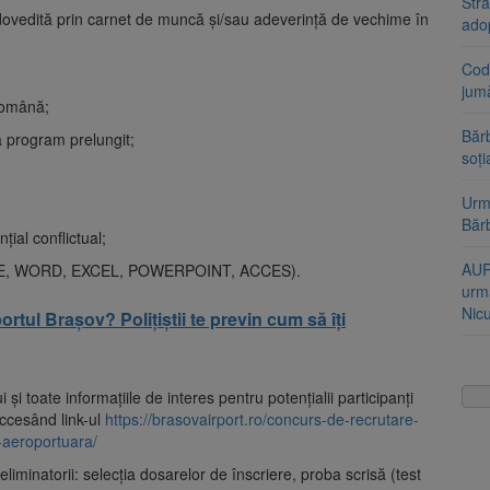
Stra
dovedită prin carnet de muncă și/sau adeverință de vechime în
ado
Cod 
jumă
 română;
Bărb
la program prelungit;
soți
Urme
Băr
țial conflictual;
AUR
FFICE, WORD, EXCEL, POWERPOINT, ACCES).
urmă
Nic
rtul Brașov? Polițiștii te previn cum să îți
i şi toate informaţiile de interes pentru potenţialii participanţi
accesând link-ul
https://brasovairport.ro/concurs-de-recrutare-
e-aeroportuara/
iminatorii: selecţia dosarelor de înscriere, proba scrisă (test