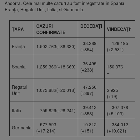
Andorra. Cele mai multe cazuri au fost înregistrate în Spania,
Franţa, Regatul Unit, Italia, și Germania.
CAZURI
DECEDAȚI
ŢARA
VINDECA
ŢI
*
CONFIRMATE
38.289
126.195
Franţa
1.502.763(+36.330)
(+854)
(+2.531)
36.495
Spania
1.259.366(+18.669)
150.376
(+238)
–
Regatul
47.250
1.073.882(+20.018)
2.925
Unit
(+397)
(+19)
39.412
307.378
Italia
759.829(+28.241)
(+353)
(+5.103)
577.593
10.812
384.012
Germania
(+17.214)
(+151)
(+10.621)