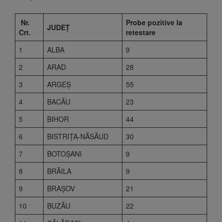
Nr.
Probe pozitive la
JUDEȚ
Crt.
retestare
1
ALBA
9
2
ARAD
28
3
ARGEŞ
55
4
BACĂU
23
5
BIHOR
44
6
BISTRIŢA-NĂSĂUD
30
7
BOTOŞANI
9
8
BRĂILA
9
9
BRAŞOV
21
10
BUZĂU
22