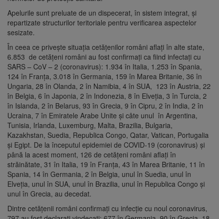
Apelurile sunt preluate de un dispecerat, în sistem integrat, și
repartizate structurilor teritoriale pentru verificarea aspectelor
sesizate.
În ceea ce privește situația cetățenilor români aflați în alte state,
6.853 de cetățeni români au fost confirmați ca fiind infectați cu
SARS – CoV – 2 (coronavirus): 1.934 în Italia, 1.253 în Spania,
124 în Franța, 3.018 în Germania, 159 în Marea Britanie, 36 în
Ungaria, 28 în Olanda, 2 în Namibia, 4 în SUA, 123 în Austria, 22
în Belgia, 6 în Japonia, 2 în Indonezia, 8 în Elveția, 3 în Turcia, 2
în Islanda, 2 în Belarus, 93 în Grecia, 9 în Cipru, 2 în India, 2 în
Ucraina, 7 în Emiratele Arabe Unite și câte unul în Argentina,
Tunisia, Irlanda, Luxemburg, Malta, Brazilia, Bulgaria,
Kazakhstan, Suedia, Republica Congo, Qatar, Vatican, Portugalia
și Egipt. De la începutul epidemiei de COVID-19 (coronavirus) și
până la acest moment, 126 de cetățeni români aflați în
străinătate, 31 în Italia, 19 în Franța, 43 în Marea Britanie, 11 în
Spania, 14 în Germania, 2 în Belgia, unul în Suedia, unul în
Elveția, unul în SUA, unul în Brazilia, unul în Republica Congo și
unul în Grecia, au decedat.
Dintre cetățenii români confirmați cu infecție cu noul coronavirus,
797 au fost declarați vindecați: 677 în Germania, 90 în Grecia, 18