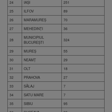
24
IAŞI
251
25
ILFOV
89
26
MARAMUREŞ
70
27
MEHEDINŢI
36
MUNICIPIUL
28
324
BUCUREŞTI
29
MUREŞ
55
30
NEAMŢ
29
31
OLT
18
32
PRAHOVA
27
33
SĂLAJ
7
34
SATU MARE
7
35
SIBIU
95