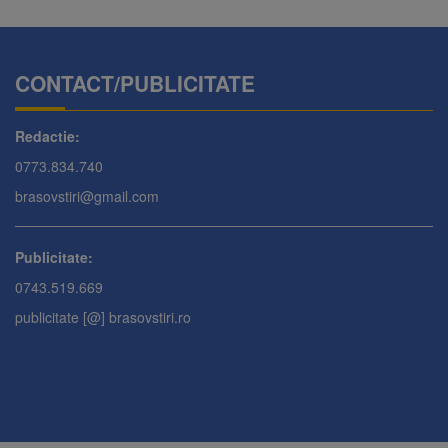
CONTACT/PUBLICITATE
Redactie:
0773.834.740
brasovstiri@gmail.com
Publicitate:
0743.519.669
publicitate [@] brasovstiri.ro