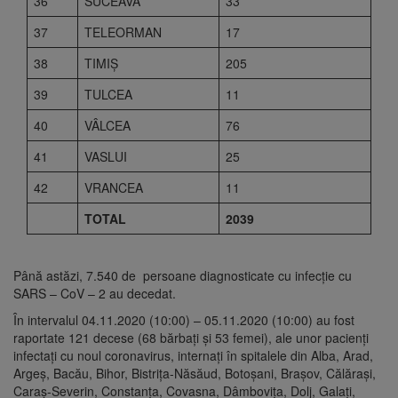
36
SUCEAVA
33
37
TELEORMAN
17
38
TIMIŞ
205
39
TULCEA
11
40
VÂLCEA
76
41
VASLUI
25
42
VRANCEA
11
TOTAL
2039
Până astăzi, 7.540 de persoane diagnosticate cu infecție cu
SARS – CoV – 2 au decedat.
În intervalul 04.11.2020 (10:00) – 05.11.2020 (10:00) au fost
raportate 121 decese (68 bărbați și 53 femei), ale unor pacienți
infectați cu noul coronavirus, internați în spitalele din Alba, Arad,
Argeș, Bacău, Bihor, Bistrița-Năsăud, Botoșani, Brașov, Călărași,
Caraș-Severin, Constanța, Covasna, Dâmbovița, Dolj, Galați,