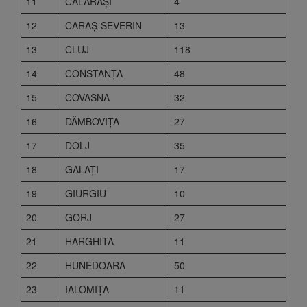
11
CĂLĂRAŞI
4
12
CARAŞ-SEVERIN
13
13
CLUJ
118
14
CONSTANŢA
48
15
COVASNA
32
16
DÂMBOVIŢA
27
17
DOLJ
35
18
GALAŢI
17
19
GIURGIU
10
20
GORJ
27
21
HARGHITA
11
22
HUNEDOARA
50
23
IALOMIŢA
11