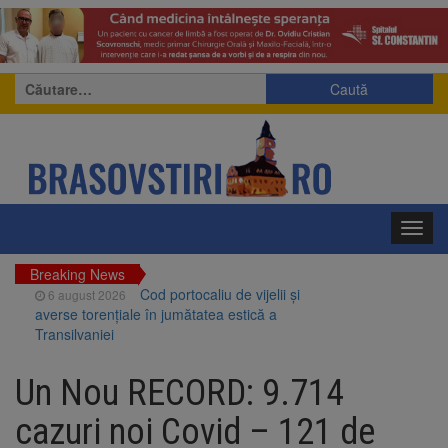
Caută
după:
Toggl
navig
Breaking News
Cod portocaliu de vijelii și
6 august 2026
averse torențiale în jumătatea estică a
Transilvaniei
Bărbat din Victoria, reținut
6 august 2026
după ce și-ar fi agresat soția de două ori în
Un Nou RECORD: 9.714
câteva zile
Urmele atelajului i-au condus
6 august 2026
cazuri noi Covid – 121 de
pe polițiști la cioate. Bărbat prins în pădure la