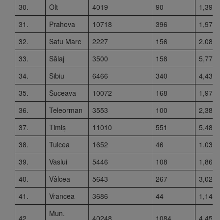
30.
Olt
4019
90
1,39
31.
Prahova
10718
396
1,97
32.
Satu Mare
2227
156
2,08
33.
Sălaj
3500
158
5,77
34.
Sibiu
6466
340
4,43
35.
Suceava
10072
168
1,97
36.
Teleorman
3553
100
2,38
37.
Timiș
11010
551
5,48
38.
Tulcea
1652
46
1,03
39.
Vaslui
5446
108
1,86
40.
Vâlcea
5643
267
3,02
41.
Vrancea
3686
44
1,14
Mun.
42.
40248
1084
4,45