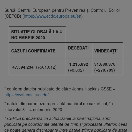
Sursă: Centrul European pentru Prevenirea și Controlul Bolilor
(CEPCB) (
https://www.ecdc.europa.eu/en
)
SITUAȚIE GLOBALĂ LA 4
NOIEMBRIE 2020
DECEDAȚI
CAZURI CONFIRMATE
VINDECAȚI
*
1.215.892
31.889.370
47.594.234
(+501.012)
(+8.602)
(+279.709)
* conform datelor publicate de către Johns Hopkins CSSE –
https://systems.jhu.edu/
* datele din paranteze reprezintă numărul de cazuri noi, în
intervalul 3 – 4 noiembrie 2020
*
CEPCB precizează că actualizările la nivel național sunt
publicate pe coordonate diferite de timp și procesate ulterior, ceea
ce poate genera discrepanțe între datele zilnice publicate de state