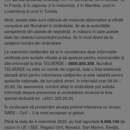
în Franța, 6 în Japonia, 2 în Indonezia, 2 în Namibia, unul în
Luxemburg și unul în Tunisia.
Notă: aceste date sunt obținute de misiunile diplomatice și oficiile
consulare ale României în străinătate, fie de la autoritățile
competente din statele de reședință, în măsura în care aceste
date fac obiectul comunicării publice, fie în mod direct de la
cetățenii români din străinătate.
Le reamintim cetățenilor să ia în considerare doar informațiile
verificate prin sursele oficiale și să apeleze pentru recomandări și
alte informații la linia TELVERDE –
0800.800.358
. Numărul
TELVERDE nu este un număr de urgență, este o linie telefonică
alocată strict pentru informarea cetățenilor și este valabilă pentru
apelurile naționale, de luni până vineri, în intervalul orar 08.00 –
20.00. De asemenea, românii aflați în străinătate pot solicita
informații despre prevenirea și combaterea virusului la linia
special dedicată lor, +4021.320.20.20.
În continuare vă prezentăm situația privind infectarea cu virusul
SARS – CoV – 2 la nivel european și global:
Până la data de 4 noiembrie 2020, au fost raportate
8.008.149
de
cazuri în UE / SEE, Regatul Unit, Monaco, San Marino, Elveția,