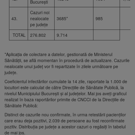
București
Cazuri noi
43.
nealocate
3685*
985
pe județe
TOTAL
276.802
9.714
*Aplicația de colectare a datelor, gestionată de Ministerul
Sănătății, se află momentan în procedură de actualizare. Cazurile
nealocate unui județ vor fi repartizate în zilele următoare pe
județe.
Coeficientul infectărilor cumulate la 14 zile, raportate la 1.000 de
locuitori este calculat de către Direcțiile de Sănătate Publică, la
nivelul Municipiului București și al județelor. Mai jos aveți graficul
realizat în baza raportărilor primite de CNCCI de la Direcțiile de
Sănătate Publică:
Distinct de cazurile nou confirmate, în urma retestării pacienților
care erau deja pozitivi, 2.039 de persoane au fost reconfirmate
pozitiv. Distribuția pe județe a acestor cazuri o regăsiți în tabelul
de mai jos.