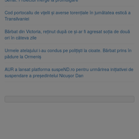
Cod portocaliu de vijelii și averse torențiale în jumătatea estică a
Transilvaniei
Bărbat din Victoria, reținut după ce și-ar fi agresat soția de două
ori în câteva zile
Urmele atelajului i-au condus pe polițiști la cioate. Bărbat prins în
pădure la Ormeniș
AUR a lansat platforma suspeND.ro pentru urmărirea inițiativei de
suspendare a președintelui Nicușor Dan