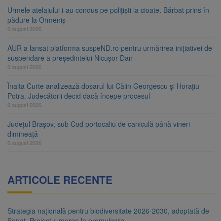
Urmele atelajului i-au condus pe polițiști la cioate. Bărbat prins în
pădure la Ormeniș
6 august 2026
AUR a lansat platforma suspeND.ro pentru urmărirea inițiativei de
suspendare a președintelui Nicușor Dan
6 august 2026
Înalta Curte analizează dosarul lui Călin Georgescu și Horațiu
Potra. Judecătorii decid dacă începe procesul
6 august 2026
Județul Brașov, sub Cod portocaliu de caniculă până vineri
dimineață
6 august 2026
ARTICOLE RECENTE
Strategia națională pentru biodiversitate 2026-2030, adoptată de
Senat. Proiectul merge la promulgare