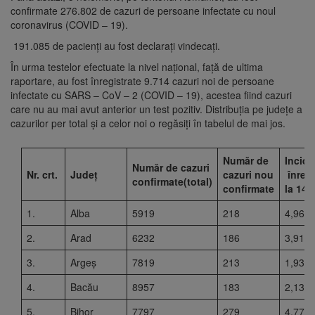
confirmate 276.802 de cazuri de persoane infectate cu noul
coronavirus (COVID – 19).
191.085 de pacienți au fost declarați vindecați.
În urma testelor efectuate la nivel național, față de ultima
raportare, au fost înregistrate 9.714 cazuri noi de persoane
infectate cu SARS – CoV – 2 (COVID – 19), acestea fiind cazuri
care nu au mai avut anterior un test pozitiv. Distribuția pe județe a
cazurilor per total și a celor noi o regăsiți în tabelul de mai jos.
Număr de
Incide
Număr de cazuri
Nr. crt.
Județ
cazuri nou
înregi
confirmate(total)
confirmate
la 14 z
1.
Alba
5919
218
4,96
2.
Arad
6232
186
3,91
3.
Argeș
7819
213
1,93
4.
Bacău
8957
183
2,13
5.
Bihor
7797
279
4,77