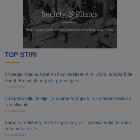
TOP ȘTIRI
Strategia națională pentru biodiversitate 2026-2030, adoptată de
Senat. Proiectul merge la promulgare
6 august 2026
Cod portocaliu de vijelii și averse torențiale în jumătatea estică a
Transilvaniei
6 august 2026
Bărbat din Victoria, reținut după ce și-ar fi agresat soția de două
ori în câteva zile
6 august 2026