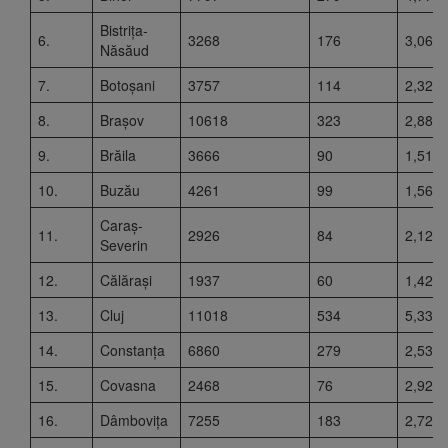
Bistrița-
6.
3268
176
3,06
Năsăud
7.
Botoșani
3757
114
2,32
8.
Brașov
10618
323
2,88
9.
Brăila
3666
90
1,51
10.
Buzău
4261
99
1,56
Caraș-
11.
2926
84
2,12
Severin
12.
Călărași
1937
60
1,42
13.
Cluj
11018
534
5,33
14.
Constanța
6860
279
2,53
15.
Covasna
2468
76
2,92
16.
Dâmbovița
7255
183
2,72