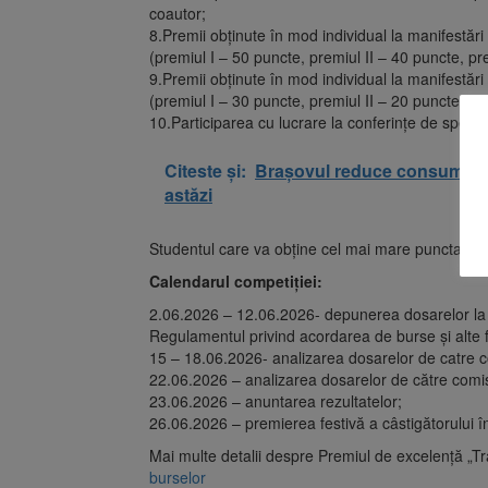
coautor;
8.Premii obținute în mod individual la manifestări şt
(premiul I – 50 puncte, premiul II – 40 puncte, pre
9.Premii obținute în mod individual la manifestări şt
(premiul I – 30 puncte, premiul II – 20 puncte, pre
10.Participarea cu lucrare la conferințe de specia
Citeste și:
Brașovul reduce consumul de
astăzi
Studentul care va obține cel mai mare punctaj va f
Calendarul competiției:
2.06.2026 – 12.06.2026- depunerea dosarelor la fi
Regulamentul privind acordarea de burse și alte fo
15 – 18.06.2026- analizarea dosarelor de catre c
22.06.2026 – analizarea dosarelor de către comis
23.06.2026 – anuntarea rezultatelor;
26.06.2026 – premierea festivă a câstigătorului în
Mai multe detalii despre Premiul de excelență „T
burselor