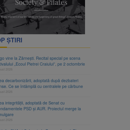
P ȘTIRI
o vine la Zărnești. Recital special pe scena
ivalului „Ecoul Pietrei Craiului”, pe 2 octombrie
gust 2026
ea decarbonizării, adoptată după dezbateri
inse. Ce se întâmplă cu centralele pe cărbune
gust 2026
a integrității, adoptată de Senat cu
ndamentele PSD și AUR. Proiectul merge la
mulgare
gust 2026