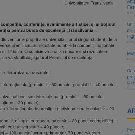
Arti
Universitatea Transilvania
Fest
6 au
 competiții, conferințe, evenimente artistice, și ai obținut
Uni
petiția pentru bursa de excelență „Transilvania”.
mili
îng
n veniturile proprii ale universității unui singur student, de la
6 au
iverse premii sau au rezultate notabile la competiții naționale
ă în 12 iunie. O comisie va analiza dosarele și rezultatele
Moto
t, se va stabili câștigătorul Premiului de excelență
6 au
Ce 
entru ierarhizarea dosarelor:
preș
și 
 internaționale (premiul I – 50 puncte, premiul II – 40 puncte,
5 au
e nivel național sau internațional (premiul I – 50 puncte,
mențiune – 20 puncte);
au internaționale de prestigiu (individual sau în colectiv – 20
A
 (mondial, olimpic, european, balcanic – 20 puncte/competiție);
ecât cele universitare – 40 puncte;
Fueg
pact – 100 puncte/lucrare prim-autor, 70 puncte/lucrare