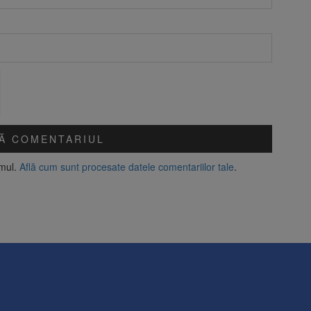
amul.
Află cum sunt procesate datele comentariilor tale
.