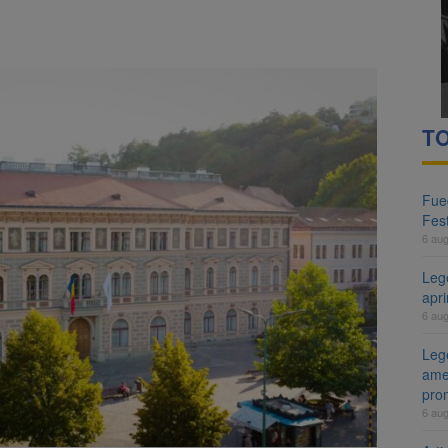
TO
Fueg
Fest
6 au
Leg
apr
6 au
Lege
ame
pro
6 au