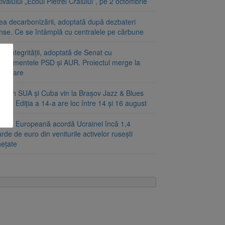
ivalului „Ecoul Pietrei Craiului”, pe 2 octombrie
ea decarbonizării, adoptată după dezbateri
inse. Ce se întâmplă cu centralele pe cărbune
a integrității, adoptată de Senat cu
ndamentele PSD și AUR. Proiectul merge la
mulgare
ști din SUA și Cuba vin la Brașov Jazz & Blues
ival. Ediția a 14-a are loc între 14 și 16 august
unea Europeană acordă Ucrainei încă 1,4
arde de euro din veniturile activelor rusești
hețate