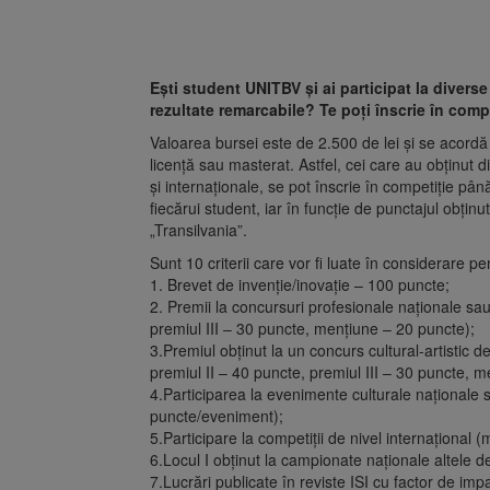
Ești student UNITBV și ai participat la diverse
rezultate remarcabile? Te poți înscrie în com
Valoarea bursei este de 2.500 de lei și se acordă di
licență sau masterat. Astfel, cei care au obținut d
și internaționale, se pot înscrie în competiție pân
fiecărui student, iar în funcție de punctajul obținu
„Transilvania”.
Sunt 10 criterii care vor fi luate în considerare p
1. Brevet de invenție/inovație – 100 puncte;
2. Premii la concursuri profesionale naționale sau
premiul III – 30 puncte, mențiune – 20 puncte);
3.Premiul obținut la un concurs cultural-artistic d
premiul II – 40 puncte, premiul III – 30 puncte, 
4.Participarea la evenimente culturale naționale s
puncte/eveniment);
5.Participare la competiții de nivel internațional
6.Locul I obținut la campionate naționale altele d
7.Lucrări publicate în reviste ISI cu factor de im