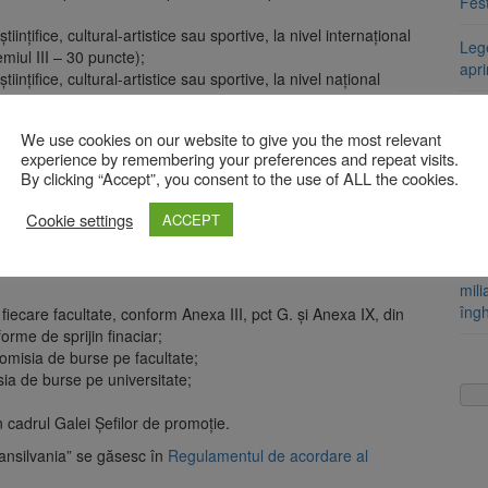
Fest
iințifice, cultural-artistice sau sportive, la nivel internațional
Leg
miul III – 30 puncte);
apr
iințifice, cultural-artistice sau sportive, la nivel național
miul III – 10 puncte);
Lege
litate – 20 puncte.
ame
We use cookies on our website to give you the most relevant
pro
experience by remembering your preferences and repeat visits.
 energie. Iluminatul public, ajustat începând de
By clicking “Accept”, you consent to the use of ALL the cookies.
Arti
Cookie settings
ACCEPT
Fest
i declarat câștigătorul Premiului de excelență „Transilvania”.
Uni
mili
îng
ecare facultate, conform Anexa III, pct G. și Anexa IX, din
rme de sprijin finaciar;
omisia de burse pe facultate;
ia de burse pe universitate;
 cadrul Galei Șefilor de promoție.
ransilvania” se găsesc în
Regulamentul de acordare al