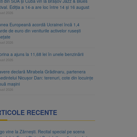
ști din SUA și Cuba vin la Brașov Jazz & Blues
ival. Ediția a 14-a are loc între 14 și 16 august
gust 2026
unea Europeană acordă Ucrainei încă 1,4
arde de euro din veniturile activelor rusești
hețate
gust 2026
rina a ajuns la 11,68 lei în unele benzinării
gust 2026
avere declară Mirabela Grădinaru, partenera
edintelui Nicușor Dan: terenuri, cote din locuințe
două mașini
gust 2026
RTICOLE RECENTE
o vine la Zărnești. Recital special pe scena