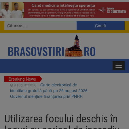
Caută
după:
Toggl
navig
Breaking News
Carte electronică de
9 august 2026
identitate gratuită până pe 29 august 2026.
Guvernul menține finanțarea prin PNRR
Zece troițe istorice din Șcheii
9 august 2026
Brașovului vor fi restaurate. Contractul de
Utilizarea focului deschis în
finanțare a fost semnat