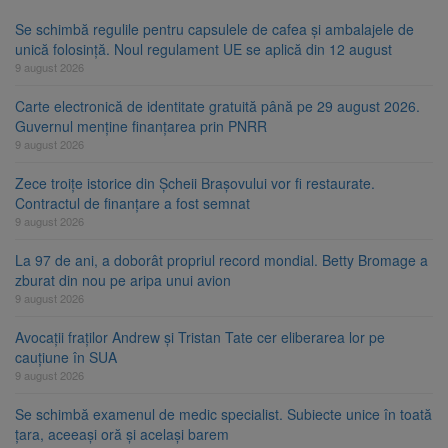
Se schimbă regulile pentru capsulele de cafea și ambalajele de
unică folosință. Noul regulament UE se aplică din 12 august
9 august 2026
Carte electronică de identitate gratuită până pe 29 august 2026.
Guvernul menține finanțarea prin PNRR
9 august 2026
Zece troițe istorice din Șcheii Brașovului vor fi restaurate.
Contractul de finanțare a fost semnat
9 august 2026
La 97 de ani, a doborât propriul record mondial. Betty Bromage a
zburat din nou pe aripa unui avion
9 august 2026
Avocații fraților Andrew și Tristan Tate cer eliberarea lor pe
cauțiune în SUA
9 august 2026
Se schimbă examenul de medic specialist. Subiecte unice în toată
țara, aceeași oră și același barem