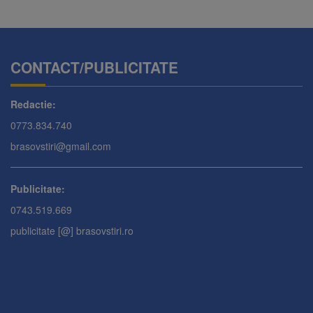
CONTACT/PUBLICITATE
Redactie:
0773.834.740
brasovstiri@gmail.com
Publicitate:
0743.519.669
publicitate [@] brasovstiri.ro