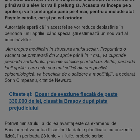
primăvară a elevilor va fi prelungită. Aceasta va începe pe 2
aprilie și va fi prelungită până pe 4 mai, pentru a include atât
Paştele catolic, cat şi pe cel ortodox.
Autorităţile speră că în acest fel se vor reduce deplasările în
perioada lunii aprilie, când specialiştii estimează un nou vârf al
îmbolnăvirilor.
„
Am propus modificări în structura anului şcolar. Propunând o
vacanţă de primavară din 2 aprilie până în 4 mai, va cuprinde
perioada sărbătorilor pascale catolice şi ortodoxe. Astfel, perioada
lunii aprilie, care este cea mai critică din perspectivă
epidemiologică, va beneficia de o scădere a mobilităţii
”, a declarat
Sorin Cîmpeanu, citat de News.ro.
Citeste și:
Dosar de evaziune fiscală de peste
330.000 de lei, clasat la Brașov după plata
prejudiciului
Potrivit ministrului, al doilea avantaj este că examenul de
Bacalaureat va putea fi susținut la datele planificate, cu prezenţă
fizică, în perioada 28 iunie – 1 iulie, probele scrise.