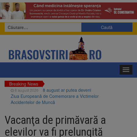
Caută
după:
Toggl
navig
Breaking News
8 august ar putea deveni
8 august 2026
Ziua Europeană de Comemorare a Victimelor
Accidentelor de Muncă
Am început demolarea
8 august 2026
fostului complex Duplex 91, de lângă Piața
Vacanţa de primăvară a
Star
Ungaria renunță la apelul
8 august 2026
elevilor va fi prelungită
pentru reducerea consumului de energie.