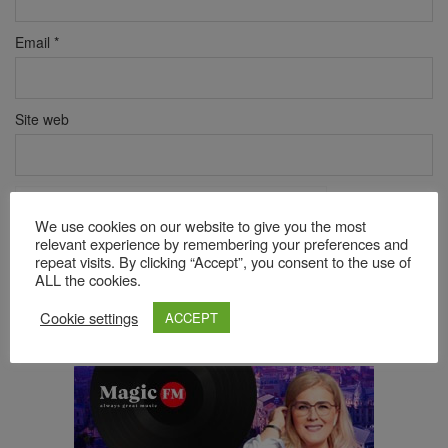
Email
*
Site web
Verificare anti-robot
Click pentru a începe verificarea
We use cookies on our website to give you the most
relevant experience by remembering your preferences and
Friendly
Captcha ⇗
repeat visits. By clicking “Accept”, you consent to the use of
ALL the cookies.
Cookie settings
ACCEPT
Acest site folosește Akismet pentru a reduce spamul.
Află cum
sunt procesate datele comentariilor tale
.