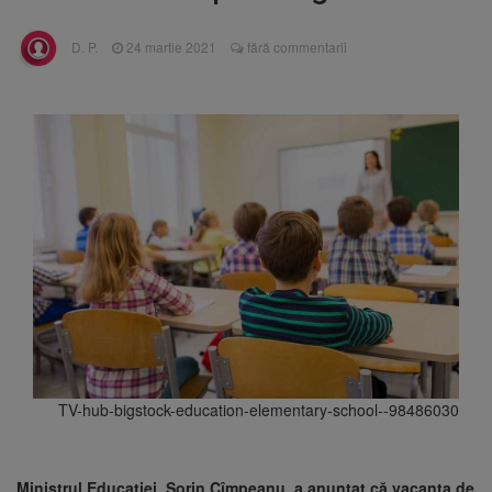
Nivelul Dunării a început să crească
Asociația Română pentru
8 august 2026
D. P.
24 martie 2021
fără commentarii
Iluminat cere reducerea luminii pe timpul
nopții, nu oprirea iluminatului public
Trafic blocat pe DN1E Brașov
7 august 2026
– Poiana Brașov după un accident. Două
persoane primesc îngrijiri medicale
Se schimbă examenul de
8 august 2026
medic specialist. Subiecte unice în toată țara,
aceeași oră și același barem
TV-hub-bigstock-education-elementary-school--98486030
Ministrul Educaţiei, Sorin Cîmpeanu, a anunţat că vacanţa de