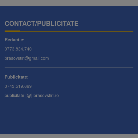
CONTACT/PUBLICITATE
Redactie:
0773.834.740
brasovstiri@gmail.com
Publicitate:
0743.519.669
publicitate [@] brasovstiri.ro