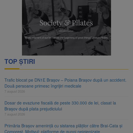
TOP ȘTIRI
Trafic blocat pe DN1E Brașov – Poiana Brașov după un accident.
Două persoane primesc îngrijiri medicale
7 august 2026
Dosar de evaziune fiscală de peste 330.000 de lei, clasat la
Brașov după plata prejudiciului
7 august 2026
Primăria Brașov amenință cu sistarea plăților către Brai-Cata și
Comprest. Motivul: platforme de gunoi neigienizate