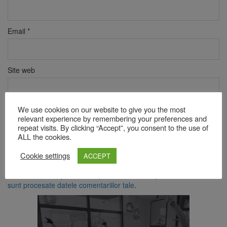
Email
*
Site web
We use cookies on our website to give you the most
Verificare anti-robot
relevant experience by remembering your preferences and
Click pentru a începe verificarea
repeat visits. By clicking “Accept”, you consent to the use of
Friendly
Captcha ⇗
ALL the cookies.
Cookie settings
ACCEPT
Acest site folosește Akismet pentru a reduce spamul.
Află cum
sunt procesate datele comentariilor tale
.