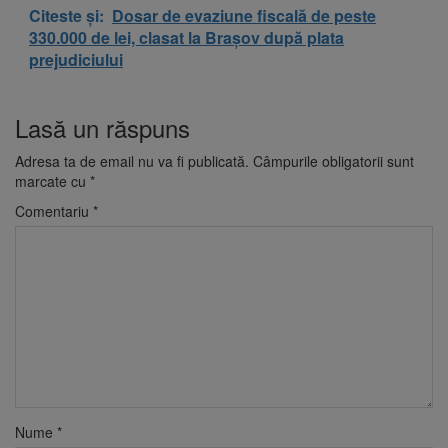
Citeste și:
Dosar de evaziune fiscală de peste
330.000 de lei, clasat la Brașov după plata
prejudiciului
Lasă un răspuns
Adresa ta de email nu va fi publicată.
Câmpurile obligatorii sunt
marcate cu
*
Comentariu
*
Nume
*