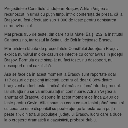
Președintele Consiliului Județean Brașov, Adrian Veștea a
recunoscut în urmă cu puțin timp, într-o conferință de presă, că la
Brașov au fost efectuate sub 1.000 de teste pentru depistarea
coronavirusului.
Mai precis 955 de teste, din care 13 la Matei Balș, 252 la Institutul
Cantacuzino, iar restul la Spitalul de Boli Infecțioase Brașov.
Mărturisirea făcută de președintele Consiliului Județean Brașov
explică numărul mic de cazuri de infecție cu coronavirus în județul
Brașov. Formula este simplă: nu faci teste, nu descoperi, nu
descoperi nu ai cazuistică.
Așa se face că în acest moment la Brașov sunt raportate doar
117 cazuri de pacienți infectați, pentru că doar 0,38% dintre
brașoveni au fost testați, adică nici măcar o jumătate de procent.
Iar situația nu se va îmbunătăți în continuare. Adrian Veștea a
anunțat că Brașovul dispune în acest moment de încă 2.400 de
teste pentru Covid. Altfel spus, cu ceea ce s-a testat pănă acum și
cu ceea ce este disponibil se poate ajunge la testarea a puțin
peste 1% din totalul populației județului Brașov, lucru care a duce
la o creștere dramatică a cazuisticii, probabil dublu.