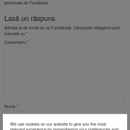
personala de Facebook.
Lasă un răspuns
Adresa ta de email nu va fi publicată.
Câmpurile obligatorii sunt
marcate cu
*
Comentariu
*
Nume
*
We use cookies on our website to give you the most
Email
*
relevant experience by remembering your preferences and