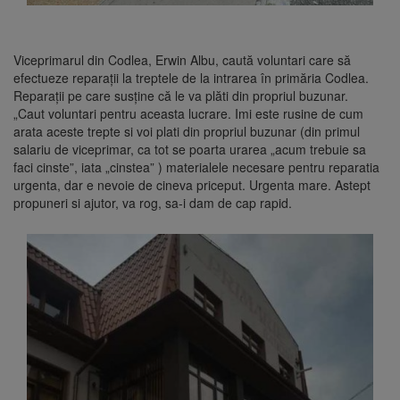
Viceprimarul din Codlea, Erwin Albu, caută voluntari care să
efectueze reparații la treptele de la intrarea în primăria Codlea.
Reparații pe care susține că le va plăti din propriul buzunar.
„Caut voluntari pentru aceasta lucrare. Imi este rusine de cum
arata aceste trepte si voi plati din propriul buzunar (din primul
salariu de viceprimar, ca tot se poarta urarea „acum trebuie sa
faci cinste”, iata „cinstea” ) materialele necesare pentru reparatia
urgenta, dar e nevoie de cineva priceput. Urgenta mare. Astept
propuneri si ajutor, va rog, sa-i dam de cap rapid.