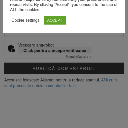
repeat visits. By clicking “Accept”, you consent to the use of
ALL the cookies.
Cookie settings
ACCEPT
Site web
Verificare anti-robot
Click pentru a începe verificarea
Friendly
Captcha ⇗
Acest site folosește Akismet pentru a reduce spamul.
Află cum
sunt procesate datele comentariilor tale
.