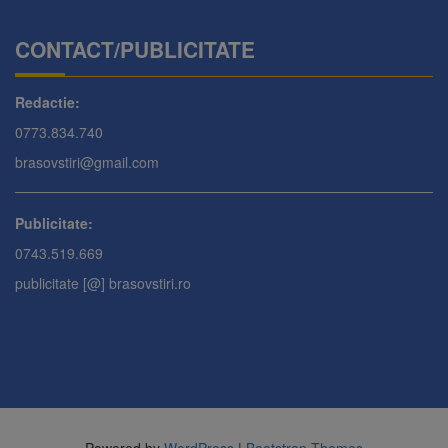
CONTACT/PUBLICITATE
Redactie:
0773.834.740
brasovstiri@gmail.com
Publicitate:
0743.519.669
publicitate [@] brasovstiri.ro
Powered by
WordPress
|
Bootstrap Themes