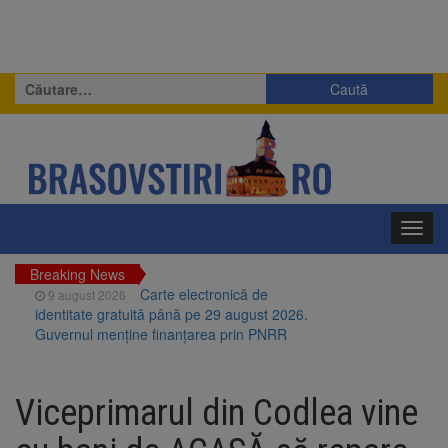
Caută
după:
Toggl
navig
Breaking News
Carte electronică de
9 august 2026
identitate gratuită până pe 29 august 2026.
Guvernul menține finanțarea prin PNRR
Zece troițe istorice din Șcheii
9 august 2026
Brașovului vor fi restaurate. Contractul de
Viceprimarul din Codlea vine
finanțare a fost semnat