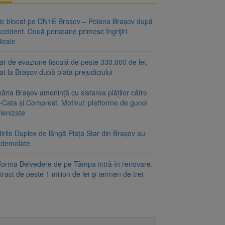
fic blocat pe DN1E Brașov – Poiana Brașov după
ccident. Două persoane primesc îngrijiri
icale
r de evaziune fiscală de peste 330.000 de lei,
at la Brașov după plata prejudiciului
ăria Brașov amenință cu sistarea plăților către
-Cata și Comprest. Motivul: platforme de gunoi
ienizate
irile Duplex de lângă Piața Star din Brașov au
t demolate
tforma Belvedere de pe Tâmpa intră în renovare.
ract de peste 1 milion de lei și termen de trei