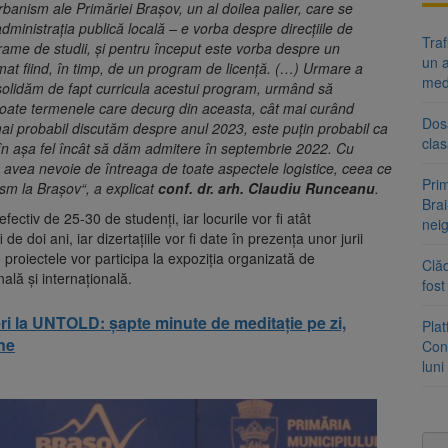
urbanism ale Primăriei Brașov, un al doilea palier, care se
administrația publică locală – e vorba despre direcțiile de
Tra
grame de studii, și pentru început este vorba despre un
un a
at fiind, în timp, de un program de licență. (…) Urmare a
med
solidăm de fapt curricula acestui program, urmând să
e toate termenele care decurg din aceasta, cât mai curând
Dosa
mai probabil discutăm despre anul 2023, este puțin probabil ca
clas
în așa fel încât să dăm admitere în septembrie 2022. Cu
a avea nevoie de întreaga de toate aspectele logistice, ceea ce
Prim
ism la Brașov“, a explicat
conf. dr. arh. Claudiu Runceanu
.
Brai
ctiv de 25-30 de studenți, iar locurile vor fi atât
neig
 de doi ani, iar dizertațiile vor fi date în prezența unor jurii
 proiectele vor participa la expoziția organizată de
Clăd
ală și internațională.
fos
ri la UNTOLD: șapte minute de meditație pe zi,
Pla
ne
Cont
luni