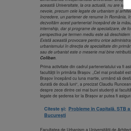
această Universitate, la ora actuală, nu are specia
nevoie, precum cele legate de urbanism și arhite
încredere, un partener de renume în România, în 
dezvoltăm acest parteneriat începând de la măsur
internship, dar și programe de specializare, de for
perspectiva pe termen mediu este să deschidem 
Există această provocare pentru orice administrație
urbanismului în direcția de specialitate din primă
sau de urbanist este o meserie mai bine retribuită
Coliban
.
Prima activitate din cadrul parteneriatului va fi asi
facultății în primăria Brașov. „Cel mai probabil e
Brașov începând cu luna martie, urmând să desfăș
durată de două luni“, a precizat Claudiu Runceanu
despre zece dintre cei mai buni studenți ai facultăț
legate de șederea lor la Brașov ar putea fi asigur
Citeste și:
Probleme în Capitală. STB a 
București
Facultatea de Urbanism a Universității de Arhitect