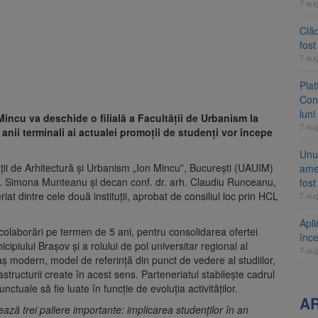
7 au
Clăd
fos
7 au
Pla
Cont
luni
incu va deschide o filială a Facultății de Urbanism la
7 au
 anii terminali ai actualei promoții de studenți vor începe
Unul
ății de Arhitectură și Urbanism „Ion Mincu”, București (UAUIM)
ame
rh. Simona Munteanu și decan conf. dr. arh. Claudiu Runceanu,
fos
at dintre cele două instituții, aprobat de consiliul loc prin HCL
7 au
Apli
i colaborări pe termen de 5 ani, pentru consolidarea ofertei
înc
ipiului Brașov și a rolului de pol universitar regional al
7 au
aș modern, model de referință din punct de vedere al studiilor,
rastructurii create în acest sens. Parteneriatul stabilește cadrul
ctuale să fie luate în funcție de evoluția activităților.
A
ază trei paliere importante: implicarea studenților în an