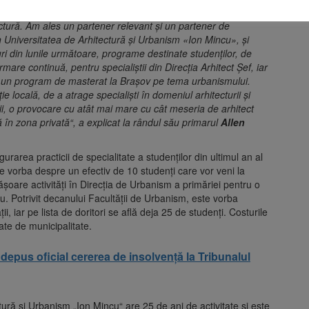
lizări de care administrația locală și orașul în general are
ctură. Am ales un partener relevant și un partener de
Universitatea de Arhitectură și Urbanism «Ion Mincu», și
i din lunile următoare, programe destinate studenților, de
mare continuă, pentru specialiștii din Direcția Arhitect Șef, iar
un program de masterat la Brașov pe tema urbanismului.
 locală, de a atrage specialiști în domeniul arhitecturii și
rii, o provocare cu atât mai mare cu cât meseria de arhitect
 în zona privată“, a explicat la rândul său primarul
Allen
gurarea practicii de specialitate a studenților din ultimul an al
ste vorba despre un efectiv de 10 studenți care vor veni la
oare activități în Direcția de Urbanism a primăriei pentru o
. Potrivit decanului Facultății de Urbanism, este vorba
ii, iar pe lista de doritori se află deja 25 de studenți. Costurile
ate de municipalitate.
depus oficial cererea de insolvență la Tribunalul
ură și Urbanism „Ion Mincu“ are 25 de ani de activitate și este