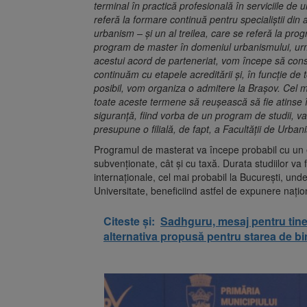
terminal în practică profesională în serviciile de 
referă la formare continuă pentru specialiștii din 
urbanism – și un al treilea, care se referă la pro
program de master în domeniul urbanismului, urm
acestui acord de parteneriat, vom începe să con
continuăm cu etapele acreditării și, în funcție d
posibil, vom organiza o admitere la Brașov. Cel 
toate aceste termene să reușească să fie atinse 
siguranță, fiind vorba de un program de studii, v
presupune o filială, de fapt, a Facultății de Urban
Programul de masterat va începe probabil cu un efe
subvenționate, cât și cu taxă. Durata studiilor va fi
internaționale, cel mai probabil la București, unde
Universitate, beneficiind astfel de expunere națion
Citeste și:
Sadhguru, mesaj pentru tine
alternativa propusă pentru starea de bi