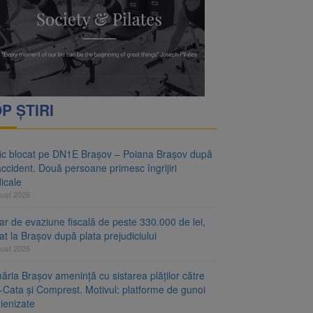
rimesc îngrijiri
ejudiciului
P ȘTIRI
fic blocat pe DN1E Brașov – Poiana Brașov după
ccident. Două persoane primesc îngrijiri
icale
gust 2026
r de evaziune fiscală de peste 330.000 de lei,
at la Brașov după plata prejudiciului
gust 2026
ăria Brașov amenință cu sistarea plăților către
-Cata și Comprest. Motivul: platforme de gunoi
ienizate