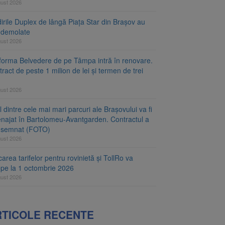
gust 2026
irile Duplex de lângă Piața Star din Brașov au
t demolate
gust 2026
tforma Belvedere de pe Tâmpa intră în renovare.
ract de peste 1 milion de lei și termen de trei
gust 2026
 dintre cele mai mari parcuri ale Brașovului va fi
najat în Bartolomeu-Avantgarden. Contractul a
t semnat (FOTO)
gust 2026
carea tarifelor pentru rovinietă și TollRo va
epe la 1 octombrie 2026
gust 2026
RTICOLE RECENTE