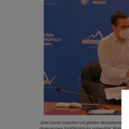
„Este foarte important să gândim dezvoltarea Brașo
dimensiunea învățământului universitar. Brașovul