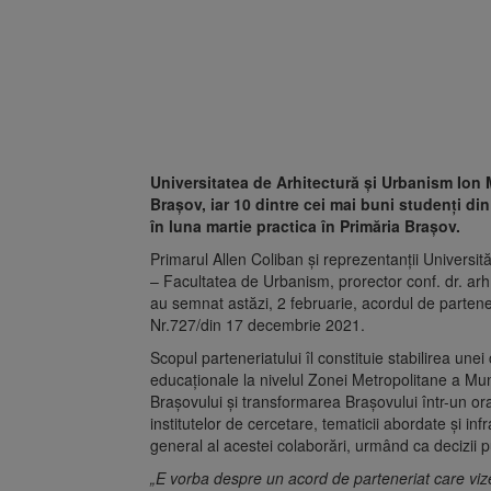
Universitatea de Arhitectură și Urbanism Ion M
Brașov, iar 10 dintre cei mai buni studenți din
în luna martie practica în Primăria Brașov.
Primarul Allen Coliban și reprezentanții Universit
– Facultatea de Urbanism, prorector conf. dr. a
au semnat astăzi, 2 februarie, acordul de parteneri
Nr.727/din 17 decembrie 2021.
Scopul parteneriatului îl constituie stabilirea une
educaționale la nivelul Zonei Metropolitane a Munic
Brașovului și transformarea Brașovului într-un or
institutelor de cercetare, tematicii abordate și inf
general al acestei colaborări, urmând ca decizii pun
„E vorba despre un acord de parteneriat care vize