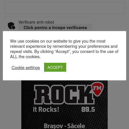
Verificare anti-robot
Click pentru a începe verificarea
Friendly
Captcha ⇗
We use cookies on our website to give you the most
relevant experience by remembering your preferences and
repeat visits. By clicking “Accept”, you consent to the use of
ALL the cookies.
Acest site folosește Akismet pentru a reduce spamul.
Află cum
sunt procesate datele comentariilor tale
.
Cookie settings
ACCEPT