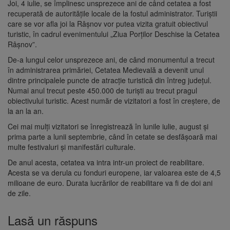
Joi, 4 iulie, se împlinesc unsprezece ani de când cetatea a fost
recuperată de autoritățile locale de la fostul administrator. Turiștii
care se vor afla joi la Râșnov vor putea vizita gratuit obiectivul
turistic, în cadrul evenimentului „Ziua Porților Deschise la Cetatea
Râșnov”.
De-a lungul celor unsprezece ani, de când monumentul a trecut
în administrarea primăriei, Cetatea Medievală a devenit unul
dintre principalele puncte de atracție turistică din întreg județul.
Numai anul trecut peste 450.000 de turiști au trecut pragul
obiectivului turistic. Acest număr de vizitatori a fost în creștere, de
la an la an.
Cei mai mulți vizitatori se înregistrează în lunile iulie, august și
prima parte a lunii septembrie, când în cetate se desfășoară mai
multe festivaluri și manifestări culturale.
De anul acesta, cetatea va intra intr-un proiect de reabilitare.
Acesta se va derula cu fonduri europene, iar valoarea este de 4,5
milioane de euro. Durata lucrărilor de reabilitare va fi de doi ani
de zile.
Lasă un răspuns