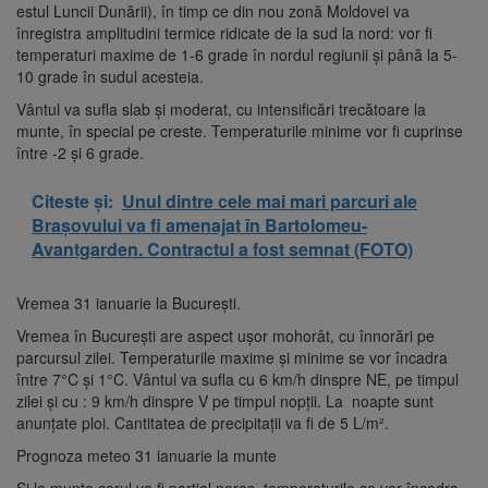
estul Luncii Dunării), în timp ce din nou zonă Moldovei va
înregistra amplitudini termice ridicate de la sud la nord: vor fi
temperaturi maxime de 1-6 grade în nordul regiunii și până la 5-
10 grade în sudul acesteia.
Vântul va sufla slab şi moderat, cu intensificări trecătoare la
munte, în special pe creste. Temperaturile minime vor fi cuprinse
între -2 şi 6 grade.
Citeste și:
Unul dintre cele mai mari parcuri ale
Brașovului va fi amenajat în Bartolomeu-
Avantgarden. Contractul a fost semnat (FOTO)
Vremea 31 ianuarie la București.
Vremea în București are aspect ușor mohorât, cu înnorări pe
parcursul zilei. Temperaturile maxime și minime se vor încadra
între 7°C și 1°C. Vântul va sufla cu 6 km/h dinspre NE, pe timpul
zilei și cu : 9 km/h dinspre V pe timpul nopții. La noapte sunt
anunțate ploi. Cantitatea de precipitații va fi de 5 L/m².
Prognoza meteo 31 ianuarie la munte
Și la munte cerul va fi parțial noros, temperaturile se vor încadra