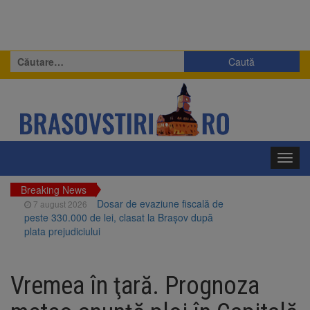
Caută
după:
Toggl
navig
Breaking News
Dosar de evaziune fiscală de
7 august 2026
peste 330.000 de lei, clasat la Brașov după
plata prejudiciului
Primăria Brașov amenință cu
7 august 2026
sistarea plăților către Brai-Cata și Comprest.
Vremea în ţară. Prognoza
Motivul: platforme de gunoi neigienizate