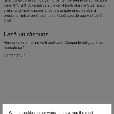
între 8°C și 0°C, vântul va sufla cu 4 km/h dinspre S pe timpul
zilei și cu 2 km/h dinspre V. Sunt anunțate ninsori slabe și
precipitații mixte pe timpul nopții. Cantitatea de apă va fi de 2
L/m².
Lasă un răspuns
Adresa ta de email nu va fi publicată.
Câmpurile obligatorii sunt
marcate cu
*
Comentariu
*
Nume
*
We use cookies on our website to give you the most