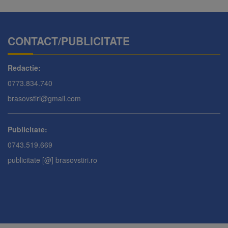
CONTACT/PUBLICITATE
Redactie:
0773.834.740
brasovstiri@gmail.com
Publicitate:
0743.519.669
publicitate [@] brasovstiri.ro