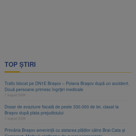
TOP ȘTIRI
Trafic blocat pe DN1E Brașov – Poiana Brașov după un accident.
Două persoane primesc îngrijiri medicale
7 august 2026
Dosar de evaziune fiscală de peste 330.000 de lei, clasat la
Brașov după plata prejudiciului
7 august 2026
Primăria Brașov amenință cu sistarea plăților către Brai-Cata și
Comprest. Motivul: platforme de gunoi neigienizate