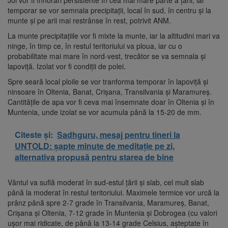
temporar se vor semnala precipitaţii, local în sud, în centru şi la
munte şi pe arii mai restrânse în rest, potrivit ANM.
La munte precipitaţiile vor fi mixte la munte, iar la altitudini mari va
ninge, în timp ce, în restul teritoriului va ploua, iar cu o
probabilitate mai mare în nord-vest, trecător se va semnala şi
lapoviţă. Izolat vor fi condiţii de polei.
Spre seară local ploile se vor tranforma temporar în lapoviță și
ninsoare în Oltenia, Banat, Crișana, Transilvania și Maramureș.
Cantitățile de apa vor fi ceva mai însemnate doar în Oltenia și în
Muntenia, unde izolat se vor acumula până la 15-20 de mm.
Citeste și:
Sadhguru, mesaj pentru tineri la
UNTOLD: șapte minute de meditație pe zi,
alternativa propusă pentru starea de bine
Vântul va suflă moderat în sud-estul țării și slab, cel mult slab
până la moderat în restul teritoriului. Maximele termice vor urcă la
prânz până spre 2-7 grade în Transilvania, Maramureș, Banat,
Crișana și Oltenia, 7-12 grade în Muntenia și Dobrogea (cu valori
ușor mai ridicate, de până la 13-14 grade Celsius, așteptate în