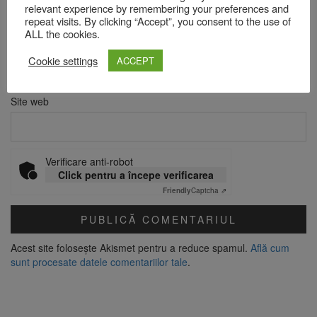
relevant experience by remembering your preferences and
repeat visits. By clicking “Accept”, you consent to the use of
ALL the cookies.
Email
*
Cookie settings
ACCEPT
Site web
Verificare anti-robot
Click pentru a începe verificarea
Friendly
Captcha ⇗
Acest site folosește Akismet pentru a reduce spamul.
Află cum
sunt procesate datele comentariilor tale
.