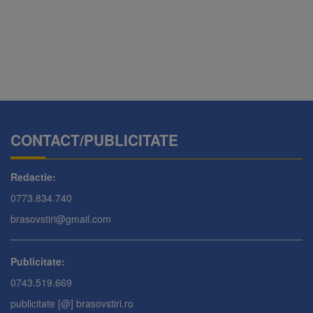
CONTACT/PUBLICITATE
Redactie:
0773.834.740
brasovstiri@gmail.com
Publicitate:
0743.519.669
publicitate [@] brasovstiri.ro