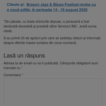
Citeste și:
Brașov Jazz & Blues Festival revine cu
o nouă ediție, în perioada 14 - 16 august 2026
”Din păcate, cu toate eforturile depuse, o persoană a fost
declarată decedată şi predată către Serviciul IML”, arată sursa
citată.
S-au primit 33 de apeluri prin care se solicitau sfaturi şi informaţii
despre diferite trasee turistice din zona montană.
Lasă un răspuns
Adresa ta de email nu va fi publicată.
Câmpurile obligatorii sunt
marcate cu
*
Comentariu
*