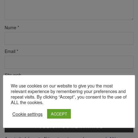
Nume
*
Email
*
Site web
We use cookies on our website to give you the most
relevant experience by remembering your preferences and
repeat visits. By clicking “Accept”, you consent to the use of
Verificare anti-robot
ALL the cookies.
Click pentru a începe verificarea
Cookie settings
ACCEPT
Friendly
Captcha ⇗