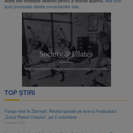
Acest site folosește Akismet pentru a reduce spamul.
Află cum
sunt procesate datele comentariilor tale
.
TOP ȘTIRI
Fuego vine la Zărnești. Recital special pe scena Festivalului
„Ecoul Pietrei Craiului”, pe 2 octombrie
6 august 2026