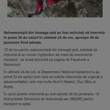
Salvamontiştii din întreaga ţară au fost solicitaţi să intervină
în peste 30 de cazuri în ultimele 24 de ore, aproape 40 de
persoane fiind salvate.
”Zi de foc pentru salvamontiştii din întreagă ţară, solicitaţi să
intervină la un număr îngrijorător de mare de evenimente
montane”, se arată duminică pe pagina de Facebook a
Salvamont.
În ultimele 24 de ore, la Dispeceratul Naţional Salvamont s-au
primit 33 de apeluri prin care se solicita intervenţia de urgenţă a
salvamontiştilor, cele mai multe fiind în Neamţ, Cluj, Sibiu şi
Argeş.
În cazul acestor intervenţii au fost salvate 39 de persoane, 10
fiind predate Serviciului de Ambulanţă sau SMURD pentru
transport la spital.