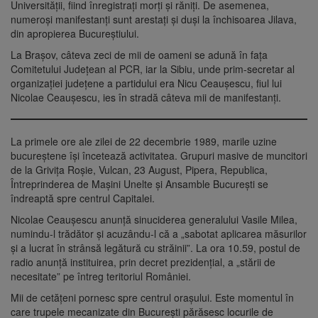
Universităţii, fiind înregistraţi morţi şi răniţi. De asemenea,
numeroşi manifestanţi sunt arestaţi şi duşi la închisoarea Jilava,
din apropierea Bucureştiului.
La Braşov, câteva zeci de mii de oameni se adună în faţa
Comitetului Judeţean al PCR, iar la Sibiu, unde prim-secretar al
organizaţiei judeţene a partidului era Nicu Ceauşescu, fiul lui
Nicolae Ceauşescu, ies în stradă câteva mii de manifestanţi.
La primele ore ale zilei de 22 decembrie 1989, marile uzine
bucureştene îşi încetează activitatea. Grupuri masive de muncitori
de la Griviţa Roşie, Vulcan, 23 August, Pipera, Republica,
Întreprinderea de Maşini Unelte şi Ansamble Bucureşti se
îndreaptă spre centrul Capitalei.
Nicolae Ceauşescu anunţă sinuciderea generalului Vasile Milea,
numindu-l trădător şi acuzându-l că a „sabotat aplicarea măsurilor
şi a lucrat în strânsă legătură cu străinii”. La ora 10.59, postul de
radio anunţă instituirea, prin decret prezidenţial, a „stării de
necesitate” pe întreg teritoriul României.
Mii de cetăţeni pornesc spre centrul oraşului. Este momentul în
care trupele mecanizate din Bucureşti părăsesc locurile de