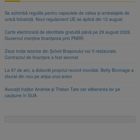
Se schimbă regulile pentru capsulele de cafea și ambalajele de
unică folosință. Noul regulament UE se aplică din 12 august
Carte electronică de identitate gratuită până pe 29 august 2026.
Guvernul menține finanțarea prin PNRR
Zece troițe istorice din Șcheii Brașovului vor fi restaurate.
Contractul de finanțare a fost semnat
La 97 de ani, a doborât propriul record mondial. Betty Bromage a
zburat din nou pe aripa unui avion
Avocații fraților Andrew și Tristan Tate cer eliberarea lor pe
cauțiune în SUA