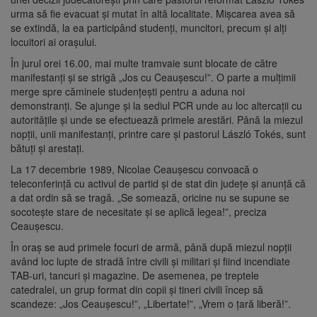
urma să fie evacuat şi mutat în altă localitate. Mişcarea avea să
se extindă, la ea participând studenţi, muncitori, precum şi alţi
locuitori ai oraşului.
În jurul orei 16.00, mai multe tramvaie sunt blocate de către
manifestanţi şi se strigă „Jos cu Ceauşescu!”. O parte a mulţimii
merge spre căminele studenţeşti pentru a aduna noi
demonstranţi. Se ajunge şi la sediul PCR unde au loc altercaţii cu
autorităţile şi unde se efectuează primele arestări. Până la miezul
nopţii, unii manifestanţi, printre care şi pastorul László Tokés, sunt
bătuţi şi arestaţi.
La 17 decembrie 1989, Nicolae Ceauşescu convoacă o
teleconferinţă cu activul de partid şi de stat din judeţe şi anunţă că
a dat ordin să se tragă. „Se somează, oricine nu se supune se
socoteşte stare de necesitate şi se aplică legea!”, preciza
Ceauşescu.
În oraş se aud primele focuri de armă, până după miezul nopţii
având loc lupte de stradă între civili şi militari şi fiind incendiate
TAB-uri, tancuri şi magazine. De asemenea, pe treptele
catedralei, un grup format din copii şi tineri civili încep să
scandeze: „Jos Ceauşescu!”, „Libertate!”, „Vrem o ţară liberă!”.