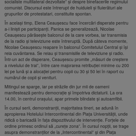
socialiste multilateral dezvoltate” şi despre binefacerile regimului
comunist. Discursul este întrerupt de huiduieli şi fluierături ale
grupurilor de protestatari, constituite spontan.
În acelaşi timp, Elena Ceauşescu face încercări disperate pentru
a-i linişti pe participanţi. Panica se generalizează, Nicolae
Ceauşescu părăseşte balconul de la care vorbea, iar transmisia
de la radio şi televiziune este întreruptă. După câteva momente,
Nicolae Ceauşescu reapare în balconul Comitetului Central şi îşi
reia cuvântarea. Se reiau şi transmisiile de televiziune şi radio.
Într-un act de disperare, Ceauşescu promite „măsuri de creştere
a nivelului de trai”, între care majorarea retribuţiei minime cu 200
lei pe lună şi a alocaţiei pentru copii cu 30 şi 50 lei în raport cu
numărul de copii şi venituri.
Mitingul se sparge, iar pe străzile din jur mii de oameni
manifestează pentru democraţie şi împotriva dictaturii. La ora
14.00, în centrul oraşului, apar primele blindate şi autoamfibii.
În cursul serii, demonstranţii, majoritatea tineri, se adună în
apropierea Hotelului Intercontinental din Piaţa Universităţii, unde
ridică o baricadă în faţa dispozitivului de intervenţie. Forţele de
ordine primesc ordinul să „cureţe zona”. În cursul nopţii, se trage
asupra demonstranţilor de la „Intercontinental” şi din Piaţa