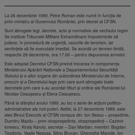
La 26 decembrie 1989, Petre Roman este numit în funcţia de
prim-ministru al Guvernului României, prin decret al CFSN.
Sunt abrogate legi, decrete, acte şi normative ale vechiului regim.
Se instituie Tribunale Militare Extraordinare împuternicite să
judece, în procedură de urgenţă, cazurile de terorism, iar
sentinţele să fie executate imediat. Se acordă un termen-limită,
respectiv 28 decembrie, ora 17.00 – pentru depunerea armelor.
Este adoptat Decretul CFSN privind trecerea în componenţa
Ministerului Apărării Naţionale a Departamentului Securităţii
Statului şi a altor organe din subordinea Ministerului de Interne,
precum şi a Decretului-lege prin care sunt abrogate toate
decretele prin care s-au acordat titluri şi ordine ale României lui
Nicolae Ceauşescu şi Elena Ceauşescu.
Până la sfârşitul anului 1989, au loc o serie de acţiuni politico-
administrative ale noii puteri. Astfel, la 27 decembrie 1989, este
ales Biroul Executiv al CFSN compus din: Ion Iliescu – preşedinte,
Dumitru Mazilu – prim-vicepreşedinte, vicepreşedinţi – Cazimir
lonescu, Kiraly Karoly; secretar – Dan Marţian; membri: Bogdan
Teodoriu, Vasile Neacşa, Silviu Brucan, Gheorghe Manole, Ion