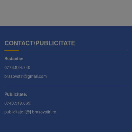
CONTACT/PUBLICITATE
Redactie:
0773.834.740
brasovstiri@gmail.com
Publicitate:
0743.519.669
publicitate [@] brasovstiri.ro