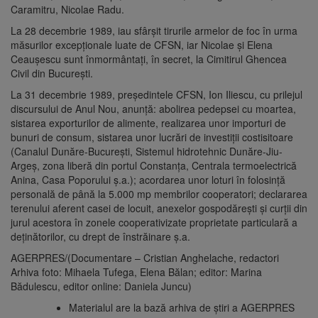
Caramitru, Nicolae Radu.
La 28 decembrie 1989, iau sfârşit tirurile armelor de foc în urma
măsurilor excepţionale luate de CFSN, iar Nicolae şi Elena
Ceauşescu sunt înmormântaţi, în secret, la Cimitirul Ghencea
Civil din Bucureşti.
La 31 decembrie 1989, preşedintele CFSN, Ion Iliescu, cu prilejul
discursului de Anul Nou, anunţă: abolirea pedepsei cu moartea,
sistarea exporturilor de alimente, realizarea unor importuri de
bunuri de consum, sistarea unor lucrări de investiţii costisitoare
(Canalul Dunăre-Bucureşti, Sistemul hidrotehnic Dunăre-Jiu-
Argeş, zona liberă din portul Constanţa, Centrala termoelectrică
Anina, Casa Poporului ş.a.); acordarea unor loturi în folosinţă
personală de până la 5.000 mp membrilor cooperatori; declararea
terenului aferent casei de locuit, anexelor gospodăreşti şi curţii din
jurul acestora în zonele cooperativizate proprietate particulară a
deţinătorilor, cu drept de înstrăinare ş.a.
AGERPRES/(Documentare – Cristian Anghelache, redactori
Arhiva foto: Mihaela Tufega, Elena Bălan; editor: Marina
Bădulescu, editor online: Daniela Juncu)
Materialul are la bază arhiva de ştiri a AGERPRES