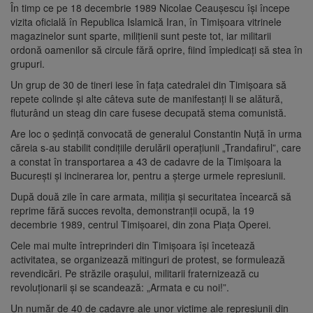
În timp ce pe 18 decembrie 1989 Nicolae Ceauşescu îşi începe
vizita oficială în Republica Islamică Iran, în Timişoara vitrinele
magazinelor sunt sparte, miliţienii sunt peste tot, iar militarii
ordonă oamenilor să circule fără oprire, fiind împiedicaţi să stea în
grupuri.
Un grup de 30 de tineri iese în faţa catedralei din Timişoara să
repete colinde şi alte câteva sute de manifestanţi li se alătură,
fluturând un steag din care fusese decupată stema comunistă.
Are loc o şedinţă convocată de generalul Constantin Nuţă în urma
căreia s-au stabilit condiţiile derulării operaţiunii „Trandafirul”, care
a constat în transportarea a 43 de cadavre de la Timişoara la
Bucureşti şi incinerarea lor, pentru a şterge urmele represiunii.
După două zile în care armata, miliţia şi securitatea încearcă să
reprime fără succes revolta, demonstranţii ocupă, la 19
decembrie 1989, centrul Timişoarei, din zona Piaţa Operei.
Cele mai multe întreprinderi din Timişoara îşi încetează
activitatea, se organizează mitinguri de protest, se formulează
revendicări. Pe străzile oraşului, militarii fraternizează cu
revoluţionarii şi se scandează: „Armata e cu noi!”.
Un număr de 40 de cadavre ale unor victime ale represiunii din