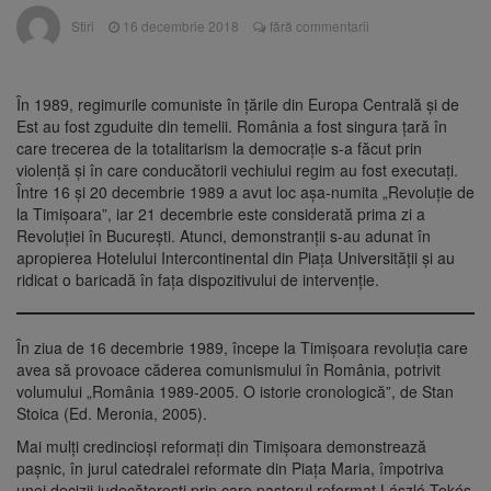
La 97 de ani, a doborât
9 august 2026
Stiri
16 decembrie 2018
fără commentarii
propriul record mondial. Betty Bromage a
zburat din nou pe aripa unui avion
Avocații fraților Andrew și
9 august 2026
În 1989, regimurile comuniste în ţările din Europa Centrală şi de
Tristan Tate cer eliberarea lor pe cauțiune în
Est au fost zguduite din temelii. România a fost singura ţară în
SUA
care trecerea de la totalitarism la democraţie s-a făcut prin
violenţă şi în care conducătorii vechiului regim au fost executaţi.
Se schimbă examenul de
8 august 2026
Între 16 şi 20 decembrie 1989 a avut loc aşa-numita „Revoluţie de
medic specialist. Subiecte unice în toată țara,
la Timişoara”, iar 21 decembrie este considerată prima zi a
aceeași oră și același barem
Revoluţiei în Bucureşti. Atunci, demonstranţii s-au adunat în
apropierea Hotelului Intercontinental din Piaţa Universităţii şi au
Se schimbă regulile pentru
9 august 2026
ridicat o baricadă în faţa dispozitivului de intervenţie.
capsulele de cafea și ambalajele de unică
folosință. Noul regulament UE se aplică din 12
august
În ziua de 16 decembrie 1989, începe la Timişoara revoluţia care
avea să provoace căderea comunismului în România, potrivit
volumului „România 1989-2005. O istorie cronologică”, de Stan
Stoica (Ed. Meronia, 2005).
Mai mulţi credincioşi reformaţi din Timişoara demonstrează
paşnic, în jurul catedralei reformate din Piaţa Maria, împotriva
unei decizii judecătoreşti prin care pastorul reformat László Tokés