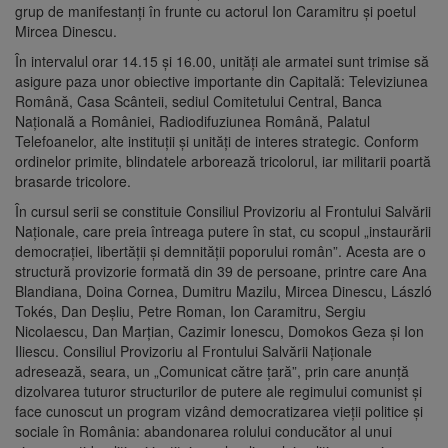
grup de manifestanţi în frunte cu actorul Ion Caramitru şi poetul
Mircea Dinescu.
În intervalul orar 14.15 şi 16.00, unităţi ale armatei sunt trimise să
asigure paza unor obiective importante din Capitală: Televiziunea
Română, Casa Scânteii, sediul Comitetului Central, Banca
Naţională a României, Radiodifuziunea Română, Palatul
Telefoanelor, alte instituţii şi unităţi de interes strategic. Conform
ordinelor primite, blindatele arborează tricolorul, iar militarii poartă
brasarde tricolore.
În cursul serii se constituie Consiliul Provizoriu al Frontului Salvării
Naţionale, care preia întreaga putere în stat, cu scopul „instaurării
democraţiei, libertăţii şi demnităţii poporului român”. Acesta are o
structură provizorie formată din 39 de persoane, printre care Ana
Blandiana, Doina Cornea, Dumitru Mazilu, Mircea Dinescu, László
Tokés, Dan Deşliu, Petre Roman, Ion Caramitru, Sergiu
Nicolaescu, Dan Marţian, Cazimir Ionescu, Domokos Geza şi Ion
Iliescu. Consiliul Provizoriu al Frontului Salvării Naţionale
adresează, seara, un „Comunicat către ţară”, prin care anunţă
dizolvarea tuturor structurilor de putere ale regimului comunist şi
face cunoscut un program vizând democratizarea vieţii politice şi
sociale în România: abandonarea rolului conducător al unui