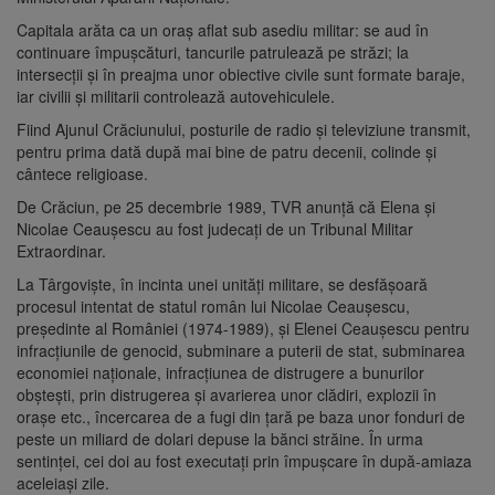
Capitala arăta ca un oraş aflat sub asediu militar: se aud în
continuare împuşcături, tancurile patrulează pe străzi; la
intersecţii şi în preajma unor obiective civile sunt formate baraje,
iar civilii şi militarii controlează autovehiculele.
Fiind Ajunul Crăciunului, posturile de radio şi televiziune transmit,
pentru prima dată după mai bine de patru decenii, colinde şi
cântece religioase.
De Crăciun, pe 25 decembrie 1989, TVR anunţă că Elena şi
Nicolae Ceauşescu au fost judecaţi de un Tribunal Militar
Extraordinar.
La Târgovişte, în incinta unei unităţi militare, se desfăşoară
procesul intentat de statul român lui Nicolae Ceauşescu,
preşedinte al României (1974-1989), şi Elenei Ceauşescu pentru
infracţiunile de genocid, subminare a puterii de stat, subminarea
economiei naţionale, infracţiunea de distrugere a bunurilor
obşteşti, prin distrugerea şi avarierea unor clădiri, explozii în
oraşe etc., încercarea de a fugi din ţară pe baza unor fonduri de
peste un miliard de dolari depuse la bănci străine. În urma
sentinţei, cei doi au fost executaţi prin împuşcare în după-amiaza
aceleiaşi zile.