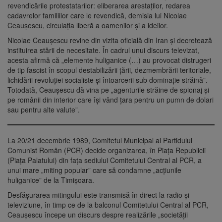
revendicările protestatarilor: eliberarea arestaţilor, redarea
cadavrelor familiilor care le revendică, demisia lui Nicolae
Ceauşescu, circulaţia liberă a oamenilor şi a ideilor.
Nicolae Ceauşescu revine din vizita oficială din Iran şi decretează
instituirea stării de necesitate. În cadrul unui discurs televizat,
acesta afirmă că „elemente huliganice (…) au provocat distrugeri
de tip fascist în scopul destabilizării ţării, dezmembrării teritoriale,
lichidării revoluţiei socialiste şi întoarcerii sub dominaţie străină”.
Totodată, Ceauşescu dă vina pe „agenturile străine de spionaj şi
pe românii din interior care îşi vând ţara pentru un pumn de dolari
sau pentru alte valute”.
La 20/21 decembrie 1989, Comitetul Municipal al Partidului
Comunist Român (PCR) decide organizarea, în Piaţa Republicii
(Piaţa Palatului) din faţa sediului Comitetului Central al PCR, a
unui mare „miting popular” care să condamne „acţiunile
huliganice” de la Timişoara.
Desfăşurarea mitingului este transmisă în direct la radio şi
televiziune, în timp ce de la balconul Comitetului Central al PCR,
Ceauşescu începe un discurs despre realizările „societăţii