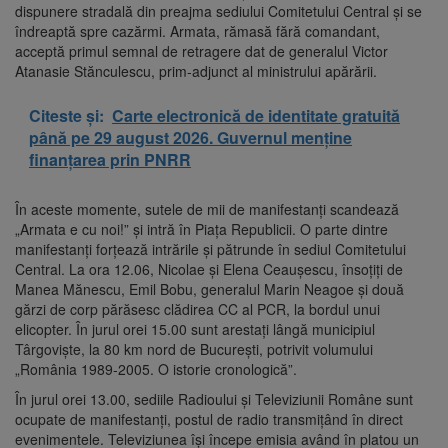
dispunere stradală din preajma sediului Comitetului Central şi se
îndreaptă spre cazărmi. Armata, rămasă fără comandant,
acceptă primul semnal de retragere dat de generalul Victor
Atanasie Stănculescu, prim-adjunct al ministrului apărării.
Citeste și:
Carte electronică de identitate gratuită
până pe 29 august 2026. Guvernul menține
finanțarea prin PNRR
În aceste momente, sutele de mii de manifestanţi scandează
„Armata e cu noi!” şi intră în Piaţa Republicii. O parte dintre
manifestanţi forţează intrările şi pătrunde în sediul Comitetului
Central. La ora 12.06, Nicolae şi Elena Ceauşescu, însoţiţi de
Manea Mănescu, Emil Bobu, generalul Marin Neagoe şi două
gărzi de corp părăsesc clădirea CC al PCR, la bordul unui
elicopter. În jurul orei 15.00 sunt arestaţi lângă municipiul
Târgovişte, la 80 km nord de Bucureşti, potrivit volumului
„România 1989-2005. O istorie cronologică”.
În jurul orei 13.00, sediile Radioului şi Televiziunii Române sunt
ocupate de manifestanţi, postul de radio transmiţând în direct
evenimentele. Televiziunea îşi începe emisia având în platou un