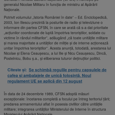
generalul Nicolae Militaru în funcţia de ministru al Apărării
Naţionale.
Potrivit volumului „Istoria României în date” – Ed. Enciclopedică,
2003, Ion Iliescu prezintă la posturile de radio şi televiziune o
informare din partea CFSN, în care se arată că s-a dat prioritate
„acţiunilor coordonate de luptă împotriva teroriştilor, soldate cu
victime în rândul militarilor”, adăugând „că toate unităţile militare
şi marea majoritate a unităţilor de miliţie şi de interne acţionează
unitar împotriva teroriştilor”. Acesta anunţă, totodată, arestarea lui
Nicolae şi Elena Ceauşescu, a lui Ilie şi Nicu Ceauşescu, Dincă,
Postelnicu, Bobu ş.a., şi eliberarea tuturor deţinuţilor politici.
Citeste și:
Se schimbă regulile pentru capsulele de
cafea și ambalajele de unică folosință. Noul
regulament UE se aplică din 12 august
În data de 24 decembrie 1989, CFSN adoptă măsuri
excepţionale: încetarea completă a focului pe întreg teritoriul ţării;
predarea armamentului aflat în posesia civililor către unităţile
militare; integrarea unităţilor Ministerului de Interne în structura
Ministerului Apărării Naţionale.