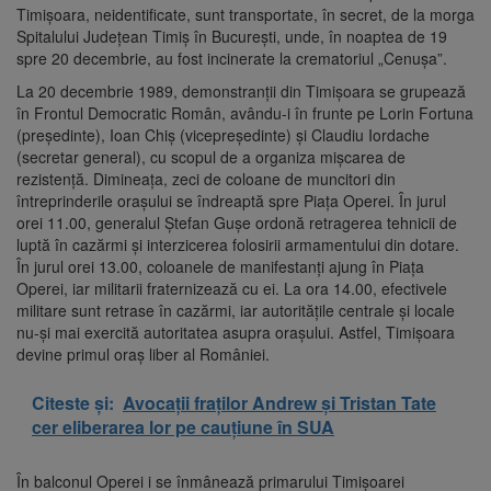
Timişoara, neidentificate, sunt transportate, în secret, de la morga
Spitalului Judeţean Timiş în Bucureşti, unde, în noaptea de 19
spre 20 decembrie, au fost incinerate la crematoriul „Cenuşa”.
La 20 decembrie 1989, demonstranţii din Timişoara se grupează
în Frontul Democratic Român, avându-i în frunte pe Lorin Fortuna
(preşedinte), Ioan Chiş (vicepreşedinte) şi Claudiu Iordache
(secretar general), cu scopul de a organiza mişcarea de
rezistenţă. Dimineaţa, zeci de coloane de muncitori din
întreprinderile oraşului se îndreaptă spre Piaţa Operei. În jurul
orei 11.00, generalul Ştefan Guşe ordonă retragerea tehnicii de
luptă în cazărmi şi interzicerea folosirii armamentului din dotare.
În jurul orei 13.00, coloanele de manifestanţi ajung în Piaţa
Operei, iar militarii fraternizează cu ei. La ora 14.00, efectivele
militare sunt retrase în cazărmi, iar autorităţile centrale şi locale
nu-şi mai exercită autoritatea asupra oraşului. Astfel, Timişoara
devine primul oraş liber al României.
Citeste și:
Avocații fraților Andrew și Tristan Tate
cer eliberarea lor pe cauțiune în SUA
În balconul Operei i se înmânează primarului Timişoarei