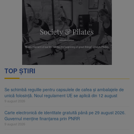
TOP ȘTIRI
Se schimbă regulile pentru capsulele de cafea și ambalajele de
unică folosință. Noul regulament UE se aplică din 12 august
9 august 2026
Carte electronică de identitate gratuită până pe 29 august 2026.
Guvernul menține finanțarea prin PNRR
9 august 2026