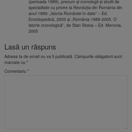
(perioada 1989), precum şi cronologii şi studii de
specialitate cu privire la Revoluţia din România din
anul 1989: „Istoria României în date” – Ed.
Enciclopedică, 2003 şi „România 1989-2005. O
istorie cronologică”, de Stan Stoica – Ed. Meronia,
2005
Lasă un răspuns
Adresa ta de email nu va fi publicată.
Câmpurile obligatorii sunt
marcate cu
*
Comentariu
*