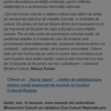
pentru dezvoltarea societăţii româneşti, pentru întărirea
solidarităţii şi a sentimentului demnităţii naţionale.
„Cel mai frumos mod de a celebra cultura este alături de artiști,
de oamenii de cultură și de creațiile culturale, în instituțiile de
cultură. De aceea vă invit pe fiecare dintre dumneavoastră și pe
toți împreună să fiți parte din viața culturală a comunităților
noastre. Fie că este vorba de evenimente culturale locale, de
sprijinirea artiștilor și a creatorilor sau de proiecte care
promovează diversitatea culturală, implicarea fiecăruia dintre noi
contează – atât pentru artiști, cât și pentru comunitate. Cultura
este cel mai frumos dar pe care ni-l putem face unii altora și pe
care îl putem face astăzi copiilor noștri și este important ca ziua
de 15 ianuarie să fie pentru noi toți o sărbătoare”
, a declarat
Ministrul Culturii,
Raluca Turcan
.
Citeste și:
„Hai la clape!” – atelier de sintetizatoare
pentru copiii pasionați de muzică, la Centrul
Cultural Reduta
Astfel, luni, 15 ianuarie, toate muzeele din subordinea
Ministerului Culturii vor sărbători Ziua Culturii Naționale prin