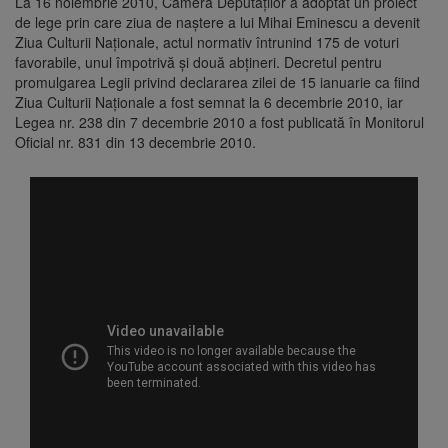
La 16 noiembrie 2010, Camera Deputaţilor a adoptat un proiect
de lege prin care ziua de naştere a lui Mihai Eminescu a devenit
Ziua Culturii Naţionale, actul normativ întrunind 175 de voturi
favorabile, unul împotrivă şi două abţineri. Decretul pentru
promulgarea Legii privind declararea zilei de 15 ianuarie ca fiind
Ziua Culturii Naţionale a fost semnat la 6 decembrie 2010, iar
Legea nr. 238 din 7 decembrie 2010 a fost publicată în Monitorul
Oficial nr. 831 din 13 decembrie 2010.