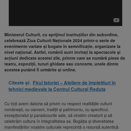
Ministerul Culturii, cu sprijinul instituțiilor din subordine,
celebrează Ziua Culturii Naționale 2024 printr-o serie de
evenimente variate și bogate în semnificație, organizate la
nivel național. Astfel, românii sunt invitați la spectacole și
acțiuni dedicate acestei zile, printre care se numără piese de
teatru, expoziții, tururi ghidate sau concerte, unele dintre
acestea putând fi urmărite și online.
Citeste și:
Firul Istoriei – Ateliere de împletituri în
tehnici medievale la Centrul Cultural Reduta
Cu toții avem datoria să privim cu respect realitățile culturii
românești, cu oameni, tradiții și patrimoniu, cu specificul,
excepționalul și paradoxurile sale, să cinstim creatorii și să
celebrăm cultura în integralitatea sa. Bogăţia şi diversitatea
manifestărilor noastre culturale reprezintă o resursă autentică