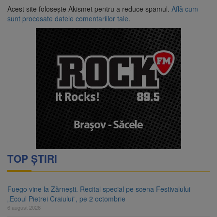
Acest site folosește Akismet pentru a reduce spamul.
Află cum
sunt procesate datele comentariilor tale
.
TOP ȘTIRI
Fuego vine la Zărnești. Recital special pe scena Festivalului
„Ecoul Pietrei Craiului”, pe 2 octombrie
6 august 2026