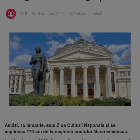
are loc între 14 și 16 august
Uniunea Europeană acordă
6 august 2026
D. P.
15 ianuarie 2024
fără commentarii
Ucrainei încă 1,4 miliarde de euro din
veniturile activelor rusești înghețate
Motorina a ajuns la 11,68 lei
6 august 2026
în unele benzinării
Fuego vine la Zărnești.
6 august 2026
Recital special pe scena Festivalului „Ecoul
Pietrei Craiului”, pe 2 octombrie
Astăzi, 15 ianuarie, este Ziua Culturii Naționale și se
împlinesc 174 ani de la nașterea poetului Mihai Eminescu.