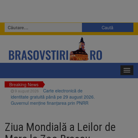
Caută
după:
Toggl
navig
Breaking News
Carte electronică de
9 august 2026
identitate gratuită până pe 29 august 2026.
Guvernul menține finanțarea prin PNRR
Zece troițe istorice din Șcheii
9 august 2026
Brașovului vor fi restaurate. Contractul de
Ziua Mondială a Leilor de
finanțare a fost semnat