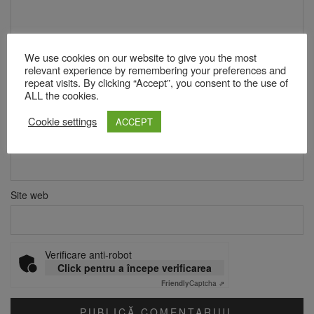
We use cookies on our website to give you the most
relevant experience by remembering your preferences and
repeat visits. By clicking “Accept”, you consent to the use of
Nume
*
ALL the cookies.
Cookie settings
ACCEPT
Email
*
Site web
Verificare anti-robot
Click pentru a începe verificarea
Friendly
Captcha ⇗