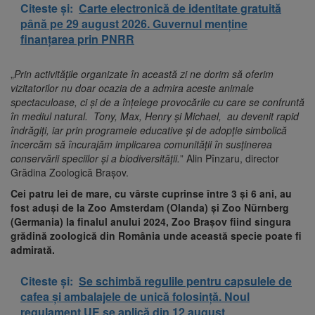
Citeste și:
Carte electronică de identitate gratuită
până pe 29 august 2026. Guvernul menține
finanțarea prin PNRR
„
Prin activitățile organizate în această zi ne dorim să oferim
vizitatorilor nu doar ocazia de a admira aceste animale
spectaculoase, ci și de a înțelege provocările cu care se confruntă
în mediul natural. Tony, Max, Henry și Michael, au devenit rapid
îndrăgiți, iar prin programele educative și de adopție simbolică
încercăm să încurajăm implicarea comunității în susținerea
conservării speciilor și a biodiversității.
” Alin Pînzaru, director
Grădina Zoologică Brașov.
Cei patru lei de mare, cu vârste cuprinse între 3 și 6 ani, au
fost aduși de la Zoo Amsterdam (Olanda) și Zoo Nürnberg
(Germania) la finalul anului 2024, Zoo Brașov fiind singura
grădină zoologică din România unde această specie poate fi
admirată.
Citeste și:
Se schimbă regulile pentru capsulele de
cafea și ambalajele de unică folosință. Noul
regulament UE se aplică din 12 august