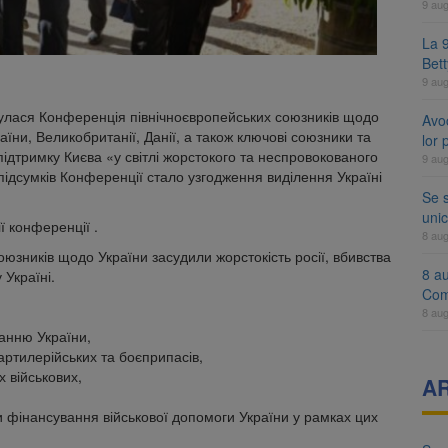
9 au
La 9
Bet
9 au
дбулася Конференція північноєвропейських союзників щодо
Avoc
їни, Великобританії, Данії, а також ключові союзники та
lor
ідтримку Києва «у світлі жорстокого та неспровокованого
9 au
 підсумків Конференції стало узгодження виділення Україні
Se 
unic
ї конференції .
8 au
юзників щодо України засудили жорстокість росії, вбивства
8 a
 Україні.
Com
8 au
анню України,
артилерійських та боєприпасів,
х військових,
A
 фінансування військової допомоги України у рамках цих