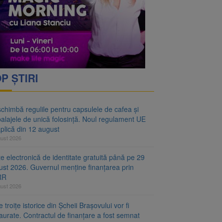
oră și același barem
 Noul regulament UE se
P ȘTIRI
chimbă regulile pentru capsulele de cafea și
alajele de unică folosință. Noul regulament UE
plică din 12 august
gust 2026
e electronică de identitate gratuită până pe 29
ust 2026. Guvernul menține finanțarea prin
RR
gust 2026
 troițe istorice din Șcheii Brașovului vor fi
aurate. Contractul de finanțare a fost semnat