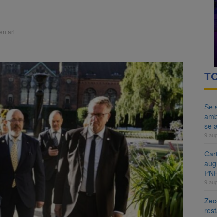
ă examenul de medic specialist. Subiecte unice în toată țara, aceeași 
ă regulile pentru capsulele de cafea și ambalajele de unică folosință.
ntarii
TO
Se s
amb
se a
9 au
Cart
aug
PN
9 au
Zece
rest