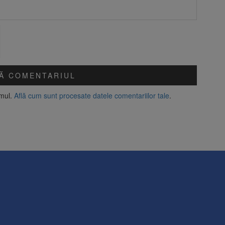
amul.
Află cum sunt procesate datele comentariilor tale
.