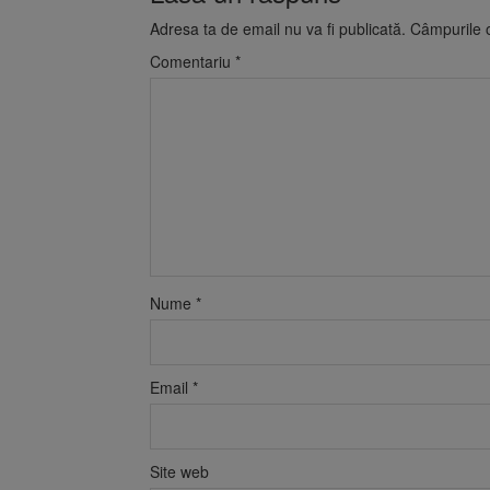
Adresa ta de email nu va fi publicată.
Câmpurile o
Comentariu
*
Nume
*
Email
*
Site web