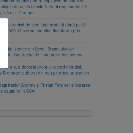
chimbă regulile pentru capsulele de cafea și
alajele de unică folosință. Noul regulament UE
plică din 12 august
e electronică de identitate gratuită până pe 29
ust 2026. Guvernul menține finanțarea prin
RR
 troițe istorice din Șcheii Brașovului vor fi
aurate. Contractul de finanțare a fost semnat
7 de ani, a doborât propriul record mondial.
ty Bromage a zburat din nou pe aripa unui avion
ații fraților Andrew și Tristan Tate cer eliberarea
 pe cauțiune în SUA