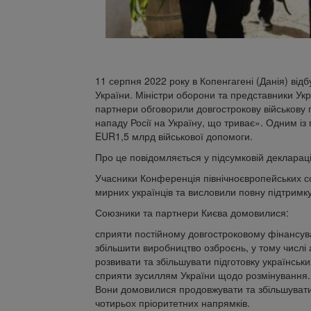
11 серпня 2022 року в Копенгагені (Данія) ві
України. Міністри оборони та представники Укра
партнери обговорили довгострокову військову п
нападу Росії на Україну, що триває». Одним із
EUR1,5 млрд військової допомоги.
Про це повідомляється у підсумковій деклараці
Учасники Конференція північноєвропейських со
мирних українців та висловили повну підтримку
Союзники та партнери Києва домовилися:
сприяти постійному довгостроковому фінансув
збільшити виробництво озброєнь, у тому числі 
розвивати та збільшувати підготовку українськи
сприяти зусиллям України щодо розмінування.
Вони домовилися продовжувати та збільшувати
чотирьох пріоритетних напрямків.