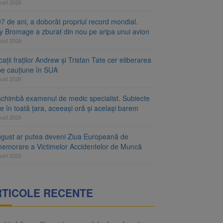
gust 2026
7 de ani, a doborât propriul record mondial.
ty Bromage a zburat din nou pe aripa unui avion
gust 2026
ații fraților Andrew și Tristan Tate cer eliberarea
 pe cauțiune în SUA
gust 2026
schimbă examenul de medic specialist. Subiecte
e în toată țara, aceeași oră și același barem
gust 2026
ugust ar putea deveni Ziua Europeană de
emorare a Victimelor Accidentelor de Muncă
gust 2026
RTICOLE RECENTE