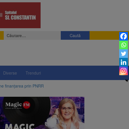
Caută
după:
Diverse
Trenduri
ine finanțarea prin PNRR
e a fost semnat
 pe aripa unui avion