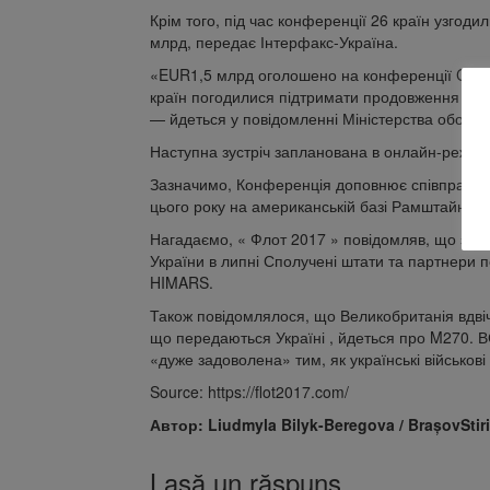
Крім того, під час конференції 26 країн узгоди
млрд, передає Інтерфакс-Україна.
«EUR1,5 млрд оголошено на конференції Copen
країн погодилися підтримати продовження війс
— йдеться у повідомленні Міністерства оборони
Наступна зустріч запланована в онлайн-режимі
Зазначимо, Конференція доповнює співпрацю в
цього року на американській базі Рамштайн у Ні
Нагадаємо, « Флот 2017 » повідомляв, що за ре
України в липні Сполучені штати та партнери 
HIMARS.
Також повідомлялося, що Великобританія вдвічі
що передаються Україні , йдеться про M270. 
«дуже задоволена» тим, як українські військові
Source: https://flot2017.com/
Автор: Liudmyla Bilyk-Beregova / BrașovStiri
Lasă un răspuns