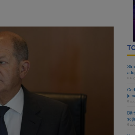
rte analizează dosarul lui Călin Georgescu și Horațiu Potra. Judecători
 națională pentru biodiversitate 2026-2030, adoptată de Senat. Proiect
TO
Stra
ado
6 au
Cod 
jumă
6 au
Bărb
soți
6 au