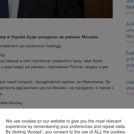
Urme
Băr
6 au
AUR
urmă
Nic
 мир в Україні буде укладено на умовах Москви.
6 au
уватися до нелегкого періоду.
Înal
ng.
și H
ші санкції в силі протягом тривалого часу, нам було
pro
 у разі миру на умовах, нав’язаних Росією, жодну з цих
6 au
ля такої сильної, процвітаючої країни, як Німеччина. За
Jud
пають від високих цін на бензин і на продукти, а також з
vine
ю.
6 au
ував Шольц.
 готова надати Україні довгострокові гарантії безпеки.
A
и країнами.
We use cookies on our website to give you the most relevant
experience by remembering your preferences and repeat visits.
анням, 41% респондентів відповіли, що Україна не повинна
By clicking “Accept”, you consent to the use of ALL the cookies.
2% – не визначилися з відповіддю. Окрім цього, 69% німців