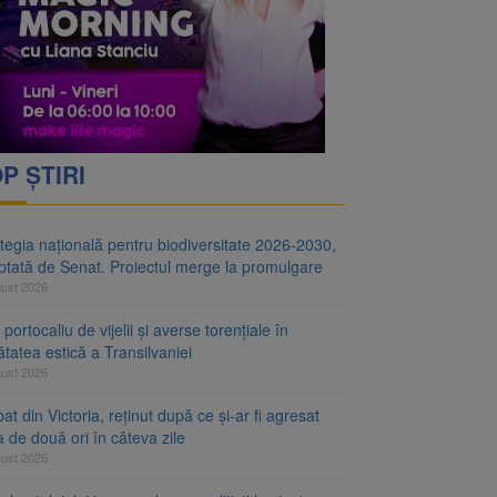
i decid dacă începe
ul merge la promulgare
P ȘTIRI
tegia națională pentru biodiversitate 2026-2030,
ptată de Senat. Proiectul merge la promulgare
gust 2026
portocaliu de vijelii și averse torențiale în
tatea estică a Transilvaniei
gust 2026
at din Victoria, reținut după ce și-ar fi agresat
a de două ori în câteva zile
gust 2026