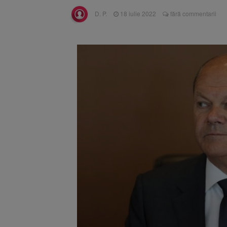
Înalta Cu
6 august 2026
D. P.
18 iulie 2022
fără commentarii
procesul
Strategia
6 august 2026