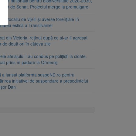
tegia națională pentru biodiversitate 2026-2030,
ptată de Senat. Proiectul merge la promulgare
portocaliu de vijelii și averse torențiale în
tatea estică a Transilvaniei
at din Victoria, reținut după ce și-ar fi agresat
a de două ori în câteva zile
le atelajului i-au condus pe polițiști la cioate.
bat prins în pădure la Ormeniș
 a lansat platforma suspeND.ro pentru
rirea inițiativei de suspendare a președintelui
ușor Dan