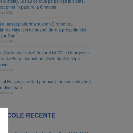
le atelajului i-au condus pe polițiști la cioate.
bat prins în pădure la Ormeniș
gust 2026
 a lansat platforma suspeND.ro pentru
rirea inițiativei de suspendare a președintelui
ușor Dan
gust 2026
ta Curte analizează dosarul lui Călin Georgescu
orațiu Potra. Judecătorii decid dacă începe
cesul
gust 2026
ețul Brașov, sub Cod portocaliu de caniculă până
ri dimineață
gust 2026
RTICOLE RECENTE