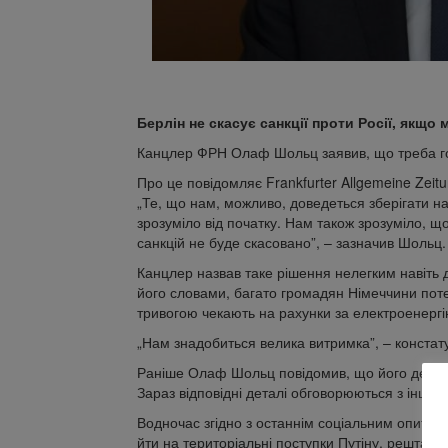
Берлін не скасує санкції проти Росії, якщо
Канцлер ФРН Олаф Шольц заявив, що треба гот
Про це повідомляє Frankfurter Allgemeine Zeitu
„Те, що нам, можливо, доведеться зберігати на
зрозуміло від початку. Нам також зрозуміло, що
санкцій не буде скасовано”, – зазначив Шольц.
Канцлер назвав таке рішення нелегким навіть д
його словами, багато громадян Німеччини потер
тривогою чекають на рахунки за електроенергі
„Нам знадобиться велика витримка”, – констат
Раніше Олаф Шольц повідомив, що його держава
Зараз відповідні деталі обговорюються з іншим
Водночас згідно з останнім соціальним опитув
йти на територіальні поступки Путіну, решта 1