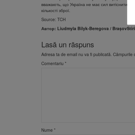
вважають, що Україна не має сил витіснити Ро
кількості зброї.
Source: TCH
Автор: Liudmyla Bilyk-Beregova / BrașovStiri
Lasă un răspuns
Adresa ta de email nu va fi publicată.
Câmpurile o
Comentariu
*
Nume
*