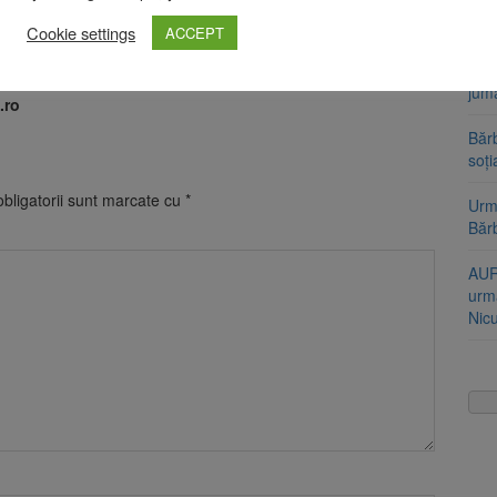
Stra
сію з окупованих територій за умови отримання достатньої
ado
Cookie settings
ACCEPT
Cod 
jumă
.ro
Bărb
soți
bligatorii sunt marcate cu
*
Urme
Băr
AUR
urmă
Nic