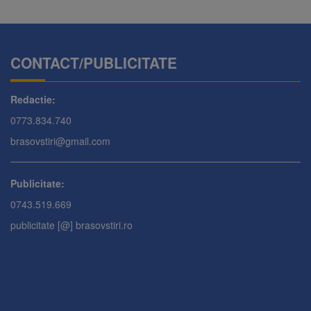
CONTACT/PUBLICITATE
Redactie:
0773.834.740
brasovstiri@gmail.com
Publicitate:
0743.519.669
publicitate [@] brasovstiri.ro