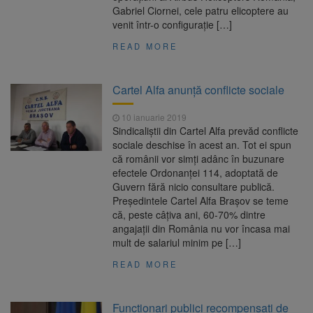
Gabriel Ciornei, cele patru elicoptere au
venit într-o configuraţie […]
READ MORE
Cartel Alfa anunță conflicte sociale
10 ianuarie 2019
Sindicaliştii din Cartel Alfa prevăd conflicte
sociale deschise în acest an. Tot ei spun
că românii vor simţi adânc în buzunare
efectele Ordonanţei 114, adoptată de
Guvern fără nicio consultare publică.
Preşedintele Cartel Alfa Braşov se teme
că, peste câţiva ani, 60-70% dintre
angajaţii din România nu vor încasa mai
mult de salariul minim pe […]
READ MORE
Funcționari publici recompensați de