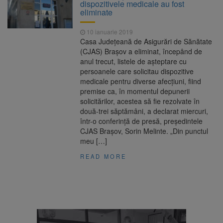
dispozitivele medicale au fost
eliminate
10 ianuarie 2019
Casa Judeţeană de Asigurări de Sănătate
(CJAS) Braşov a eliminat, începând de
anul trecut, listele de aşteptare cu
persoanele care solicitau dispozitive
medicale pentru diverse afecţiuni, fiind
premise ca, în momentul depunerii
solicitărilor, acestea să fie rezolvate în
două-trei săptămâni, a declarat miercuri,
într-o conferinţă de presă, preşedintele
CJAS Braşov, Sorin Melinte. „Din punctul
meu […]
READ MORE