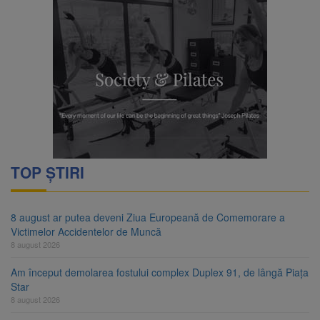
TOP ȘTIRI
8 august ar putea deveni Ziua Europeană de Comemorare a
Victimelor Accidentelor de Muncă
8 august 2026
Am început demolarea fostului complex Duplex 91, de lângă Piața
Star
8 august 2026