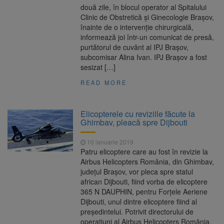
două zile, în blocul operator al Spitalului
Clinic de Obstretică şi Ginecologie Braşov,
înainte de o intervenţie chirurgicală,
informează joi într-un comunicat de presă,
purtătorul de cuvânt al IPJ Braşov,
subcomisar Alina Ivan. IPJ Braşov a fost
sesizat […]
READ MORE
Elicopterele cu reviziile făcute la
Ghimbav, pleacă spre Dijbouti
10 ianuarie 2019
Patru elicoptere care au fost în revizie la
Airbus Helicopters România, din Ghimbav,
județul Brașov, vor pleca spre statul
african Dijbouti, fiind vorba de elicoptere
365 N DAUPHIN, pentru Forţele Aeriene
Dijbouti, unul dintre elicoptere fiind al
președintelui. Potrivit directorului de
operațiuni al Airbus Helicopters România,