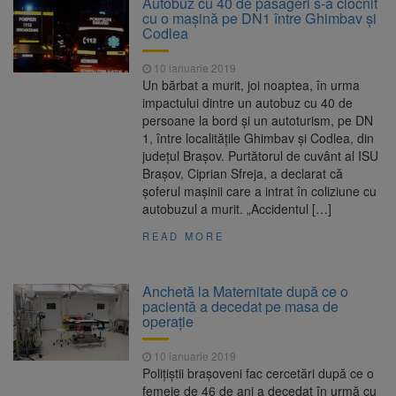
Autobuz cu 40 de pasageri s-a ciocnit
nopții, nu oprirea iluminatului public
cu o mașină pe DN1 între Ghimbav și
Trafic blocat pe DN1E Brașov
7 august 2026
Codlea
– Poiana Brașov după un accident. Două
persoane primesc îngrijiri medicale
10 ianuarie 2019
Dosar de evaziune fiscală de
7 august 2026
Un bărbat a murit, joi noaptea, în urma
peste 330.000 de lei, clasat la Brașov după
impactului dintre un autobuz cu 40 de
plata prejudiciului
persoane la bord și un autoturism, pe DN
8 august ar putea deveni
8 august 2026
1, între localitățile Ghimbav și Codlea, din
Ziua Europeană de Comemorare a Victimelor
județul Brașov. Purtătorul de cuvânt al ISU
Accidentelor de Muncă
Brașov, Ciprian Sfreja, a declarat că
șoferul mașinii care a intrat în coliziune cu
autobuzul a murit. „Accidentul […]
READ MORE
Anchetă la Maternitate după ce o
pacientă a decedat pe masa de
operație
10 ianuarie 2019
Poliţiştii braşoveni fac cercetări după ce o
femeie de 46 de ani a decedat în urmă cu