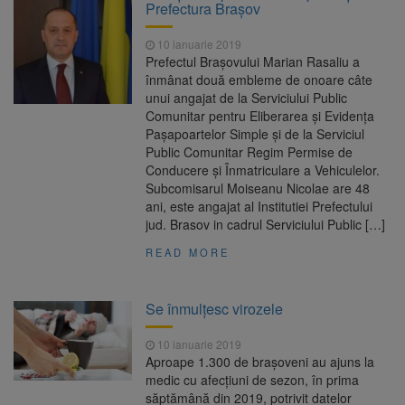
Prefectura Brașov
10 ianuarie 2019
Prefectul Brașovului Marian Rasaliu a
înmânat două embleme de onoare câte
unui angajat de la Serviciului Public
Comunitar pentru Eliberarea și Evidența
Pașapoartelor Simple și de la Serviciul
Public Comunitar Regim Permise de
Conducere și Înmatriculare a Vehiculelor.
Subcomisarul Moiseanu Nicolae are 48
ani, este angajat al Institutiei Prefectului
jud. Brasov in cadrul Serviciului Public […]
READ MORE
Se înmulțesc virozele
10 ianuarie 2019
Aproape 1.300 de braşoveni au ajuns la
medic cu afecţiuni de sezon, în prima
săptămână din 2019, potrivit datelor