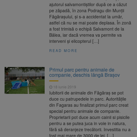
ajutorul salvamontiştilor după ce a căzut
pe zăpadă, în zona Podragu din Munţii
Făgăraşului, şi s-a accidentat la umăr,
astfel că nu se mai poate deplasa. În zonă
a fost trimisă o echipă Salvamont de la
Bâlea, iar dacă vremea va permite va
interveni şi elicopterul […]
READ MORE
Primul parc pentru animale de
companie, deschis lângă Brașov
18 iunie 2019
Iubitorii de animale din Făgăraș se pot
duce cu patrupedele in parc. Autoritățile
din Fagaras au finalizat primul parc creat
special pentru animale de companie.
Proprietarii pot duce acum cainii si pisicile
pentru a se putea juca in voie in natura,
fără să deranjeze trecătorii. Investitia nu a
fost mai mare de 3000 de lei, […]