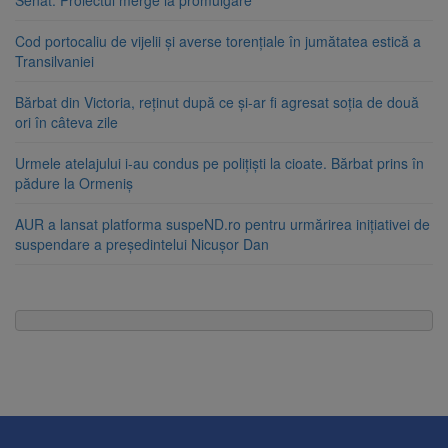
Senat. Proiectul merge la promulgare
Cod portocaliu de vijelii și averse torențiale în jumătatea estică a
Transilvaniei
Bărbat din Victoria, reținut după ce și-ar fi agresat soția de două
ori în câteva zile
Urmele atelajului i-au condus pe polițiști la cioate. Bărbat prins în
pădure la Ormeniș
AUR a lansat platforma suspeND.ro pentru urmărirea inițiativei de
suspendare a președintelui Nicușor Dan