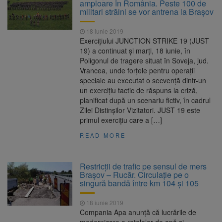
amploare în România. Peste 100 de
militari străini se vor antrena la Brașov
18 iunie 2019
Exerciţiului JUNCTION STRIKE 19 (JUST
19) a continuat şi marţi, 18 iunie, în
Poligonul de tragere situat în Soveja, jud.
Vrancea, unde forţele pentru operaţii
speciale au executat o secvenţă dintr-un
un exerciţiu tactic de răspuns la criză,
planificat după un scenariu fictiv, în cadrul
Zilei Distinşilor Vizitatori. JUST 19 este
primul exerciţiu care a […]
READ MORE
Restricții de trafic pe sensul de mers
Brașov – Rucăr. Circulație pe o
singură bandă între km 104 și 105
18 iunie 2019
Compania Apa anunță că lucrările de