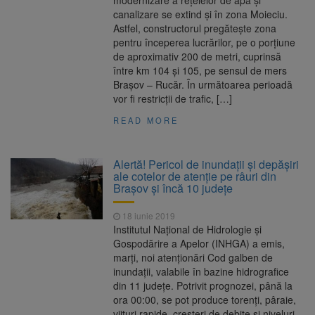
modernizare a rețelelor de apă și
canalizare se extind și în zona Moieciu.
Astfel, constructorul pregătește zona
pentru începerea lucrărilor, pe o porțiune
de aproximativ 200 de metri, cuprinsă
între km 104 și 105, pe sensul de mers
Brașov – Rucăr. În următoarea perioadă
vor fi restricții de trafic, […]
READ MORE
Alertă! Pericol de inundaţii şi depăşiri
ale cotelor de atenţie pe râuri din
Brașov și încă 10 judeţe
18 iunie 2019
Institutul Naţional de Hidrologie şi
Gospodărire a Apelor (INHGA) a emis,
marţi, noi atenţionări Cod galben de
inundaţii, valabile în bazine hidrografice
din 11 judeţe. Potrivit prognozei, până la
ora 00:00, se pot produce torenţi, pâraie,
viituri rapide, creşteri de debite şi niveluri