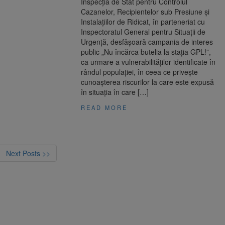
Inspecţia de Stat pentru Controlul
Cazanelor, Recipientelor sub Presiune şi
Instalaţiilor de Ridicat, în parteneriat cu
Inspectoratul General pentru Situații de
Urgență, desfășoară campania de interes
public „Nu încărca butelia la stația GPL!”,
ca urmare a vulnerabilităților identificate în
rândul populației, în ceea ce privește
cunoașterea riscurilor la care este expusă
în situaţia în care […]
READ MORE
Next Posts >>