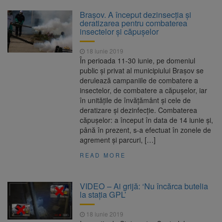
Brașov. A început dezinsecția și
deratizarea pentru combaterea
insectelor și căpușelor
18 iunie 2019
În perioada 11-30 iunie, pe domeniul
public și privat al municipiului Brașov se
derulează campaniile de combatere a
insectelor, de combatere a căpușelor, iar
în unitățile de învățământ și cele de
deratizare și dezinfecție. Combaterea
căpușelor: a început în data de 14 iunie și,
până în prezent, s-a efectuat în zonele de
agrement și parcuri, […]
READ MORE
VIDEO – Ai grijă: ‘Nu încărca butelia
la stația GPL’
18 iunie 2019