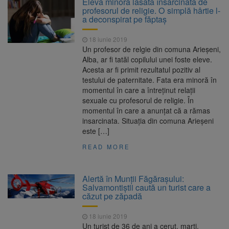
Elevă minoră lăsată însărcinată de
Ormeniș
profesorul de religie. O simplă hârtie l-
AUR a lansat platforma
6 august 2026
a deconspirat pe făptaș
suspeND.ro pentru urmărirea inițiativei de
suspendare a președintelui Nicușor Dan
18 iunie 2019
Înalta Curte analizează
6 august 2026
Un profesor de relgie din comuna Arieșeni,
dosarul lui Călin Georgescu și Horațiu Potra.
Alba, ar fi tatăl copilului unei foste eleve.
Judecătorii decid dacă începe procesul
Acesta ar fi primit rezultatul pozitiv al
Strategia națională pentru
6 august 2026
testului de paternitate. Fata era minoră în
biodiversitate 2026-2030, adoptată de Senat.
momentul în care a întreținut relații
Proiectul merge la promulgare
sexuale cu profesorul de religie. În
momentul în care a anunțat că a rămas
insarcinata. Situația din comuna Arieșeni
este […]
READ MORE
Alertă în Munţii Făgăraşului:
Salvamontiștii caută un turist care a
căzut pe zăpadă
18 iunie 2019
Un turist de 36 de ani a cerut, marţi,