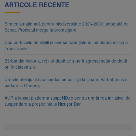
ARTICOLE RECENTE
Strategia națională pentru biodiversitate 2026-2030, adoptată de
Senat. Proiectul merge la promulgare
Cod portocaliu de vijelii și averse torențiale în jumătatea estică a
Transilvaniei
Bărbat din Victoria, reținut după ce și-ar fi agresat soția de două
ori în câteva zile
Urmele atelajului i-au condus pe polițiști la cioate. Bărbat prins în
pădure la Ormeniș
AUR a lansat platforma suspeND.ro pentru urmărirea inițiativei de
suspendare a președintelui Nicușor Dan