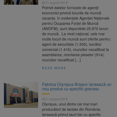
21 august 2019
Potrivit datelor furnizate de agenţii
economici privind locurile de muncă
vacanţe, în evidenţele Agenţiei Naţionale
pentru Ocuparea Forţei de Muncă
(ANOFM), sunt disponibile 25.870 locuri
de muncă. La nivel naţional, cele mai
multe locuri de muncă sunt oferite pentru:
agent de securitate (1.505), lucrător
comercial (1.416), muncitor necalificat la
asamblarea, montarea pieselor (914),
muncitor necalificat […]
READ MORE
Fabrica Olympus Brașov lansează un
nou produs cu specific grecesc
21 august 2019
Olympus, unul dintre cei mai mari
producători de lactate din România,
lansează primul iaurt bio cu specific