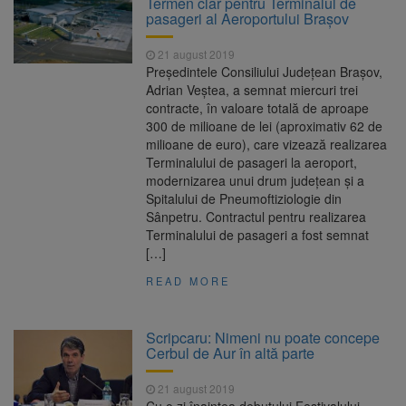
Termen clar pentru Terminalul de
Ormeniș
pasageri al Aeroportului Brașov
AUR a lansat platforma
6 august 2026
suspeND.ro pentru urmărirea inițiativei de
21 august 2019
suspendare a președintelui Nicușor Dan
Preşedintele Consiliului Judeţean Braşov,
Înalta Curte analizează
6 august 2026
Adrian Veştea, a semnat miercuri trei
dosarul lui Călin Georgescu și Horațiu Potra.
contracte, în valoare totală de aproape
Judecătorii decid dacă începe procesul
300 de milioane de lei (aproximativ 62 de
Strategia națională pentru
6 august 2026
milioane de euro), care vizează realizarea
biodiversitate 2026-2030, adoptată de Senat.
Terminalului de pasageri la aeroport,
Proiectul merge la promulgare
modernizarea unui drum judeţean şi a
Spitalului de Pneumoftiziologie din
Sânpetru. Contractul pentru realizarea
Terminalului de pasageri a fost semnat
[…]
READ MORE
Scripcaru: Nimeni nu poate concepe
Cerbul de Aur în altă parte
21 august 2019