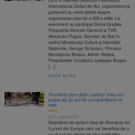
Cu o zi înaintea debutului Festivalului
Internaţional Cerbul de Aur, organizatorii şi
partenerii au oferit detalii despre
organizarea celei de-a XIX-a ediţii. La
eveniment au participat Doina Gradea,
Preşedinte-Director General al TVR,
Alexandru Pugna, Secretar de Stat în
cadrul Ministerului Culturii şi Identităţii
Naţionale, George Scripcaru, Primarul
Municipiului Braşov, Adrian Veştea,
Preşedintele Consiliului Judeţean Braşov,
[…]
READ MORE
Românii care dețin carduri Visa vor
putea să își achite cumpărăturile în
rate
21 august 2019
Deținătorii de carduri Visa din România vor
fi primii din Europa care vor beneficia de o
nouă soluție oferită de Visa instituțiilor