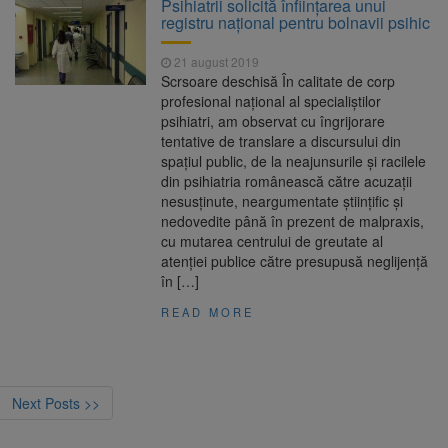
Psihiatrii solicită înființarea unui
registru național pentru bolnavii psihic
21 august 2019
Scrsoare deschisă În calitate de corp
profesional naţional al specialiştilor
psihiatri, am observat cu îngrijorare
tentative de translare a discursului din
spaţiul public, de la neajunsurile şi racilele
din psihiatria românească către acuzaţii
nesusţinute, neargumentate ştiinţific şi
nedovedite până în prezent de malpraxis,
cu mutarea centrului de greutate al
atenţiei publice către presupusă neglijenţă
în […]
READ MORE
Next Posts >>