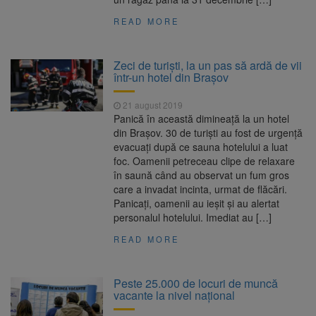
READ MORE
Zeci de turiști, la un pas să ardă de vii
într-un hotel din Brașov
21 august 2019
Panică în această dimineață la un hotel
din Brașov. 30 de turiști au fost de urgență
evacuați după ce sauna hotelului a luat
foc. Oamenii petreceau clipe de relaxare
în saună când au observat un fum gros
care a invadat incinta, urmat de flăcări.
Panicați, oamenii au ieșit și au alertat
personalul hotelului. Imediat au […]
READ MORE
Peste 25.000 de locuri de muncă
vacante la nivel naţional