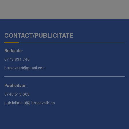
CONTACT/PUBLICITATE
Redactie:
0773.834.740
brasovstiri@gmail.com
Publicitate:
0743.519.669
publicitate [@] brasovstiri.ro