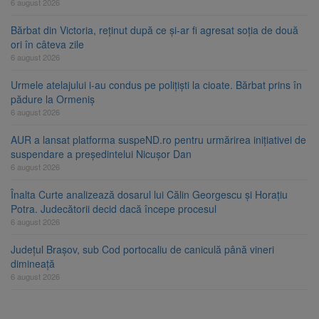
6 august 2026
Bărbat din Victoria, reținut după ce și-ar fi agresat soția de două
ori în câteva zile
6 august 2026
Urmele atelajului i-au condus pe polițiști la cioate. Bărbat prins în
pădure la Ormeniș
6 august 2026
AUR a lansat platforma suspeND.ro pentru urmărirea inițiativei de
suspendare a președintelui Nicușor Dan
6 august 2026
Înalta Curte analizează dosarul lui Călin Georgescu și Horațiu
Potra. Judecătorii decid dacă începe procesul
6 august 2026
Județul Brașov, sub Cod portocaliu de caniculă până vineri
dimineață
6 august 2026