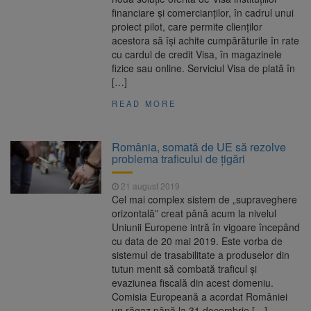
financiare și comercianților, în cadrul unui
proiect pilot, care permite clienților
acestora să își achite cumpărăturile în rate
cu cardul de credit Visa, în magazinele
fizice sau online. Serviciul Visa de plată în
[…]
READ MORE
România, somată de UE să rezolve
problema traficului de țigări
21 august 2019
Cel mai complex sistem de „supraveghere
orizontală” creat până acum la nivelul
Uniunii Europene intră în vigoare începând
cu data de 20 mai 2019. Este vorba de
sistemul de trasabilitate a produselor din
tutun menit să combată traficul și
evaziunea fiscală din acest domeniu.
Comisia Europeană a acordat României
un răgaz până la 31 decembrie […]