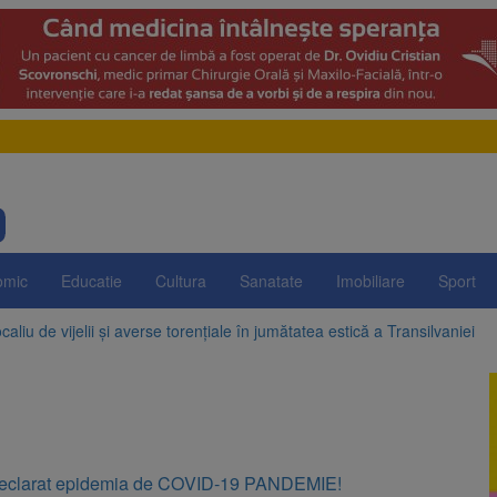
omic
Educatie
Cultura
Sanatate
Imobiliare
Sport
aliu de vijelii și averse torențiale în jumătatea estică a Transilvaniei
 Victoria, reținut după ce și-ar fi agresat soția de două ori în câteva zil
elajului i-au condus pe polițiști la cioate. Bărbat prins în pădure la Orm
sat platforma suspeND.ro pentru urmărirea inițiativei de suspendare a 
eclarat epidemia de COVID-19 PANDEMIE!