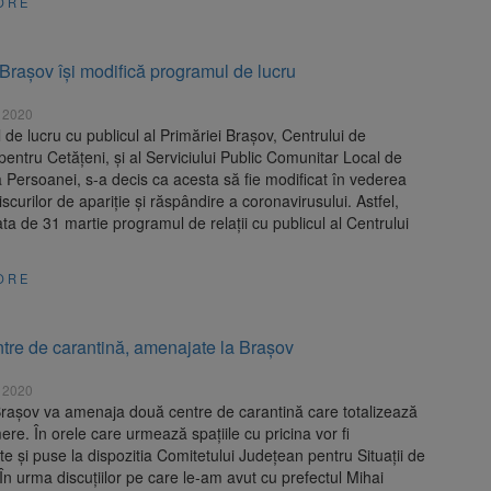
ORE
Brașov își modifică programul de lucru
 2020
de lucru cu publicul al Primăriei Brașov, Centrului de
 pentru Cetățeni, și al Serviciului Public Comunitar Local de
 Persoanei, s-a decis ca acesta să fie modificat în vederea
iscurilor de apariție și răspândire a coronavirusului. Astfel,
ta de 31 martie programul de relații cu publicul al Centrului
ORE
tre de carantină, amenajate la Brașov
 2020
Brașov va amenaja două centre de carantină care totalizează
re. În orele care urmează spațiile cu pricina vor fi
te și puse la dispozitia Comitetului Județean pentru Situații de
În urma discuțiilor pe care le-am avut cu prefectul Mihai