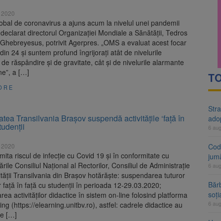
rte analizează dosarul lui Călin Georgescu și Horațiu Potra. Judecători
 2020
obal de coronavirus a ajuns acum la nivelul unei pandemii
 națională pentru biodiversitate 2026-2030, adoptată de Senat. Proiect
 declarat directorul Organizaţiei Mondiale a Sănătăţii, Tedros
hebreyesus, potrivit Agerpres. „OMS a evaluat acest focar
din 24 şi suntem profund îngrijoraţi atât de nivelurile
de răspândire şi de gravitate, cât şi de nivelurile alarmante
ne”, a […]
TO
ORE
Stra
atea Transilvania Brașov suspendă activitățile ‘față în
ado
tudenții
6 au
 2020
Cod 
imita riscul de infecție cu Covid 19 și în conformitate cu
jumă
ile Consiliul Național al Rectorilor, Consiliul de Administrație
6 au
ității Transilvania din Brașov hotărăște: suspendarea tuturor
Bărb
lor față în față cu studenții în perioada 12-29.03.2020;
soți
rea activităților didactice în sistem on-line folosind platforma
6 au
ing (https://elearning.unitbv.ro), astfel: cadrele didactice au
de […]