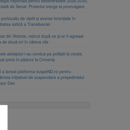
tegia națională pentru biodiversitate 2026-2030,
ptată de Senat. Proiectul merge la promulgare
portocaliu de vijelii și averse torențiale în
tatea estică a Transilvaniei
at din Victoria, reținut după ce și-ar fi agresat
a de două ori în câteva zile
le atelajului i-au condus pe polițiști la cioate.
bat prins în pădure la Ormeniș
 a lansat platforma suspeND.ro pentru
rirea inițiativei de suspendare a președintelui
ușor Dan