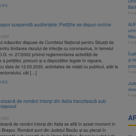
Urme
ORE
Băr
6 au
rașov suspendă audiențele: Petițiile se depun online
AUR
urmă
Nic
 2020
ul măsurilor dispuse de Comitetul Național pentru Situații de
6 au
ntru limitarea riscului de infecție cu coronavirus, în temeiul
Înal
 O.G. nr. 27/2002 privind reglementarea activității de
și H
 a petițiilor, precum și a dispozițiilor legale în vigoare,
pro
u data de 12.03.2020, activitatea de relații cu publicul, atât la
6 au
pectoratului, cât […]
ORE
Jud
vine
6 au
oană de români întorși din Italia tranzitează sub
Brașovul
A
 2020
loană de români întorși din Italia se află în acest moment în
in Brașov. Românii sunt din Județul Bacău și au plecat în