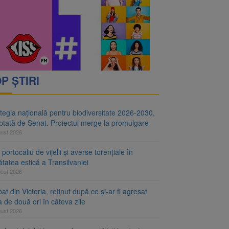
i decid dacă începe
ul merge la promulgare
P ȘTIRI
tegia națională pentru biodiversitate 2026-2030,
ptată de Senat. Proiectul merge la promulgare
gust 2026
portocaliu de vijelii și averse torențiale în
tatea estică a Transilvaniei
gust 2026
at din Victoria, reținut după ce și-ar fi agresat
a de două ori în câteva zile
gust 2026