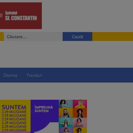
Caută
după:
Diverse
Trenduri
e
eniș
președintelui Nicușor