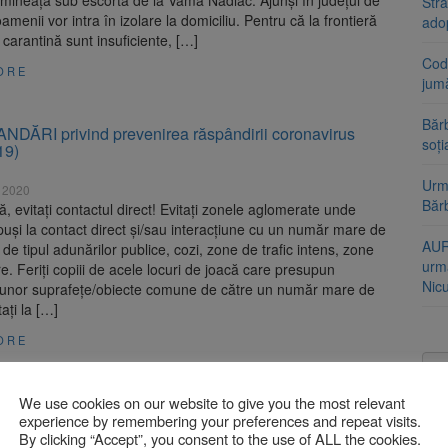
mineață sub escortă de la Vama Nădlac. Ajunși în județul de
Stra
amenii vor intra în izolare la domiciliu. Pentru că la frontieră
ado
e carantină sunt insuficiente, […]
Cod 
ORE
jumă
Bărb
ĂRI privind prevenirea răspândirii coronavirus
soți
19)
Urme
 2020
Băr
vă, evitați contactul direct! Evitați zonele aglomerate unde
puși la contact direct și/sau interacțiune cu un număr mare de
AUR
de tipul adunărilor publice, cozi, zone de trafic intens, zone
urmă
e. Feriți copiii de acele locuri de joacă care presupun
Nic
 unor suprafețe/obiecte comune de către un număr mare de
tați la […]
ORE
 măsuri suplimentare de igienă, dezinfecție și
We use cookies on our website to give you the most relevant
e în magazine
experience by remembering your preferences and repeat visits.
By clicking “Accept”, you consent to the use of ALL the cookies.