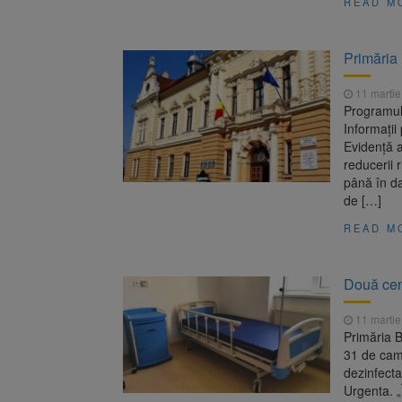
READ M
Primăria 
11 martie
Programul 
Informații
Evidență a
reducerii r
până în da
de […]
READ M
Două cen
11 martie
Primăria 
31 de came
dezinfecta
Urgenta. „