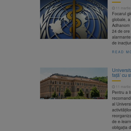
Înalta Cu
6 august 2026
11 martie
procesul
Focarul gl
Strategia
6 august 2026
globale, a
Adhanom G
24 de ore 
alarmante 
de inacţiu
READ M
Universit
față’ cu s
11 martie
Pentru a l
recomandăr
al Univers
activități
reorganiza
de e-learn
obligația 