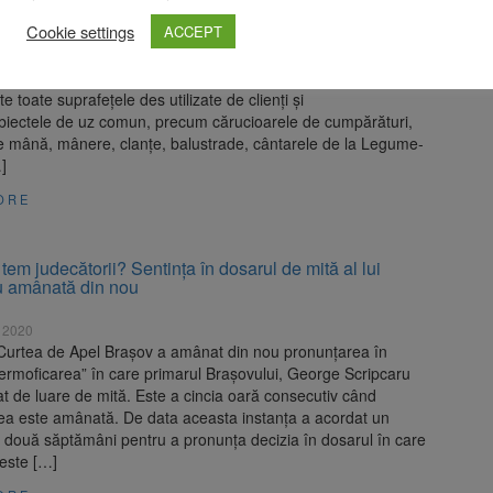
 2020
Cookie settings
ACCEPT
omânia a instituit măsuri suplimentare de igienă, dezinfecție
e în magazine și în sedii, pentru a spori siguranța clienților și
lor. Astfel, cel puțin o dată pe oră, în magazine sunt
e toate suprafețele des utilizate de clienți și
obiectele de uz comun, precum cărucioarele de cumpărături,
de mână, mânere, clanțe, balustrade, cântarele de la Legume-
]
ORE
tem judecătorii? Sentința în dosarul de mită al lui
u amânată din nou
 2020
l Curtea de Apel Brașov a amânat din nou pronunțarea în
ermoficarea” în care primarul Brașovului, George Scripcaru
t de luare de mită. Este a cincia oară consecutiv când
ea este amânată. De data aceasta instanța a acordat un
 două săptămâni pentru a pronunța decizia în dosarul în care
 este […]