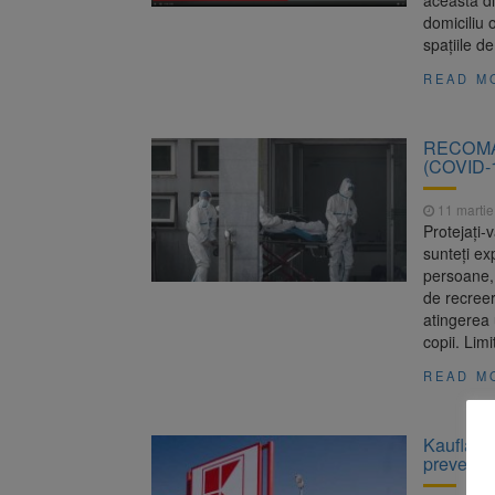
această di
domiciliu o
spațiile d
READ M
RECOMAND
(COVID-
11 martie
Protejați-
sunteți ex
persoane, 
de recreer
atingerea
copii. Limi
READ M
Kaufland,
prevenți