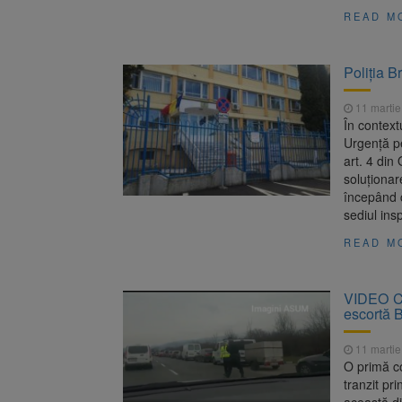
READ M
Poliția B
11 martie
În context
Urgență pe
art. 4 din
soluționare
începând c
sediul ins
READ M
VIDEO Col
escortă 
11 martie
O primă co
tranzit pr