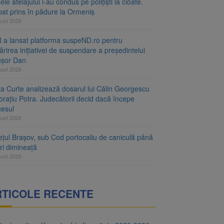
le atelajului i-au condus pe polițiști la cioate.
bat prins în pădure la Ormeniș
gust 2026
 a lansat platforma suspeND.ro pentru
rirea inițiativei de suspendare a președintelui
ușor Dan
gust 2026
ta Curte analizează dosarul lui Călin Georgescu
orațiu Potra. Judecătorii decid dacă începe
cesul
gust 2026
ețul Brașov, sub Cod portocaliu de caniculă până
ri dimineață
gust 2026
RTICOLE RECENTE