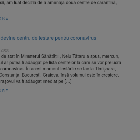
sii, am luat decizia de a amenaja două centre de carantină,
ORE
devine centru de testare pentru coronavirus
 2020
 de stat în Ministerul Sănătății , Nelu Tătaru a spus, miercuri,
l ar putea fi adăugat pe lista centrelor la care se vor prelucra
 coronavirus. În acest moment testările se fac la Timișoara,
, Constanța, București, Craiova, însă volumul este în creștere,
Brașovul va fi adăugat imediat pe […]
ORE