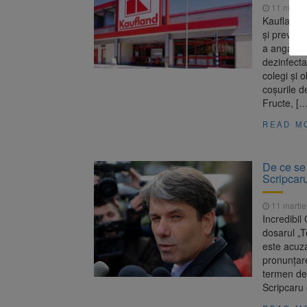
11 martie
Kaufland R
și prevenți
a angajați
dezinfectat
colegi și 
coșurile 
Fructe, […
READ M
De ce se 
Scripcar
11 martie
Incredibi
dosarul „T
este acuza
pronunțar
termen de
Scripcaru