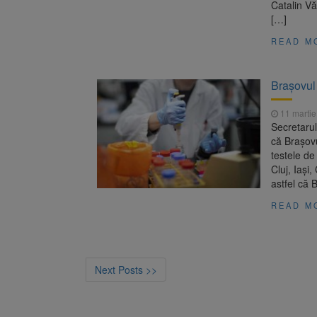
Catalin Vă
[…]
READ M
Brașovul 
11 martie
Secretarul
că Brașovu
testele de
Cluj, Iași
astfel că 
READ M
Next Posts >>