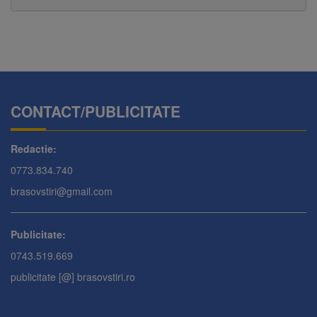
CONTACT/PUBLICITATE
Redactie:
0773.834.740
brasovstiri@gmail.com
Publicitate:
0743.519.669
publicitate [@] brasovstiri.ro