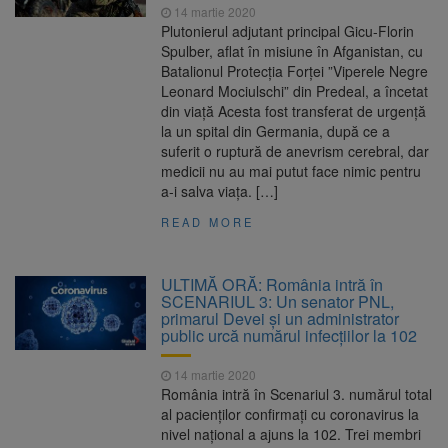
14 martie 2020
Plutonierul adjutant principal Gicu-Florin
Spulber, aflat în misiune în Afganistan, cu
Batalionul Protecția Forței ”Viperele Negre
Leonard Mociulschi” din Predeal, a încetat
din viață Acesta fost transferat de urgență
la un spital din Germania, după ce a
suferit o ruptură de anevrism cerebral, dar
medicii nu au mai putut face nimic pentru
a-i salva viața. […]
READ MORE
ULTIMĂ ORĂ: România intră în
SCENARIUL 3: Un senator PNL,
primarul Devei și un administrator
public urcă numărul infecțiilor la 102
14 martie 2020
România intră în Scenariul 3. numărul total
al pacienților confirmați cu coronavirus la
nivel național a ajuns la 102. Trei membri