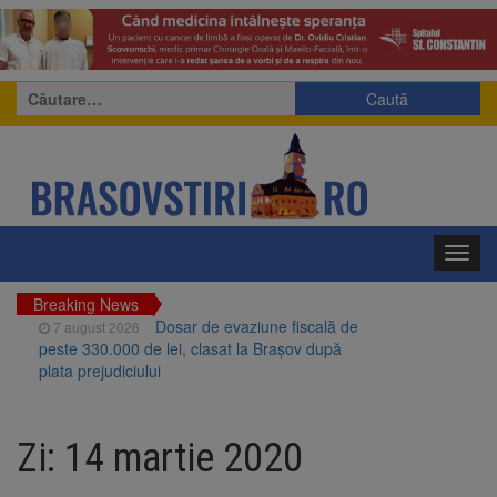
Caută
după:
Toggl
navig
Breaking News
Dosar de evaziune fiscală de
7 august 2026
peste 330.000 de lei, clasat la Brașov după
plata prejudiciului
Primăria Brașov amenință cu
7 august 2026
sistarea plăților către Brai-Cata și Comprest.
Zi:
14 martie 2020
Motivul: platforme de gunoi neigienizate