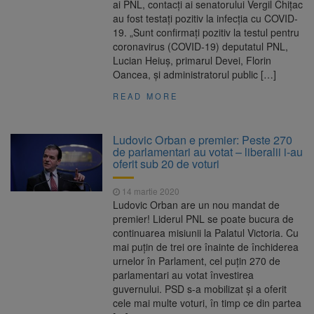
ai PNL, contacți ai senatorului Vergil Chițac
au fost testați pozitiv la infecția cu COVID-
19. „Sunt confirmați pozitiv la testul pentru
coronavirus (COVID-19) deputatul PNL,
Lucian Heiuș, primarul Devei, Florin
Oancea, și administratorul public […]
READ MORE
Ludovic Orban e premier: Peste 270
de parlamentari au votat – liberalii i-au
oferit sub 20 de voturi
14 martie 2020
Ludovic Orban are un nou mandat de
premier! Liderul PNL se poate bucura de
continuarea misiunii la Palatul Victoria. Cu
mai puțin de trei ore înainte de închiderea
urnelor în Parlament, cel puțin 270 de
parlamentari au votat învestirea
guvernului. PSD s-a mobilizat și a oferit
cele mai multe voturi, în timp ce din partea