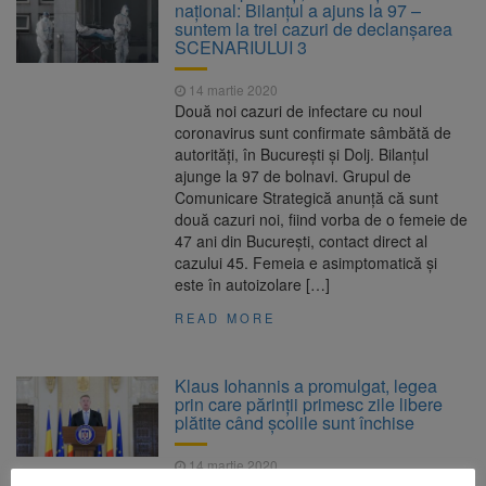
național: Bilanțul a ajuns la 97 –
suntem la trei cazuri de declanșarea
SCENARIULUI 3
14 martie 2020
Două noi cazuri de infectare cu noul
coronavirus sunt confirmate sâmbătă de
autorități, în București și Dolj. Bilanțul
ajunge la 97 de bolnavi. Grupul de
Comunicare Strategică anunță că sunt
două cazuri noi, fiind vorba de o femeie de
47 ani din București, contact direct al
cazului 45. Femeia e asimptomatică și
este în autoizolare […]
READ MORE
Klaus Iohannis a promulgat, legea
prin care părinţii primesc zile libere
plătite când şcolile sunt închise
14 martie 2020