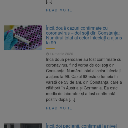
[…]
READ MORE
Încă două cazuri confirmate cu
coronavirus – doi soţi din Constanţa:
Numărul total al celor infectaţi a ajuns
la 99
14 martie 2020
Încă două persoane au fost confirmate cu
coronavirus, fiind vorba de doi soţi din
Constanţa. Numărul total al celor infectaţi
a ajuns la 99. Cazul 98 este o femeie în
vârstă de 53 de ani, din Constanţa, care a
călătorit în Austria şi Germania. Ea este
medic de laborator şi a fost confirmată
pozitiv după […]
READ MORE
Încă doi pacienți, confirmați la nivel