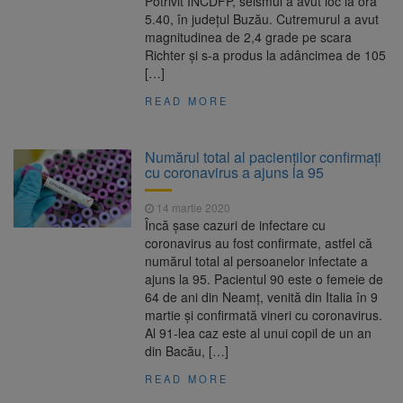
Potrivit INCDFP, seismul a avut loc la ora
5.40, în județul Buzău. Cutremurul a avut
magnitudinea de 2,4 grade pe scara
Richter și s-a produs la adâncimea de 105
[…]
READ MORE
Numărul total al pacienților confirmați
cu coronavirus a ajuns la 95
14 martie 2020
Încă şase cazuri de infectare cu
coronavirus au fost confirmate, astfel că
numărul total al persoanelor infectate a
ajuns la 95. Pacientul 90 este o femeie de
64 de ani din Neamţ, venită din Italia în 9
martie şi confirmată vineri cu coronavirus.
Al 91-lea caz este al unui copil de un an
din Bacău, […]
READ MORE