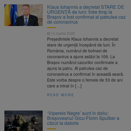
Clădirile Duplex de lângă
7 august 2026
Klaus Iohannis a decretat STARE DE
Piața Star din Brașov au fost demolate
URGENȚĂ de luni: Între timp la
Brașov a fost confirmat al patrulea caz
de coronavirus
Platforma Belvedere de pe
7 august 2026
Tâmpa intră în renovare. Contract de peste 1
14 martie 2020
milion de lei și termen de trei luni
Președintele Klaus Iohannis a decretat
stare de urgență începând de luni. În
Unul dintre cele mai mari
7 august 2026
România, numărul de bolnavi de
parcuri ale Brașovului va fi amenajat în
coronavirus a ajuns astăzi la 109. La
Bartolomeu-Avantgarden. Contractul a fost
Brașov numărul cazurilor confirmate a
semnat (FOTO)
ajuns la patru. Al patrulea caz de
Trafic blocat pe DN1E Brașov
7 august 2026
coronavirus a confirmat în această seară.
– Poiana Brașov după un accident. Două
Este vorba despre o femeie de 53 de ani
persoane primesc îngrijiri medicale
care a intrat în […]
READ MORE
‘Viperele Negre’ sunt în doliu:
Brașoveanul Gicu-Florin Spulber a
căzut la datorie