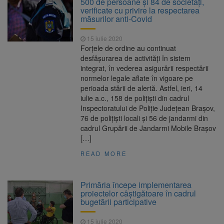
500 de persoane şi 84 de societăți,
Nivelul Dunării a început să crească
verificate cu privire la respectarea
Asociația Română pentru
8 august 2026
măsurilor anti-Covid
Iluminat cere reducerea luminii pe timpul
nopții, nu oprirea iluminatului public
15 iulie 2020
Trafic blocat pe DN1E Brașov
7 august 2026
Forţele de ordine au continuat
– Poiana Brașov după un accident. Două
desfăşurarea de activităţi în sistem
persoane primesc îngrijiri medicale
integrat, în vederea asigurării respectării
Se schimbă examenul de
8 august 2026
normelor legale aflate în vigoare pe
medic specialist. Subiecte unice în toată țara,
perioada stării de alertă. Astfel, ieri, 14
aceeași oră și același barem
iulie a.c., 158 de polițiști din cadrul
Inspectoratului de Poliție Județean Brașov,
76 de poliţişti locali și 56 de jandarmi din
cadrul Grupării de Jandarmi Mobile Brașov
[…]
READ MORE
Primăria începe implementarea
proiectelor câștigătoare în cadrul
bugetării participative
15 iulie 2020