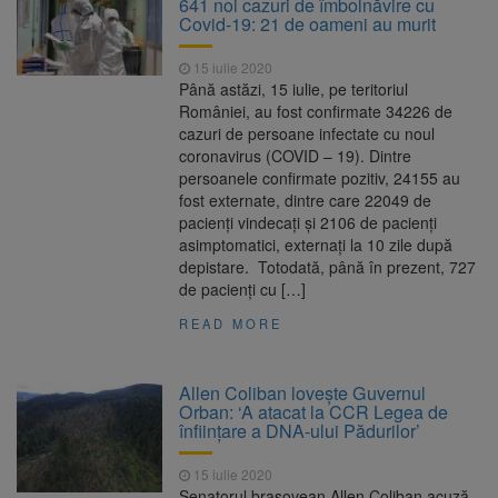
641 noi cazuri de îmbolnăvire cu
Covid-19: 21 de oameni au murit
15 iulie 2020
Până astăzi, 15 iulie, pe teritoriul
României, au fost confirmate 34226 de
cazuri de persoane infectate cu noul
coronavirus (COVID – 19). Dintre
persoanele confirmate pozitiv, 24155 au
fost externate, dintre care 22049 de
pacienți vindecați și 2106 de pacienți
asimptomatici, externați la 10 zile după
depistare. Totodată, până în prezent, 727
de pacienți cu […]
READ MORE
Allen Coliban lovește Guvernul
Orban: ‘A atacat la CCR Legea de
înființare a DNA-ului Pădurilor’
15 iulie 2020
Senatorul brașovean Allen Coliban acuză