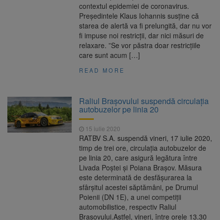
contextul epidemiei de coronavirus.
Președintele Klaus Iohannis susține că
starea de alertă va fi prelungită, dar nu vor
fi impuse noi restricții, dar nici măsuri de
relaxare. ”Se vor păstra doar restricțiile
care sunt acum […]
READ MORE
Raliul Brașovului suspendă circulația
autobuzelor pe linia 20
15 iulie 2020
RATBV S.A. suspendă vineri, 17 iulie 2020,
timp de trei ore, circulația autobuzelor de
pe linia 20, care asigură legătura între
Livada Poștei și Poiana Brașov. Măsura
este determinată de desfășurarea la
sfârșitul acestei săptămâni, pe Drumul
Poienii (DN 1E), a unei competiții
automobilistice, respectiv Raliul
Brașovului.Astfel, vineri, între orele 13.30