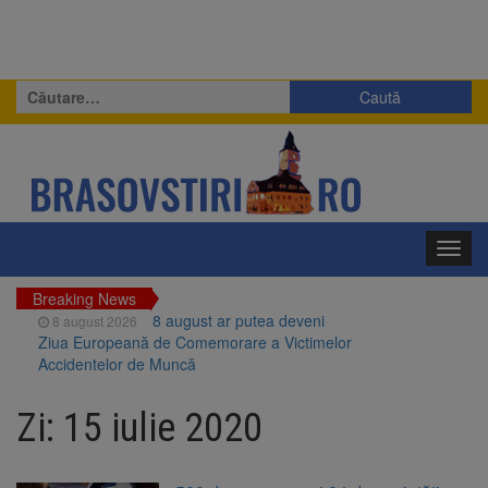
Caută
după:
Toggl
navig
Breaking News
8 august ar putea deveni
8 august 2026
Ziua Europeană de Comemorare a Victimelor
Accidentelor de Muncă
Am început demolarea
8 august 2026
fostului complex Duplex 91, de lângă Piața
Zi:
15 iulie 2020
Star
Ungaria renunță la apelul
8 august 2026
pentru reducerea consumului de energie.