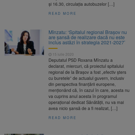
și 16.30, circulația autobuzelor […]
READ MORE
Mînzatu: ‘Spitalul regional Brașov nu
are şansă de realizare dacă nu este
inclus astăzi în strategia 2021-2027’
15 iulie 2020
Deputatul PSD Roxana Mînzatu a
declarat, miercuri, că proiectul spitalului
regional de la Braşov a fost „efectiv şters
cu buretele” de actualul guvern, inclusiv
din perspectiva finanţării europene,
menţionând că, în cazul în care, acesta nu
va cuprins anul acesta în programul
operaţional dedicat Sănătăţii, nu va mai
avea nicio şansă de a fi realizat, […]
READ MORE