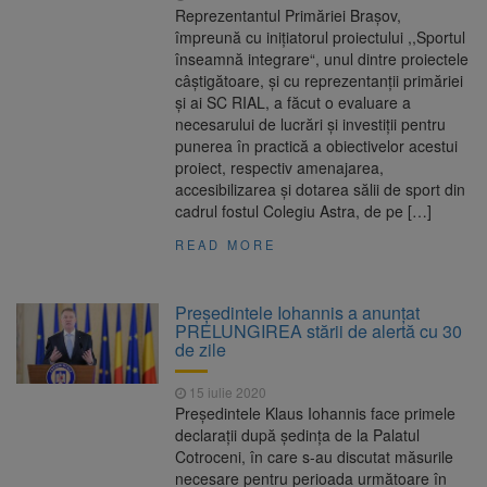
Reprezentantul Primăriei Brașov,
împreună cu inițiatorul proiectului ,,Sportul
înseamnă integrare“, unul dintre proiectele
câștigătoare, și cu reprezentanții primăriei
și ai SC RIAL, a făcut o evaluare a
necesarului de lucrări și investiții pentru
punerea în practică a obiectivelor acestui
proiect, respectiv amenajarea,
accesibilizarea și dotarea sălii de sport din
cadrul fostul Colegiu Astra, de pe […]
READ MORE
Președintele Iohannis a anunțat
PRELUNGIREA stării de alertă cu 30
de zile
15 iulie 2020
Președintele Klaus Iohannis face primele
declarații după ședința de la Palatul
Cotroceni, în care s-au discutat măsurile
necesare pentru perioada următoare în