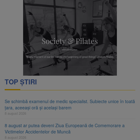
TOP ȘTIRI
Se schimbă examenul de medic specialist. Subiecte unice în toată
țara, aceeași oră și același barem
8 august 2026
8 august ar putea deveni Ziua Europeană de Comemorare a
Victimelor Accidentelor de Muncă
8 august 2026