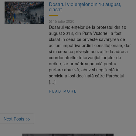
Dosarul violenţelor din 10 august,
clasat
15 iulie 2020
Dosarul violenţelor de la protestul din 10
august 2018, din Piaţa Victoriei, a fost
clasat în ceea ce priveşte săvârşirea de
acţiuni împotriva ordinii constituţionale, dar
şi în ceea ce priveşte acuzaţiile la adresa
coordonatorilor intervenţiei forţelor de
ordine, iar urmărirea penală pentru
purtare abuzivă, abuz şi neglijenţă în
serviciu a fost declinată către Parchetul
[…]
READ MORE
Next Posts >>