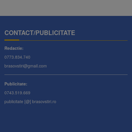
CONTACT/PUBLICITATE
Redactie:
0773.834.740
brasovstiri@gmail.com
Publicitate:
0743.519.669
publicitate [@] brasovstiri.ro