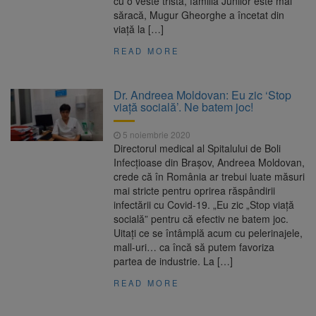
cu o veste tristă, familia Junilor este mai
săracă, Mugur Gheorghe a încetat din
viață la […]
READ MORE
Dr. Andreea Moldovan: Eu zic ‘Stop
viață socială’. Ne batem joc!
5 noiembrie 2020
Directorul medical al Spitalului de Boli
Infecțioase din Brașov, Andreea Moldovan,
crede că în România ar trebui luate măsuri
mai stricte pentru oprirea răspândirii
infectării cu Covid-19. „Eu zic „Stop viață
socială” pentru că efectiv ne batem joc.
Uitați ce se întâmplă acum cu pelerinajele,
mall-uri… ca încă să putem favoriza
partea de industrie. La […]
READ MORE