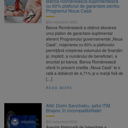
Banca Românească suplimentează
7,50%
cu 60% plafonul de garantare pentru
1 octombrie, dată importantă
7 august 2026
Programul Noua Casă
pentru șoferi și transportatori. Intră în aplicare
noul sistem de taxare rutieră
5 noiembrie 2020
7 august, Ziua Internațională
7 august 2026
Banca Românească a obţinut alocarea
a Berii. Sărbătoarea este marcată în peste
unui plafon de garantare suplimentar
200 de orașe din lume
aferent Programului guvernamental „Noua
Facturi mai mari la curent din
7 august 2026
Casă”, majorarea cu 60% a plafonului
toamnă. Unele tarife se apropie de 2 lei/kWh
permiţând creşterea volumului de finanţări
şi, implicit, a numărului de beneficiari, a
anunţat joi banca. Banca Românească
oferă în prezent credite „Noua Casă” la o
rată a dobânzii de 4,71% şi o marjă fixă de
[…]
READ MORE
ANI: Dorin Senchetru, șeful ITM
Brașov, în incompatibilitate!
5 noiembrie 2020
Agenția Națională de Integritate a