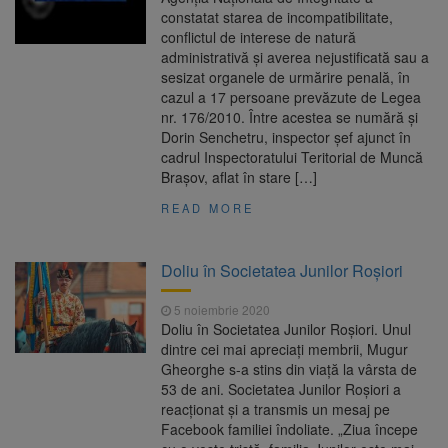
constatat starea de incompatibilitate,
conflictul de interese de natură
administrativă și averea nejustificată sau a
sesizat organele de urmărire penală, în
cazul a 17 persoane prevăzute de Legea
nr. 176/2010. Între acestea se numără și
Dorin Senchetru, inspector șef ajunct în
cadrul Inspectoratului Teritorial de Muncă
Brașov, aflat în stare […]
READ MORE
Doliu în Societatea Junilor Roșiori
5 noiembrie 2020
Doliu în Societatea Junilor Roșiori. Unul
dintre cei mai apreciați membrii, Mugur
Gheorghe s-a stins din viață la vârsta de
53 de ani. Societatea Junilor Roșiori a
reacționat și a transmis un mesaj pe
Facebook familiei îndoliate. „Ziua începe