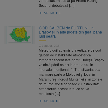
vor desfășura sub aripa Promo Racing!
Sezonul debutează […]
READ MORE
COD GALBEN de FURTUNI, în
Braşov și în alte județe din țară, până
luni seara
9 august 2021
Meteorologii au emis o avertizare de cod
galben de instabilitate atmosferică
temporar accentuată pentru județul Braşov
valabilă până astăzi la ora 23.00. În
intervalul menționat, în Transilvania, cea
mai mare parte a Moldovei și local în
Maramureș, nordul Munteniei și în zonele
de munte, vor fi perioade cu instabilitate
atmosferică accentuată, ce se va
manifesta […]
READ MORE