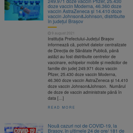
249.971 doze vaccin Pfizer, 25.430
are loc între 14 și 16 august
doze vaccin Moderna, 46.360 doze
Uniunea Europeană acordă
6 august 2026
vaccin AstraZeneca și 14.410 doze
Ucrainei încă 1,4 miliarde de euro din
vaccin Johnson&Johnson, distribuite
veniturile activelor rusești înghețate
în judeţul Braşov
Motorina a ajuns la 11,68 lei
6 august 2026
în unele benzinării
9 august 2021
Instituția Prefectului-Județul Brașov
Fuego vine la Zărnești.
6 august 2026
informează că, potrivit datelor centralizate
Recital special pe scena Festivalului „Ecoul
de Direcția de Sănătate Publică, până
Pietrei Craiului”, pe 2 octombrie
astăzi au fost distribuite centrelor de
vaccinare, echipelor mobile și medicilor de
familie din județ 249.971 doze vaccin
Pfizer, 25.430 doze vaccin Moderna,
46.360 doze vaccin AstraZeneca și 14.410
doze vaccin Johnson&Johnson. Numărul
de doze de vaccin administrate până în
data […]
READ MORE
Nouă cazuri noi de COVID-19, la
Brașov, în ultimele 24 de ore/ 181 de