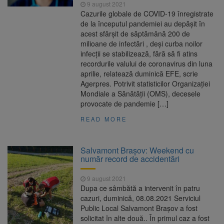
9 august 2021
Cazurile globale de COVID-19 înregistrate
de la începutul pandemiei au depăşit în
acest sfârşit de săptămână 200 de
milioane de infectări , deşi curba noilor
infecţii se stabilizează, fără să fi atins
recordurile valului de coronavirus din luna
aprilie, relatează duminică EFE, scrie
Agerpres. Potrivit statisticilor Organizaţiei
Mondiale a Sănătăţii (OMS), decesele
provocate de pandemie […]
READ MORE
Salvamont Braşov: Weekend cu
număr record de accidentări
9 august 2021
Dupa ce sâmbătă a intervenit în patru
cazuri, duminică, 08.08.2021 Serviciul
Public Local Salvamont Braşov a fost
solicitat în alte două.. În primul caz a fost