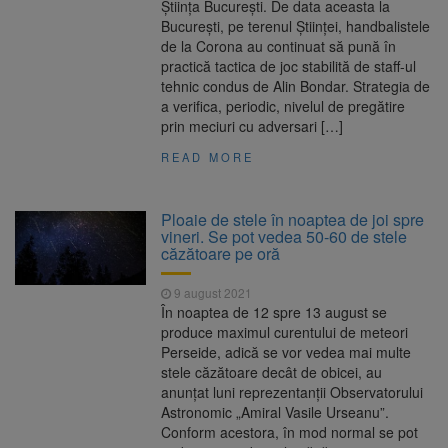
Știința București. De data aceasta la
București, pe terenul Științei, handbalistele
de la Corona au continuat să pună în
practică tactica de joc stabilită de staff-ul
tehnic condus de Alin Bondar. Strategia de
a verifica, periodic, nivelul de pregătire
prin meciuri cu adversari […]
READ MORE
Ploaie de stele în noaptea de joi spre
vineri. Se pot vedea 50-60 de stele
căzătoare pe oră
9 august 2021
În noaptea de 12 spre 13 august se
produce maximul curentului de meteori
Perseide, adică se vor vedea mai multe
stele căzătoare decât de obicei, au
anunțat luni reprezentanții Observatorului
Astronomic „Amiral Vasile Urseanu”.
Conform acestora, în mod normal se pot