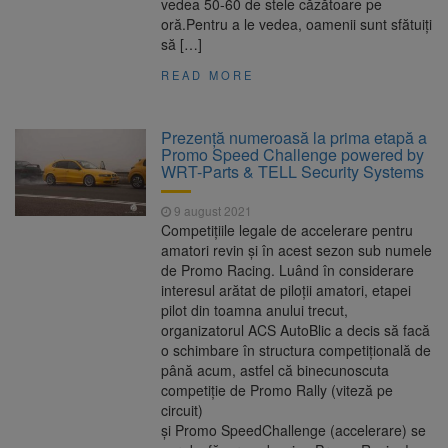
vedea 50-60 de stele căzătoare pe
oră.Pentru a le vedea, oamenii sunt sfătuiți
să […]
READ MORE
Prezență numeroasă la prima etapă a
Promo Speed Challenge powered by
WRT-Parts & TELL Security Systems
9 august 2021
Competițiile legale de accelerare pentru
amatori revin și în acest sezon sub numele
de Promo Racing. Luând în considerare
interesul arătat de piloții amatori, etapei
pilot din toamna anului trecut,
organizatorul ACS AutoBlic a decis să facă
o schimbare în structura competițională de
până acum, astfel că binecunoscuta
competiție de Promo Rally (viteză pe
circuit)
și Promo SpeedChallenge (accelerare) se