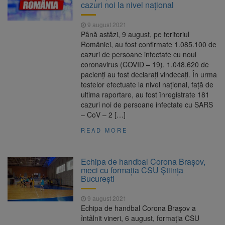
cazuri noi la nivel naţional
9 august 2021
Până astăzi, 9 august, pe teritoriul
României, au fost confirmate 1.085.100 de
cazuri de persoane infectate cu noul
coronavirus (COVID – 19). 1.048.620 de
pacienți au fost declarați vindecați. În urma
testelor efectuate la nivel național, față de
ultima raportare, au fost înregistrate 181
cazuri noi de persoane infectate cu SARS
– CoV – 2 […]
READ MORE
Echipa de handbal Corona Brașov,
meci cu formația CSU Știința
București
9 august 2021
Echipa de handbal Corona Brașov a
întâlnit vineri, 6 august, formația CSU