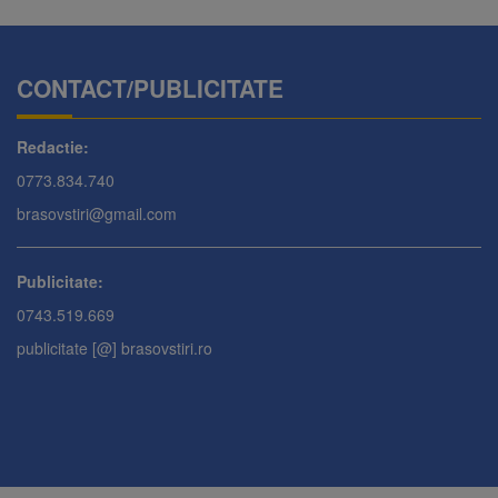
CONTACT/PUBLICITATE
Redactie:
0773.834.740
brasovstiri@gmail.com
Publicitate:
0743.519.669
publicitate [@] brasovstiri.ro