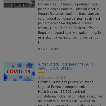
Conducerea FC Braşov a prefaţat meciul
pe care echipa noastră îl dispută vineri cu
Steaua Bucureşti. Jucătorii braşoveni vin
cu un moral bun după cel mai reuşit meci
pe care echipa l-a disputant în acest
sezon, 3-1 cu Dunărea Călăraşi. “Pele”
Buga, managerul sportiv al galben-negrilor
este sigur că va ieşi un joc fumos pentru
[…]
READ MORE
A fost votată Hotărârea nr.169, în
cadrul CJSU Braşov
20 septembrie 2021
Comitetul Județean pentru Situații de
Urgență Brașov a adoptat astăzi
Hotărârea nr. 169/2021, privind
constatarea incidenței cumulate a cazurilor
de infectare cu virusul SARS-CoV-2 în
unitățile administrativ-teritoriale din județul