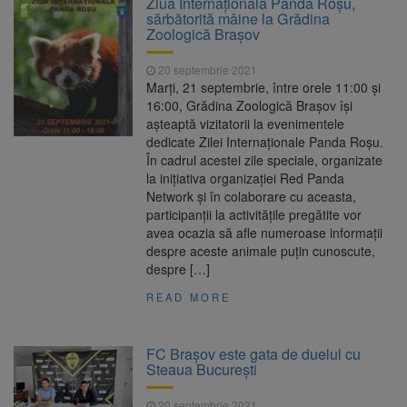
Ziua Internațională Panda Roșu,
are loc între 14 și 16 august
sărbătorită mâine la Grădina
Uniunea Europeană acordă
6 august 2026
Zoologică Brașov
Ucrainei încă 1,4 miliarde de euro din
veniturile activelor rusești înghețate
20 septembrie 2021
Motorina a ajuns la 11,68 lei
6 august 2026
Marți, 21 septembrie, între orele 11:00 și
în unele benzinării
16:00, Grădina Zoologică Brașov își
așteaptă vizitatorii la evenimentele
Fuego vine la Zărnești.
6 august 2026
dedicate Zilei Internaționale Panda Roșu.
Recital special pe scena Festivalului „Ecoul
În cadrul acestei zile speciale, organizate
Pietrei Craiului”, pe 2 octombrie
la inițiativa organizației Red Panda
Network și în colaborare cu aceasta,
participanții la activitățile pregătite vor
avea ocazia să afle numeroase informații
despre aceste animale puțin cunoscute,
despre […]
READ MORE
FC Braşov este gata de duelul cu
Steaua Bucureşti
20 septembrie 2021