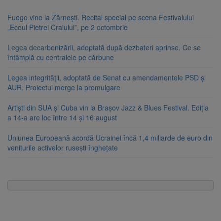
Fuego vine la Zărnești. Recital special pe scena Festivalului
„Ecoul Pietrei Craiului”, pe 2 octombrie
Legea decarbonizării, adoptată după dezbateri aprinse. Ce se
întâmplă cu centralele pe cărbune
Legea integrității, adoptată de Senat cu amendamentele PSD și
AUR. Proiectul merge la promulgare
Artiști din SUA și Cuba vin la Brașov Jazz & Blues Festival. Ediția
a 14-a are loc între 14 și 16 august
Uniunea Europeană acordă Ucrainei încă 1,4 miliarde de euro din
veniturile activelor rusești înghețate