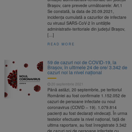
Brașov, care prevede următoarele: Art.1
Se constată, la data de 20.09.2021,
incidența cumulată a cazurilor de infectare
cu virusul SARS-CoV-2 în unitățile
administrativ-teritoriale din județul Brașov,
[…]
READ MORE
59 de cazuri noi de COVID-19, la
Brașov, în ultimele 24 de ore/ 3.342 de
cazuri noi la nivel naţional
20 septembrie 2021
Până astăzi, 20 septembrie, pe teritoriul
României au fost confirmate 1.152.052 de
cazuri de persoane infectate cu noul
coronavirus (COVID – 19). 1.079.814
pacienți au fost declarați vindecați. În urma
testelor efectuate la nivel național, față de
ultima raportare, au fost înregistrate 3.342
de cazuri noi de persoane infectate cu