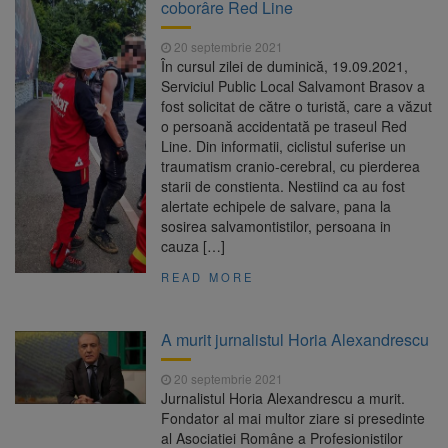
coborâre Red Line
20 septembrie 2021
În cursul zilei de duminică, 19.09.2021,
Serviciul Public Local Salvamont Brasov a
fost solicitat de către o turistă, care a văzut
o persoană accidentată pe traseul Red
Line. Din informatii, ciclistul suferise un
traumatism cranio-cerebral, cu pierderea
starii de constienta. Nestiind ca au fost
alertate echipele de salvare, pana la
sosirea salvamontistilor, persoana in
cauza […]
READ MORE
A murit jurnalistul Horia Alexandrescu
20 septembrie 2021
Jurnalistul Horia Alexandrescu a murit.
Fondator al mai multor ziare si presedinte
al Asociatiei Române a Profesionistilor