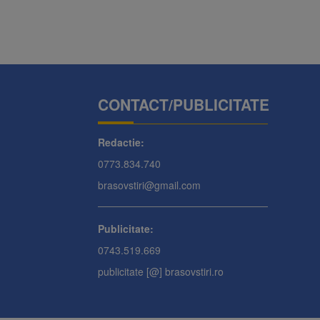
CONTACT/PUBLICITATE
Redactie:
0773.834.740
brasovstiri@gmail.com
Publicitate:
0743.519.669
publicitate [@] brasovstiri.ro