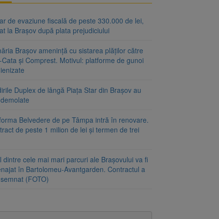
r de evaziune fiscală de peste 330.000 de lei,
at la Brașov după plata prejudiciului
ăria Brașov amenință cu sistarea plăților către
-Cata și Comprest. Motivul: platforme de gunoi
ienizate
irile Duplex de lângă Piața Star din Brașov au
t demolate
tforma Belvedere de pe Tâmpa intră în renovare.
ract de peste 1 milion de lei și termen de trei
 dintre cele mai mari parcuri ale Brașovului va fi
najat în Bartolomeu-Avantgarden. Contractul a
t semnat (FOTO)