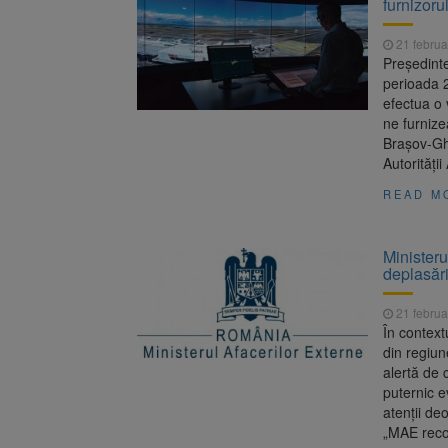
furnizoru
Aplicarea
7 august 2026
21 februa
Dosar de 
7 august 2026
Președinte
perioada 2
efectua o 
ne furnize
Braşov-Ghi
Autorităţi
READ M
Ministeru
deplasări
21 februa
În context
din regiun
alertă de 
puternic e
atenții de
„MAE reco