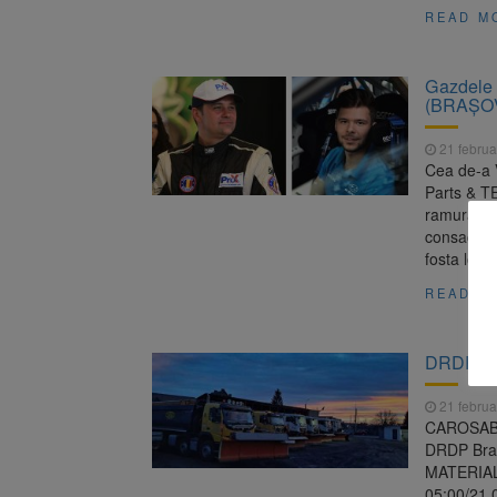
READ M
Gazdele 
(BRAȘO
21 februa
Cea de-a 
Parts & TE
ramura Pro
consacrat
fosta loca
READ M
DRDP Bra
21 februa
CAROSABIL
DRDP Braș
MATERIAL 
05:00/21.0