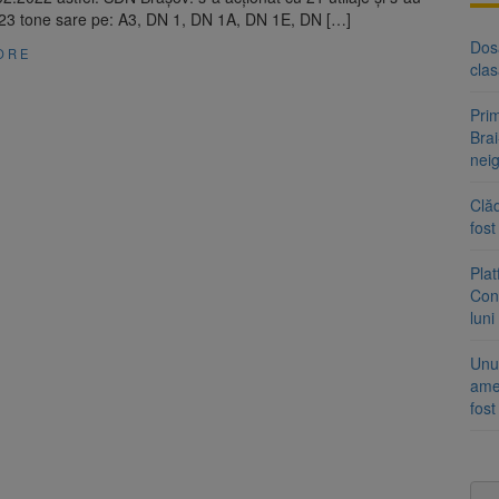
 23 tone sare pe: A3, DN 1, DN 1A, DN 1E, DN […]
Dosa
ORE
clas
Prim
Brai
neig
Clăd
fos
Pla
Cont
luni
Unul
ame
fos