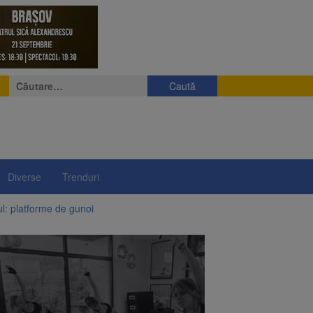
Caută
după:
Diverse
Trenduri
ul: platforme de gunoi
 lei și termen de trei
vantgarden. Contractul a