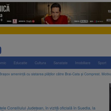
omic
Educatie
Cultura
Sanatate
Imobiliare
Sport
Brașov amenință cu sistarea plăților către Brai-Cata și Comprest. Motiv
 Duplex de lângă Piața Star din Brașov au fost demolate
 Belvedere de pe Tâmpa intră în renovare. Contract de peste 1 milion de
re cele mai mari parcuri ale Brașovului va fi amenajat în Bartolomeu-A
ele Consiliului Județean, în vizită oficială în Suedia, la