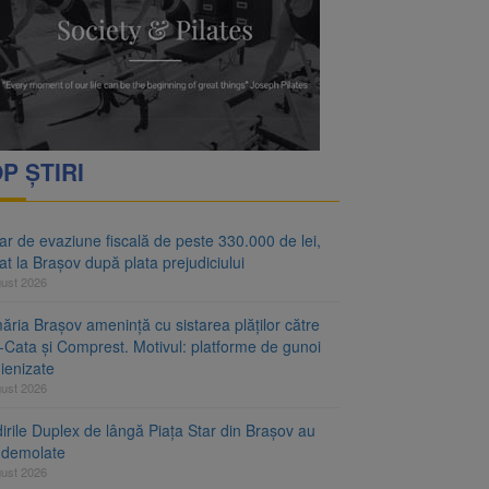
ejudiciului
P ȘTIRI
r de evaziune fiscală de peste 330.000 de lei,
at la Brașov după plata prejudiciului
gust 2026
ăria Brașov amenință cu sistarea plăților către
-Cata și Comprest. Motivul: platforme de gunoi
ienizate
gust 2026
irile Duplex de lângă Piața Star din Brașov au
t demolate
gust 2026