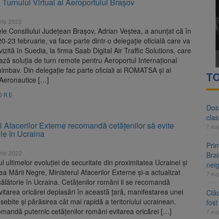
l Turnului Virtual al Aeroportului Brașov
 tarifelor pentru rovinietă și TollRo va începe la 1 octombrie 2026
rie 2022
evaziune fiscală de peste 330.000 de lei, clasat la Brașov după plata pr
le Consiliului Județean Brașov, Adrian Veștea, a anunțat că în
0-23 februarie, va face parte dintr-o delegaţie oficială care va
vizită în Suedia, la firma Saab Digital Air Traffic Solutions, care
ază soluţia de turn remote pentru Aeroportul Internaţional
mbav. Din delegaţie fac parte oficiali ai ROMATSA şi ai
TO
i Aeronautice […]
ORE
Dosa
clas
l Afacerilor Externe recomandă cetăţenilor să evite
7 au
le în Ucraina
Prim
rie 2022
Brai
ul ultimelor evoluției de securitate din proximitatea Ucrainei şi
neig
ea Mării Negre, Ministerul Afacerilor Externe și-a actualizat
7 au
călătorie în Ucraina. Cetățenilor români li se recomandă
vitarea oricărei deplasări în această țară, manifestarea unei
Clăd
osebite și părăsirea cât mai rapidă a teritoriului ucrainean.
fos
mandă puternic cetăţenilor români evitarea oricărei […]
7 au