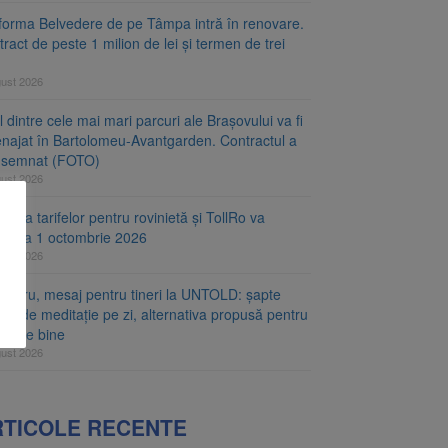
tforma Belvedere de pe Tâmpa intră în renovare.
ract de peste 1 milion de lei și termen de trei
gust 2026
 dintre cele mai mari parcuri ale Brașovului va fi
najat în Bartolomeu-Avantgarden. Contractul a
t semnat (FOTO)
gust 2026
carea tarifelor pentru rovinietă și TollRo va
epe la 1 octombrie 2026
gust 2026
hguru, mesaj pentru tineri la UNTOLD: șapte
te de meditație pe zi, alternativa propusă pentru
rea de bine
gust 2026
RTICOLE RECENTE