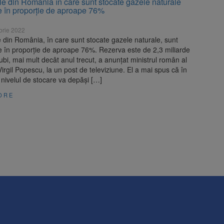
le din România în care sunt stocate gazele naturale
e în proporție de aproape 76%
brie 2022
 din România, în care sunt stocate gazele naturale, sunt
e în proporție de aproape 76%. Rezerva este de 2,3 miliarde
ubi, mai mult decât anul trecut, a anunțat ministrul român al
Virgil Popescu, la un post de televiziune. El a mai spus că în
nivelul de stocare va depăși […]
ORE