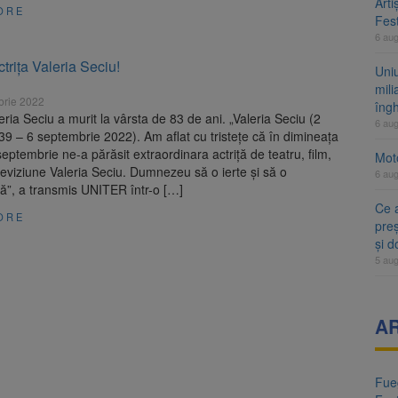
Arti
ORE
Fest
6 au
ctrița Valeria Seciu!
Uni
mili
brie 2022
îng
leria Seciu a murit la vârsta de 83 de ani. „Valeria Seciu (2
6 au
9 – 6 septembrie 2022). Am aflat cu tristeţe că în dimineaţa
 septembrie ne-a părăsit extraordinara actriţă de teatru, film,
Moto
eleviziune Valeria Seciu. Dumnezeu să o ierte şi să o
6 au
ă”, a transmis UNITER într-o […]
Ce 
ORE
preș
și 
5 au
A
Fueg