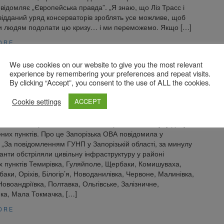
відомляє „Європейська правда”. „Я знаю, що Ліз Трасс і
ідданий уряд консерваторів зроблять усе можливе, щоб
и людям подолати цю кризу… і ми переможемо. Якщо […]
ORE
We use cookies on our website to give you the most relevant
experience by remembering your preferences and repeat visits.
упанти обстріляли 18 населених пунктів у
By clicking “Accept”, you consent to the use of ALL the cookies.
кій області
к обстрілів зруйнована цивільна інфраструктура
Cookie settings
ACCEPT
brie 2022
ькій області російські військові обстріляли за минулу добу
них пунктів. Про це Запорізька ОВА повідомила у
 „За повідомленням ГУНП у Запорізькій області, за минулу
анти обстріляли цивільну інфраструктуру у районі
 пунктів Темирівка, Гуляйполе, Щербаки, Комишуваха,
аки, Оріхів, Білогір’я, Новоданилівка, Червоне, Малинівка,
Новоандріївка, Полтавка, Ольгівське, Залізничне,
ка, Мала Токмачка, […]
ORE