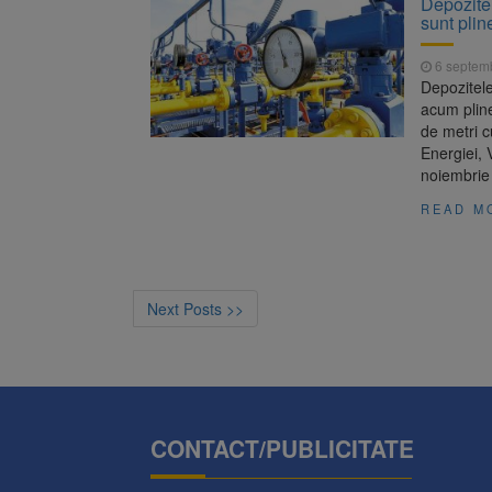
Depozite
sunt plin
6 septem
Depozitele
acum plin
de metri c
Energiei, 
noiembrie 
READ M
Next Posts >>
CONTACT/PUBLICITATE