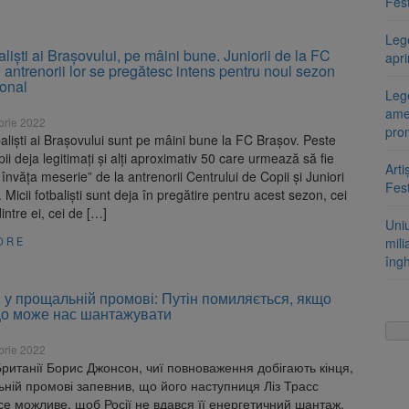
Fest
Leg
balişti ai Braşovului, pe mâini bune. Juniorii de la FC
apr
 antrenorii lor se pregătesc intens pentru noul sezon
ional
Lege
ame
brie 2022
pro
otbalişti ai Braşovului sunt pe mâini bune la FC Braşov. Peste
ii deja legitimaţi şi alţi aproximativ 50 care urmează să fie
Arti
 învăţa meserie” de la antrenorii Centrului de Copii şi Juniori
Fest
. Micii fotbalişti sunt deja în pregătire pentru acest sezon, cei
intre ei, cei de […]
Uni
ORE
mili
îng
у прощальній промові: Путін помиляється, якщо
що може нас шантажувати
brie 2022
ританії Борис Джонсон, чиї повноваження добігають кінця,
ній промові запевнив, що його наступниця Ліз Трасс
се можливе, щоб Росії не вдався її енергетичний шантаж.