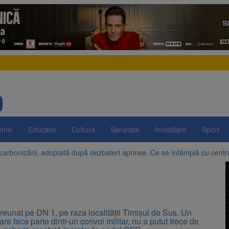
omic
Educatie
Cultura
Sanatate
Imobiliare
Sport
arbonizării, adoptată după dezbateri aprinse. Ce se întâmplă cu centr
egrității, adoptată de Senat cu amendamentele PSD și AUR. Proiectul
n SUA și Cuba vin la Brașov Jazz & Blues Festival. Ediția a 14-a are loc 
uropeană acordă Ucrainei încă 1,4 miliarde de euro din veniturile activ
a ajuns la 11,68 lei în unele benzinării
e la Zărnești. Recital special pe scena Festivalului „Ecoul Pietrei Craiu
greunat pe DN 1, pe raza localității Timișul de Sus. Un
re face parte dintr-un convoi militar, nu a putut trece de