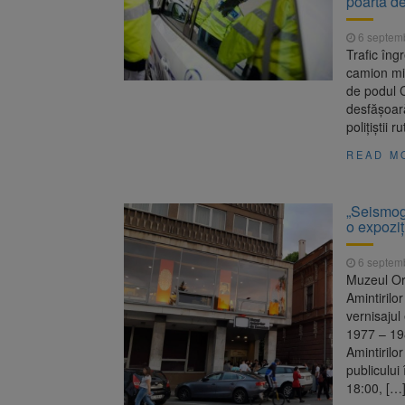
poarta d
6 septem
Trafic îng
camion mil
de podul C
desfășoară
polițiștii r
READ M
„Seismogr
o expozi
6 septem
Muzeul Or
Amintirilo
vernisajul
1977 – 198
Amintirilo
publicului
18:00, […