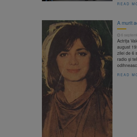
READ M
A murit a
6 septem
Actriţa Va
august 193
zilei de 6
radio şi t
odihneasc
READ M