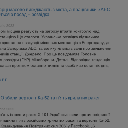
рці масово виїжджають з міста, а працівники ЗАЕС
ться з посад – розвідка
brie 2022
ом місцеві реагують на загрозу втрати контролю над
танцією.Що сталося. Українська розвідка відзначила
 зростання евакуації місцевих мешканців з Енергодару, де
на Запорізька АЕС, та велику кількість заяв про звільнення
вників станції. Джерело. Про це повідомляє Головне
я розвідки (ГУР) Міноборони. Деталі. Відповідна тенденція
ається протягом останніх тижнів та особливо останніх днів,
ORE
 збили вертоліт Ка-52 та п’ять крилатих ракет
brie 2022
’ять із шести ракет Х-101.Українські сили протиповітряної
нищили п’ять російських крилатих ракет та вертоліт Ка-52,
 Командування Повітряних сил ЗСУ у Facebook. „6