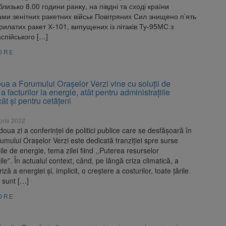
близько 8.00 години ранку, на півдні та сході країни
ами зенітних ракетних військ Повітряних Сил знищено п’ять
крилатих ракет Х-101, випущених із літаків Ту-95МС з
спійського […]
ORE
ua a Forumului Orașelor Verzi vine cu soluții de
a facturilor la energie, atât pentru administrațiile
cât și pentru cetățeni
brie 2022
oua zi a conferinței de politici publice care se desfășoară în
umului Orașelor Verzi este dedicată tranziției spre surse
le de energie, tema zilei fiind ,,Puterea resurselor
le”. În actualul context, când, pe lângă criza climatică, a
iză a energiei și, implicit, o creștere a costurilor, toate țările
 sunt […]
ORE