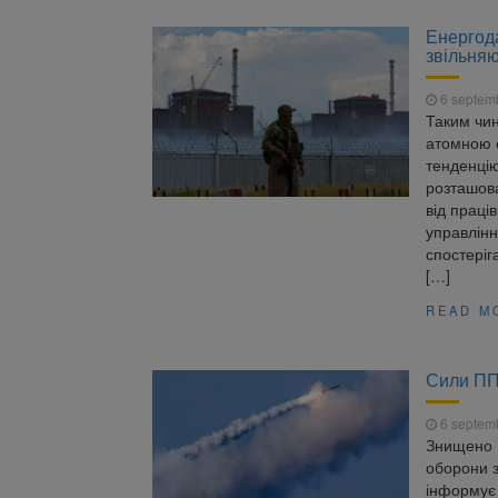
Енергода
звільняю
6 septem
Таким чин
атомною с
тенденцію
розташова
від праці
управлінн
спостеріг
[…]
READ M
Сили ППО
6 septem
Знищено п
оборони з
інформує