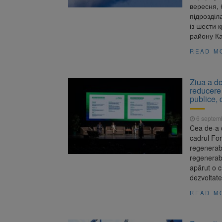
вересня, 
підрозділ
із шести 
району Ка
READ M
Ziua a do
reducere 
publice, 
6 septem
Cea de-a d
cadrul For
regenerabi
regenerabi
apărut o cr
dezvoltate
READ M