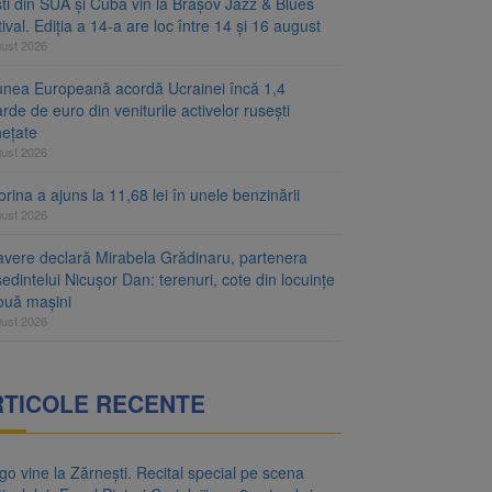
ști din SUA și Cuba vin la Brașov Jazz & Blues
ival. Ediția a 14-a are loc între 14 și 16 august
gust 2026
unea Europeană acordă Ucrainei încă 1,4
arde de euro din veniturile activelor rusești
hețate
gust 2026
rina a ajuns la 11,68 lei în unele benzinării
gust 2026
avere declară Mirabela Grădinaru, partenera
edintelui Nicușor Dan: terenuri, cote din locuințe
două mașini
gust 2026
RTICOLE RECENTE
o vine la Zărnești. Recital special pe scena