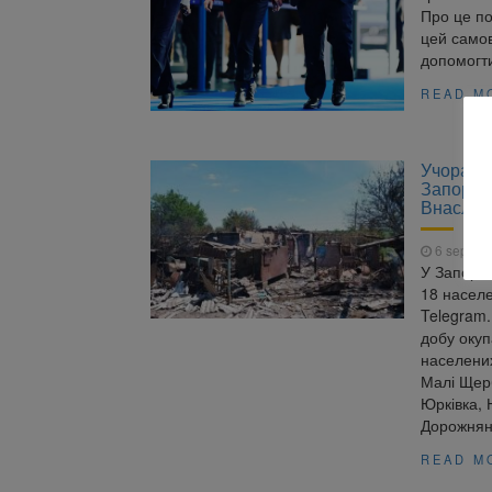
Про це по
цей самов
допомогт
READ M
Учора ок
Запорізь
Внаслідо
6 septem
У Запоріз
18 населе
Telegram.
добу окуп
населених
Малі Щерб
Юрківка, 
Дорожнян
READ M