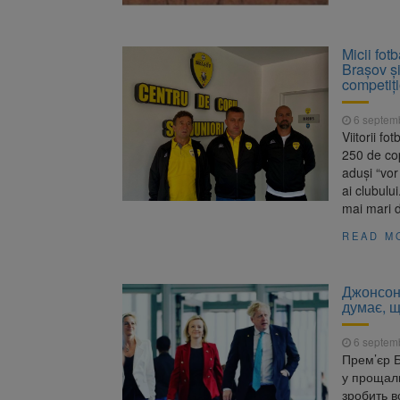
Micii fot
Braşov şi
competiţ
6 septem
Viitorii f
250 de cop
aduşi “vor
ai clubului
mai mari d
READ M
Джонсон 
думає, 
6 septem
Прем’єр Б
у прощаль
зробить в