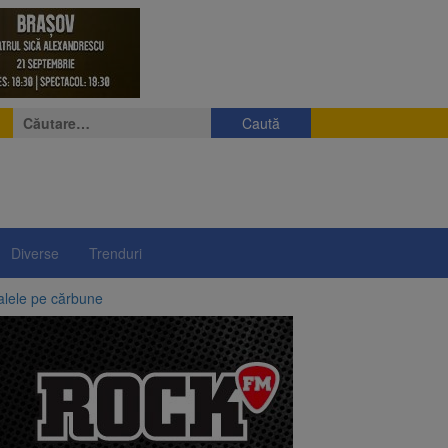
Caută
după:
Diverse
Trenduri
alele pe cărbune
 merge la promulgare
între 14 și 16 august
elor rusești înghețate
lui”, pe 2 octombrie