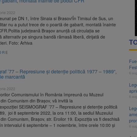
e gabarit, montată înainte de podul CFR
brie 2022
reunat pe DN 1, între Sinaia si Brasov!În Timisul de Sus, un
itar nu a putut trece de o poartă de gabarit, montată înainte
FR.Politia județeană Brașov anunță că circulația se
 alternativ pe singura bandă rămasă liberă, dirijată de
TO
utieri. Foto: Arhiva
ORE
Fueg
Fest
af ’77 – Represiune și detenție politică 1977 – 1989”,
6 au
ţie marcantă
Leg
brie 2022
apr
orilor Comunismului în România împreună cu Muzeul
6 au
r din Comunism din Brașov, vă invită la
 expoziției SEISMOGRAF ’77 – Represiune și detenție politică
Lege
9, joi 8 septembrie 2022, la ora 11:00, la sediul Muzeului
ame
r din Comunism, Brașov, str. Eroilor 19. Expoziția va fi deschisă
pro
 în intervalul 6 septembrie – 1 noiembrie, între orele 10:00 și
6 au
]