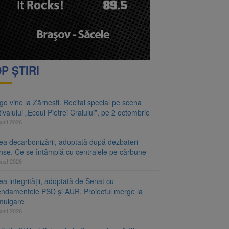
P ȘTIRI
o vine la Zărnești. Recital special pe scena
ivalului „Ecoul Pietrei Craiului”, pe 2 octombrie
gust 2026
ea decarbonizării, adoptată după dezbateri
inse. Ce se întâmplă cu centralele pe cărbune
gust 2026
a integrității, adoptată de Senat cu
ndamentele PSD și AUR. Proiectul merge la
mulgare
gust 2026