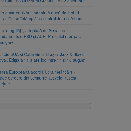
ivalului „Ecoul Pietrei Craiului”, pe 2 octombrie
ea decarbonizării, adoptată după dezbateri
inse. Ce se întâmplă cu centralele pe cărbune
a integrității, adoptată de Senat cu
ndamentele PSD și AUR. Proiectul merge la
mulgare
ști din SUA și Cuba vin la Brașov Jazz & Blues
ival. Ediția a 14-a are loc între 14 și 16 august
unea Europeană acordă Ucrainei încă 1,4
arde de euro din veniturile activelor rusești
hețate