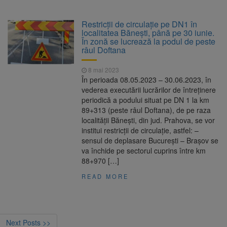
Restricții de circulație pe DN1 în
localitatea Bănești, până pe 30 iunie.
În zonă se lucrează la podul de peste
râul Doftana
8 mai 2023
În perioada 08.05.2023 – 30.06.2023, în
vederea executării lucrărilor de întreținere
periodică a podului situat pe DN 1 la km
89+313 (peste râul Doftana), de pe raza
localității Bănești, din jud. Prahova, se vor
institui restricții de circulație, astfel: –
sensul de deplasare București – Brașov se
va închide pe sectorul cuprins între km
88+970 […]
READ MORE
Next Posts >>