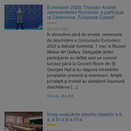
Eurovision 2023: Theodor Andrei,
reprezentantul României, a participat
la Ceremonia „Turquoise Carpet”
8 mai 2023
În atmosfera plină de emoţie, ceremonia
de deschidere a Concursului Eurovision
2023 a debutat duminică, 7 mai, la Muzeul
Walker Art Gallery. Delegațiile țărilor
participante au defilat apoi pe covorul
turcoaz până la Concert Room din St
Georges Hall și au răspuns întrebărilor
jurnaliștilor prezenți la eveniment. Artiștii,
jurnaliștii și invitaţii au sărbătorit împreună
deschiderea […]
READ MORE
Încep evaluările elevilor claselor a II-
a, a IV-a și a VI-a
8 mai 2023