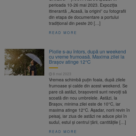
perioada 10-26 mai 2023. Expoziția
itinerantă ,,Acasă, la origini” cu fotografii
din etapa de documentare a portului
tradițional din peste 20 […]
READ MORE
Ploile s-au întors, după un weekend
cu vreme frumoasă. Maxima zilei la
Brașov atinge 12°C
8 mai 2023
Vremea schimbă puțin foaia, după zilele
frumoase și calde din acest weekend. Se
pare că astăzi, brașovenii sunt nevoiți să
scoată din nou umbrelele. Astăzi, la
Brașov, minima zilei este de 10°C, iar
maxima atinge 12°C. Așadar, norii revin în
peisaj, iar ziua de astăzi ne aduce ploi în
sudul, estul și centrul țării, cantitățile […]
READ MORE