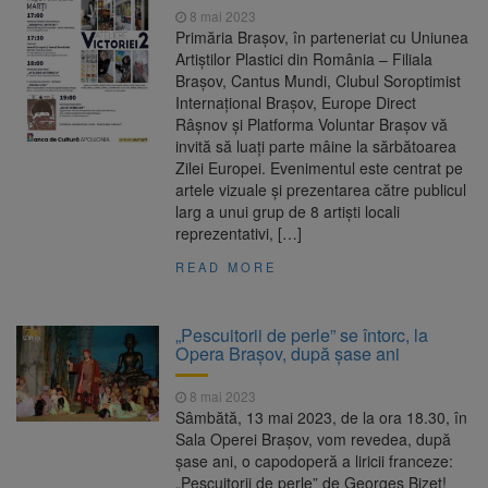
8 mai 2023
Primăria Brașov, în parteneriat cu Uniunea
Artiștilor Plastici din România – Filiala
Brașov, Cantus Mundi, Clubul Soroptimist
Internațional Brașov, Europe Direct
Râșnov și Platforma Voluntar Brașov vă
invită să luați parte mâine la sărbătoarea
Zilei Europei. Evenimentul este centrat pe
artele vizuale și prezentarea către publicul
larg a unui grup de 8 artiști locali
reprezentativi, […]
READ MORE
„Pescuitorii de perle” se întorc, la
Opera Brașov, după șase ani
8 mai 2023
Sâmbătă, 13 mai 2023, de la ora 18.30, în
Sala Operei Brașov, vom revedea, după
șase ani, o capodoperă a liricii franceze:
„Pescuitorii de perle” de Georges Bizet!