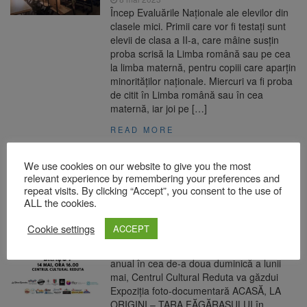
Încep Evaluările Naţionale ale elevilor din
clasele mici. Primii care vor fi testaţi sunt
elevii de clasa a II-a, care mâine susţin
proba scrisă la Limba română sau pe cea
la limba maternă, pentru copiii care aparţin
minorităţilor naţionale. Miercuri va fi proba
de citit în Limba română sau în cea
maternă, iar joi pe […]
READ MORE
We use cookies on our website to give you the most
Expoziția itinerantă „Acasă, la origini
relevant experience by remembering your preferences and
– Țara Făgărașului” sosește la Centrul
repeat visits. By clicking “Accept”, you consent to the use of
Cultural Reduta
ALL the cookies.
8 mai 2023
Cookie settings
ACCEPT
Cu ocazia Zilei Naționale a Portului
Tradițional din România – sărbătorită
anual în cea de-a doua duminică a lunii
mai, Centrul Cultural Reduta va găzdui
Expoziția foto-documentară ACASĂ, LA
ORIGINI – ȚARA FĂGĂRAȘULUI în