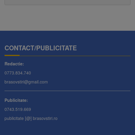
CONTACT/PUBLICITATE
Redactie:
0773.834.740
brasovstiri@gmail.com
Publicitate:
0743.519.669
publicitate [@] brasovstiri.ro