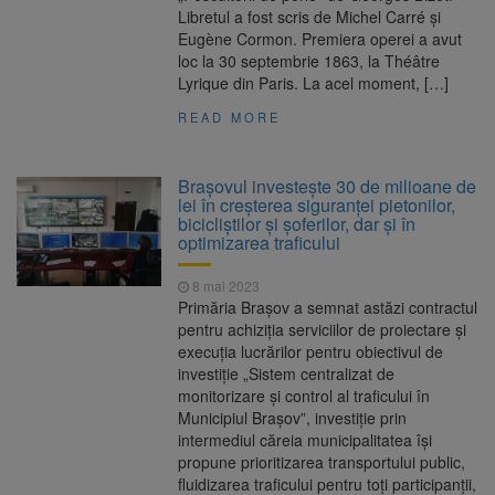
Libretul a fost scris de Michel Carré și
Eugène Cormon. Premiera operei a avut
loc la 30 septembrie 1863, la Théâtre
Lyrique din Paris. La acel moment, […]
READ MORE
Brașovul investește 30 de milioane de
lei în creșterea siguranței pietonilor,
bicicliștilor și șoferilor, dar și în
optimizarea traficului
8 mai 2023
Primăria Brașov a semnat astăzi contractul
pentru achiziția serviciilor de proiectare și
execuția lucrărilor pentru obiectivul de
investiție „Sistem centralizat de
monitorizare și control al traficului în
Municipiul Braşov”, investiție prin
intermediul căreia municipalitatea își
propune prioritizarea transportului public,
fluidizarea traficului pentru toți participanții,