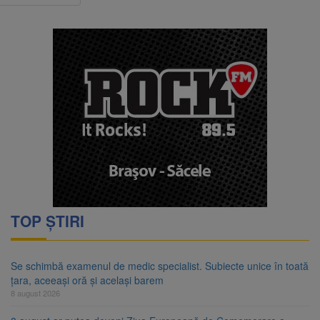
TOP ȘTIRI
Se schimbă examenul de medic specialist. Subiecte unice în toată
țara, aceeași oră și același barem
8 august 2026