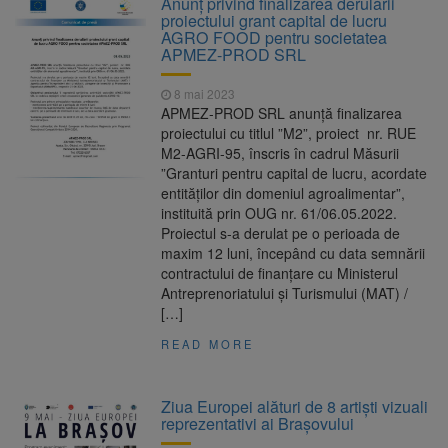
Anunț privind finalizarea derulării
Nivelul Dunării a început să crească
proiectului grant capital de lucru
Asociația Română pentru
8 august 2026
AGRO FOOD pentru societatea
Iluminat cere reducerea luminii pe timpul
APMEZ-PROD SRL
nopții, nu oprirea iluminatului public
Trafic blocat pe DN1E Brașov
7 august 2026
8 mai 2023
– Poiana Brașov după un accident. Două
APMEZ-PROD SRL anunță finalizarea
persoane primesc îngrijiri medicale
proiectului cu titlul ”M2”, proiect nr. RUE
Se schimbă examenul de
8 august 2026
M2-AGRI-95, înscris în cadrul Măsurii
medic specialist. Subiecte unice în toată țara,
”Granturi pentru capital de lucru, acordate
aceeași oră și același barem
entităților din domeniul agroalimentar”,
instituită prin OUG nr. 61/06.05.2022.
Proiectul s-a derulat pe o perioada de
maxim 12 luni, începând cu data semnării
contractului de finanțare cu Ministerul
Antreprenoriatului și Turismului (MAT) /
[…]
READ MORE
Ziua Europei alături de 8 artiști vizuali
reprezentativi ai Brașovului