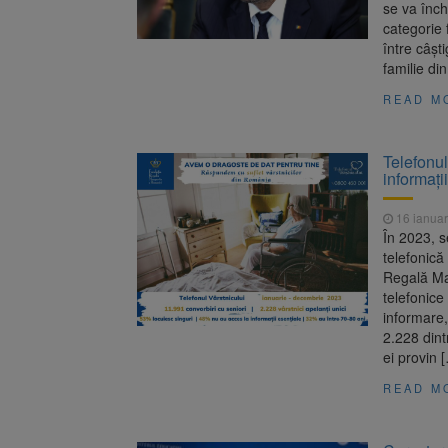
se va înch
categorie 
între câşt
familie di
READ M
Telefonul
informații
16 ianuar
În 2023, se
telefonică
Regală Mar
telefonice
informare,
2.228 dint
ei provin 
READ M