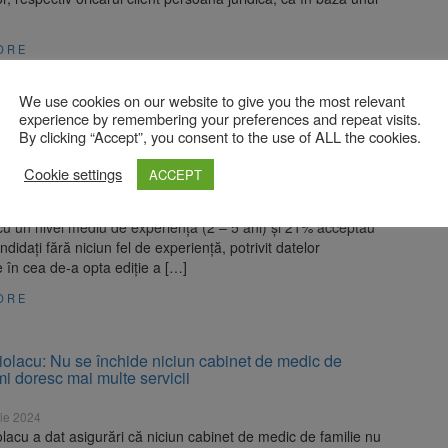
ORE
We use cookies on our website to give you the most relevant
joburi postate în 2023 au căutat candidați entry-level
experience by remembering your preferences and repeat visits.
ri)
By clicking “Accept”, you consent to the use of ALL the cookies.
ie 2024
Cookie settings
ACCEPT
re joburile postate anul trecut au vizat candidații entry-level,
pe cei care au între 0 și 2 ani de experiență. 28,4% au căutat
cu un nivel mediu de experiență (2 – 5 ani) și 21% acceptau
ndidați fără niciun fel de experiență, potrivit datelor
 în cea de-a opta ediție a […]
ORE
iolacu: Nu se închide niciun cabinet de medic de
Îmi doresc mai multe servicii
ie 2024
lacu a dat asigurări că niciun cabinet de medic de familie nu