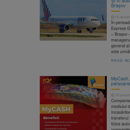
Şi în ace
Braşov
16 ianuar
În perioa
Express G
– Braşov –
managerul 
general al
este următ
READ M
MyCash, 
persoane
16 ianuar
Compania 
mediului d
încasărilo
transferul
fizice auto
companiilo