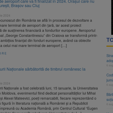
de aeroport care va fi finalizat în 2024. Orașul care nu
rte analizează dosarul lui Călin Georgescu și Horațiu Potra. Judecători
rești, Brașov sau Cluj
 națională pentru biodiversitate 2026-2030, adoptată de Senat. Proiect
ie 2024
ecunoscut din România se află în procesul de dezvoltare a
mare terminal de aeroport din țară, iar acest proiect
ă de susținerea financiară a fondurilor europene. Aeroportul
nal „George Constantinescu” din Craiova se transformă printr-
TO
 ambițios finanțat din fonduri europene, având ca obiectiv
a celui mai mare terminal de aeroport […]
ORE
Stra
ado
6 au
urii Naționale sărbătorită de timbrul românesc la
Cod 
jumă
ie 2024
6 au
rii Naționale a fost celebrată luni, 15 ianuarie, la Universitatea
n Moldova, evenimentul fiind dedicat personalităților lui Mihai
Bărb
i Alexei Mateevici, poeți remarcabili, fiecare reprezentând o
soți
 figură în literatura națională a României și a Republicii
6 au
Împreună cu Academia Română, prin Centrul Cultural “Eugen