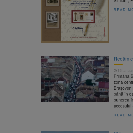
Simion”, 
READ M
Redăm cen
16 ianuar
Primăria B
zona centr
Brașovenii
până în da
punerea în
accesului 
READ M