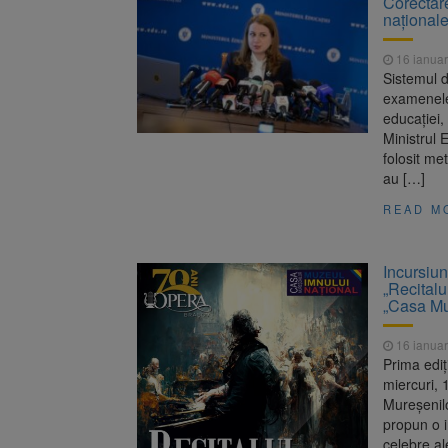
Corectare
naționale
16 ianuar
Sistemul d
examenele 
educaţiei, 
Ministrul 
folosit me
au […]
READ M
Incursiun
„Recitalu
„Casa Mu
16 ianuar
Prima ediț
miercuri, 
Mureșenilo
propun o i
celebre al