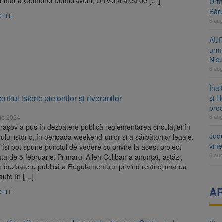
Primăria Comunei Dumbrăveni, Universitatea de […]
Urme
Băr
ORE
6 au
AUR
urmă
Nic
6 au
Înal
trul istoric pietonilor și riveranilor
și H
pro
6 au
ie 2024
rașov a pus în dezbatere publică reglementarea circulației în
Jud
ului istoric, în perioada weekend-urilor și a sărbătorilor legale.
vine
 își pot spune punctul de vedere cu privire la acest proiect
6 au
ta de 5 februarie. Primarul Allen Coliban a anunțat, astăzi,
 dezbatere publică a Regulamentului privind restricționarea
auto în […]
A
ORE