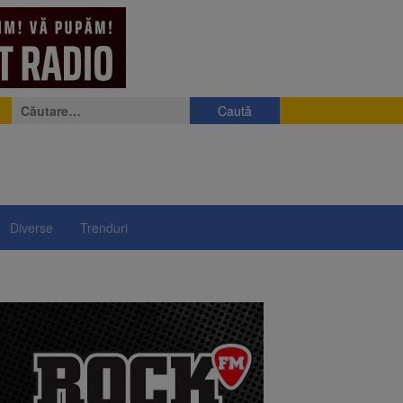
Caută
după:
Diverse
Trenduri
e
eniș
președintelui Nicușor