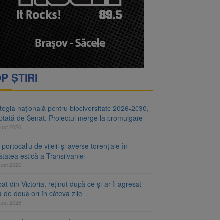
i decid dacă începe
ul merge la promulgare
P ȘTIRI
tegia națională pentru biodiversitate 2026-2030,
ptată de Senat. Proiectul merge la promulgare
gust 2026
portocaliu de vijelii și averse torențiale în
tatea estică a Transilvaniei
gust 2026
at din Victoria, reținut după ce și-ar fi agresat
a de două ori în câteva zile
gust 2026