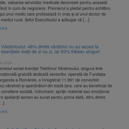
ide, valoarea serviciilor medicale decontate pentru această
fiind în curs de negociere. Premierul a pledat pentru echilibru
igul unui medic care profesează în oraş şi al unui doctor de
n mediul rural. Șeful Executivului a adăugat că […]
ORE
 Vârstnicului: 48% dintre vârstnici nu au acces la
 esențiale vieții de zi cu zi, iar 53% trăiesc singuri
ie 2024
rviciul social licențiat Telefonul Vârstnicului, singura linie
 națională gratuită dedicată seniorilor, operată de Fundația
gareta a României, a înregistrat 11.991 de convorbiri
 cu vârstnici și aparținători din toată țara, care au beneficiat de
 consiliere socială, îndrumare, sprijin material sau emoțional.
re apelanții seniori au sunat pentru prima dată, 46% dintre
[…]
ORE