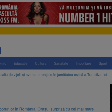
omic
Educatie
Cultura
Sanatate
Imobiliare
Sport
aliu de vijelii și averse torențiale în jumătatea estică a Transilvaniei
 Victoria, reținut după ce și-ar fi agresat soția de două ori în câteva zil
elajului i-au condus pe polițiști la cioate. Bărbat prins în pădure la Orm
sat platforma suspeND.ro pentru urmărirea inițiativei de suspendare a 
zborurilor în România: Orașul surpriză cu cel mai mare