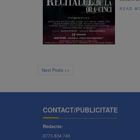
READ M
Next Posts >>
CONTACT/PUBLICITATE
Redactie:
0773.834.740