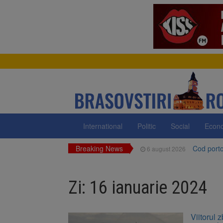
International
Politic
Social
Econ
Breaking News
Cod portoc
6 august 2026
Bărbat din
6 august 2026
Zi:
16 ianuarie 2024
Urmele at
6 august 2026
AUR a lan
6 august 2026
Viitorul 
Dan