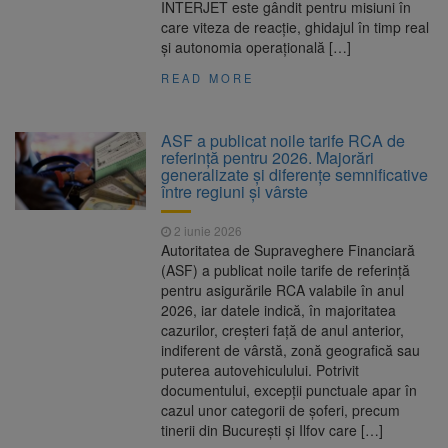
INTERJET este gândit pentru misiuni în
care viteza de reacție, ghidajul în timp real
și autonomia operațională […]
READ MORE
ASF a publicat noile tarife RCA de
referință pentru 2026. Majorări
generalizate și diferențe semnificative
între regiuni și vârste
2 iunie 2026
Autoritatea de Supraveghere Financiară
(ASF) a publicat noile tarife de referință
pentru asigurările RCA valabile în anul
2026, iar datele indică, în majoritatea
cazurilor, creșteri față de anul anterior,
indiferent de vârstă, zonă geografică sau
puterea autovehiculului. Potrivit
documentului, excepții punctuale apar în
cazul unor categorii de șoferi, precum
tinerii din București și Ilfov care […]