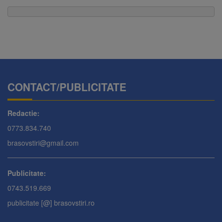
CONTACT/PUBLICITATE
Redactie:
0773.834.740
brasovstiri@gmail.com
Publicitate:
0743.519.669
publicitate [@] brasovstiri.ro