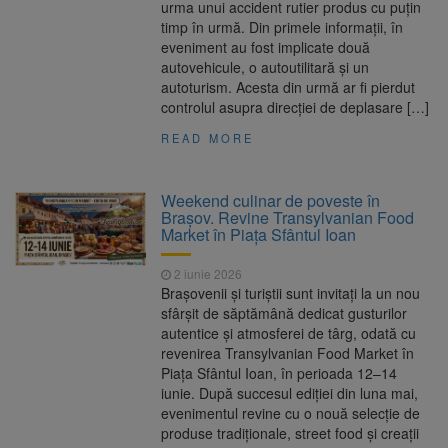
urma unui accident rutier produs cu puțin
timp în urmă. Din primele informații, în
eveniment au fost implicate două
autovehicule, o autoutilitară și un
autoturism. Acesta din urmă ar fi pierdut
controlul asupra direcției de deplasare […]
READ MORE
Weekend culinar de poveste în
Brașov. Revine Transylvanian Food
Market în Piața Sfântul Ioan
2 iunie 2026
Brașovenii și turiștii sunt invitați la un nou
sfârșit de săptămână dedicat gusturilor
autentice și atmosferei de târg, odată cu
revenirea Transylvanian Food Market în
Piața Sfântul Ioan, în perioada 12–14
iunie. După succesul ediției din luna mai,
evenimentul revine cu o nouă selecție de
produse tradiționale, street food și creații