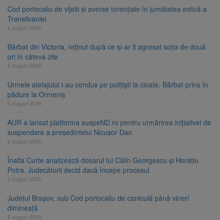
Cod portocaliu de vijelii și averse torențiale în jumătatea estică a
Transilvaniei
6 august 2026
Bărbat din Victoria, reținut după ce și-ar fi agresat soția de două
ori în câteva zile
6 august 2026
Urmele atelajului i-au condus pe polițiști la cioate. Bărbat prins în
pădure la Ormeniș
6 august 2026
AUR a lansat platforma suspeND.ro pentru urmărirea inițiativei de
suspendare a președintelui Nicușor Dan
6 august 2026
Înalta Curte analizează dosarul lui Călin Georgescu și Horațiu
Potra. Judecătorii decid dacă începe procesul
6 august 2026
Județul Brașov, sub Cod portocaliu de caniculă până vineri
dimineață
6 august 2026