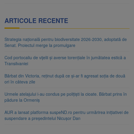
ARTICOLE RECENTE
Strategia națională pentru biodiversitate 2026-2030, adoptată de
Senat. Proiectul merge la promulgare
Cod portocaliu de vijelii și averse torențiale în jumătatea estică a
Transilvaniei
Bărbat din Victoria, reținut după ce și-ar fi agresat soția de două
ori în câteva zile
Urmele atelajului i-au condus pe polițiști la cioate. Bărbat prins în
pădure la Ormeniș
AUR a lansat platforma suspeND.ro pentru urmărirea inițiativei de
suspendare a președintelui Nicușor Dan