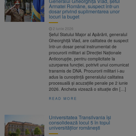
Generalul Gheorghiță Vlad, șeful
Ormeniș
Armatei Române, suspect într-un
AUR a lansat platforma
6 august 2026
dosar privind suplimentarea unor
suspeND.ro pentru urmărirea inițiativei de
locuri la buget
suspendare a președintelui Nicușor Dan
Înalta Curte analizează
6 august 2026
2 iunie 2026
dosarul lui Călin Georgescu și Horațiu Potra.
Șeful Statului Major al Apărării, generalul
Judecătorii decid dacă începe procesul
Gheorghiță Vlad, are calitatea de suspect
Strategia națională pentru
6 august 2026
într-un dosar penal instrumentat de
biodiversitate 2026-2030, adoptată de Senat.
procurorii militari ai Direcției Naționale
Proiectul merge la promulgare
Anticorupție, pentru complicitate la
uzurparea funcției, potrivit unui comunicat
transmis de DNA. Procurorii militari i-au
adus la cunoștință generalului calitatea
procesuală și acuzațiile penale pe 2 iunie
2026. Ancheta vizează o situație din […]
READ MORE
Universitatea Transilvania își
consolidează locul 5 în topul
universităților românești