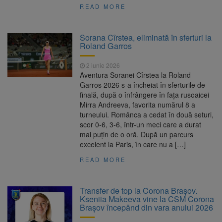
READ MORE
Sorana Cîrstea, eliminată în sferturi la
Roland Garros
2 iunie 2026
Aventura Soranei Cîrstea la Roland
Garros 2026 s-a încheiat în sferturile de
finală, după o înfrângere în fața rusoaicei
Mirra Andreeva, favorita numărul 8 a
turneului. Românca a cedat în două seturi,
scor 0-6, 3-6, într-un meci care a durat
mai puțin de o oră. După un parcurs
excelent la Paris, în care nu a […]
READ MORE
Transfer de top la Corona Brașov.
Kseniia Makeeva vine la CSM Corona
Braşov începând din vara anului 2026