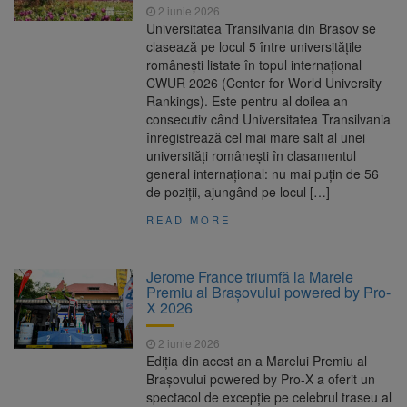
2 iunie 2026
Universitatea Transilvania din Brașov se
clasează pe locul 5 între universitățile
românești listate în topul internațional
CWUR 2026 (Center for World University
Rankings). Este pentru al doilea an
consecutiv când Universitatea Transilvania
înregistrează cel mai mare salt al unei
universități românești în clasamentul
general internațional: nu mai puțin de 56
de poziții, ajungând pe locul […]
READ MORE
Jerome France triumfă la Marele
Premiu al Brașovului powered by Pro-
X 2026
2 iunie 2026
Ediția din acest an a Marelui Premiu al
Brașovului powered by Pro-X a oferit un
spectacol de excepție pe celebrul traseu al