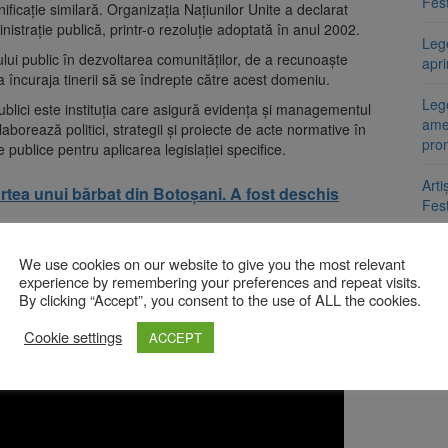
Fest
ificație similară. Organizația Națiunilor Unite a declarat
nistrație publică, printr-o rezoluție adoptată în anul 2002.
Leg
iului public în dezvoltarea comunităților, de a recunoaște
apr
a încuraja tinerii să se îndrepte către acest domeniu.
Lege
blici este instituția care asigură evidența și managementul
ame
elaborează politici, strategii și proiecte de acte normative în
pro
e publice pentru aplicarea legislației specifice.
Arti
rtea unui bărbat din Botoșani. A fost deschis
Fest
Uni
We use cookies on our website to give you the most relevant
de recunoaștere a muncii celor care activează în administrația
mili
experience by remembering your preferences and repeat visits.
 de profesionalism, integritate și eficiență în serviciile oferite
îng
By clicking “Accept”, you consent to the use of ALL the cookies.
Cookie settings
ACCEPT