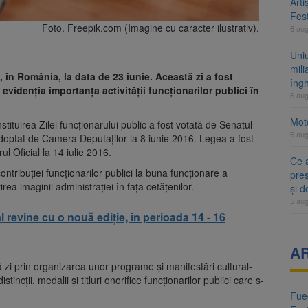
Arti
Fest
Foto. Freepik.com (Imagine cu caracter ilustrativ).
6 au
Uni
mili
 în România, la data de 23 iunie. Această zi a fost
îng
 evidenția importanța activității funcționarilor publici în
6 au
Moto
stituirea Zilei funcționarului public a fost votată de Senatul
6 au
adoptat de Camera Deputaților la 8 iunie 2016. Legea a fost
ul Oficial la 14 iulie 2016.
Ce 
ntribuției funcționarilor publici la buna funcționare a
preș
țirea imaginii administrației în fața cetățenilor.
și 
5 au
 revine cu o nouă ediție, în perioada 14 - 16
A
stă zi prin organizarea unor programe și manifestări cultural-
ncții, medalii și titluri onorifice funcționarilor publici care s-
Fueg