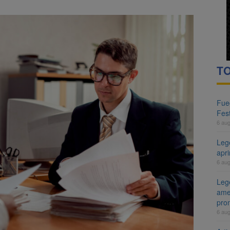
TO
Fueg
Fest
6 au
Leg
apr
6 au
Lege
ame
pro
6 au