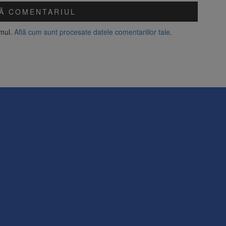
amul.
Află cum sunt procesate datele comentariilor tale
.