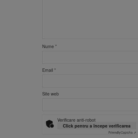
Nume
*
Email
*
Site web
Verificare anti-robot
Click pentru a începe verificarea
Friendly
Captcha ⇗