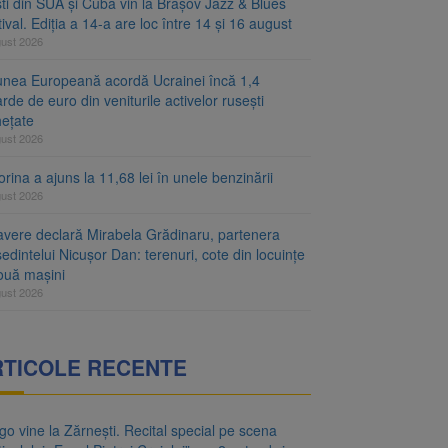
ști din SUA și Cuba vin la Brașov Jazz & Blues
ival. Ediția a 14-a are loc între 14 și 16 august
gust 2026
unea Europeană acordă Ucrainei încă 1,4
arde de euro din veniturile activelor rusești
hețate
gust 2026
rina a ajuns la 11,68 lei în unele benzinării
gust 2026
avere declară Mirabela Grădinaru, partenera
edintelui Nicușor Dan: terenuri, cote din locuințe
două mașini
gust 2026
RTICOLE RECENTE
o vine la Zărnești. Recital special pe scena