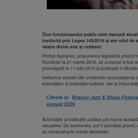
Ziua funcționarului public este marcată anual,
instituită prin Legea 145/2016 și are rolul de a
relația dintre stat și cetățeni.
Potrivit Agerpres, propunerea legislativă privind in
României la 21 martie 2016, iar proiectul a fost 
promulgată la 11 iulie 2016 și publicată în Monitor
Instituirea acestei zile urmărește recunoașterea co
autorităților și instituțiilor publice, dar și îmbunătă
Citeste și:
Brașov Jazz & Blues Festival
august 2026
Autoritățile și instituțiile publice pot marca acea
educative. De asemenea, pot fi acordate premii, disti
au remarcat prin merite deosebite.