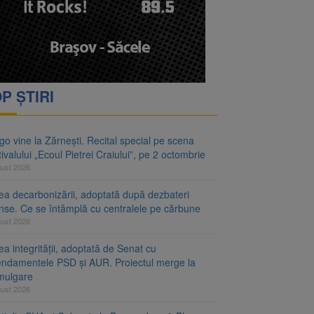
P ȘTIRI
o vine la Zărnești. Recital special pe scena
ivalului „Ecoul Pietrei Craiului”, pe 2 octombrie
gust 2026
ea decarbonizării, adoptată după dezbateri
inse. Ce se întâmplă cu centralele pe cărbune
gust 2026
a integrității, adoptată de Senat cu
ndamentele PSD și AUR. Proiectul merge la
mulgare
gust 2026