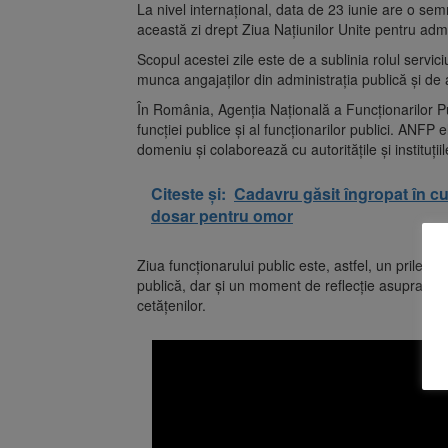
La nivel internațional, data de 23 iunie are o semn
această zi drept Ziua Națiunilor Unite pentru admi
Scopul acestei zile este de a sublinia rolul servic
munca angajaților din administrația publică și de 
În România, Agenția Națională a Funcționarilor Pu
funcției publice și al funcționarilor publici. ANFP 
domeniu și colaborează cu autoritățile și instituțiil
Citeste și:
Cadavru găsit îngropat în cu
dosar pentru omor
Ziua funcționarului public este, astfel, un prilej 
publică, dar și un moment de reflecție asupra nevoii
cetățenilor.