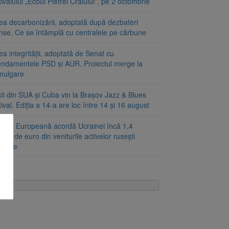
ivalului „Ecoul Pietrei Craiului”, pe 2 octombrie
ea decarbonizării, adoptată după dezbateri
inse. Ce se întâmplă cu centralele pe cărbune
a integrității, adoptată de Senat cu
ndamentele PSD și AUR. Proiectul merge la
mulgare
ști din SUA și Cuba vin la Brașov Jazz & Blues
ival. Ediția a 14-a are loc între 14 și 16 august
unea Europeană acordă Ucrainei încă 1,4
arde de euro din veniturile activelor rusești
hețate