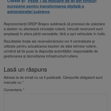
Citeste și:
Peste 1,88 milioane de lei din fonduri
europene pentru transformarea digitală a
administrației județene
Reprezentanții DRDP Brașov subliniază că procesul de colectare
a datelor nu afectează circulația rutieră, întrucât recenzorii sunt
amplasați în afara părții carosabile, fără a opri vehiculele în trafic.
Rezultatele finale ale recensământului vor fi centralizate și
utilizate pentru actualizarea bazelor de date tehnice rutiere,
urmând să fie puse la dispoziția autorităților responsabile de
gestionarea și dezvoltarea infrastructurii rutiere.
Lasă un răspuns
Adresa ta de email nu va fi publicată.
Câmpurile obligatorii sunt
marcate cu
*
Comentariu
*