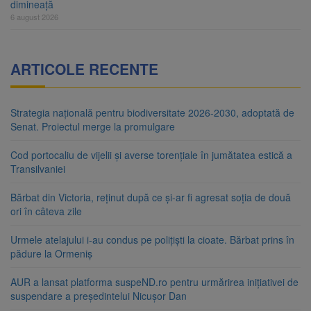
dimineață
6 august 2026
ARTICOLE RECENTE
Strategia națională pentru biodiversitate 2026-2030, adoptată de
Senat. Proiectul merge la promulgare
Cod portocaliu de vijelii și averse torențiale în jumătatea estică a
Transilvaniei
Bărbat din Victoria, reținut după ce și-ar fi agresat soția de două
ori în câteva zile
Urmele atelajului i-au condus pe polițiști la cioate. Bărbat prins în
pădure la Ormeniș
AUR a lansat platforma suspeND.ro pentru urmărirea inițiativei de
suspendare a președintelui Nicușor Dan