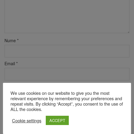
Nume
*
Email
*
Site web
We use cookies on our website to give you the most
relevant experience by remembering your preferences and
repeat visits. By clicking “Accept”, you consent to the use of
ALL the cookies.
Verificare anti-robot
Click pentru a începe verificarea
Cookie settings
ACCEPT
Friendly
Captcha ⇗