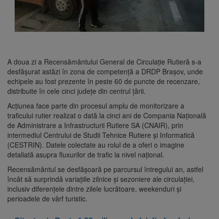
A doua zi a Recensământului General de Circulație Rutieră s-a
desfășurat astăzi în zona de competență a DRDP Brașov, unde
echipele au fost prezente în peste 60 de puncte de recenzare,
distribuite în cele cinci județe din centrul țării.
Acțiunea face parte din procesul amplu de monitorizare a
traficului rutier realizat o dată la cinci ani de Compania Națională
de Administrare a Infrastructurii Rutiere SA (CNAIR), prin
intermediul Centrului de Studii Tehnice Rutiere și Informatică
(CESTRIN). Datele colectate au rolul de a oferi o imagine
detaliată asupra fluxurilor de trafic la nivel național.
Recensământul se desfășoară pe parcursul întregului an, astfel
încât să surprindă variațiile zilnice și sezoniere ale circulației,
inclusiv diferențele dintre zilele lucrătoare, weekenduri și
perioadele de vârf turistic.