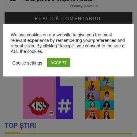
Friendly
Captcha ⇗
Acest site folosește Akismet pentru a reduce spamul.
Află cum
We use cookies on our website to give you the most
sunt procesate datele comentariilor tale
.
relevant experience by remembering your preferences and
repeat visits. By clicking “Accept”, you consent to the use of
ALL the cookies.
Cookie settings
ACCEPT
TOP ȘTIRI