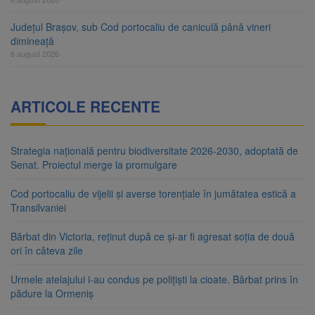
Județul Brașov, sub Cod portocaliu de caniculă până vineri
dimineață
6 august 2026
ARTICOLE RECENTE
Strategia națională pentru biodiversitate 2026-2030, adoptată de
Senat. Proiectul merge la promulgare
Cod portocaliu de vijelii și averse torențiale în jumătatea estică a
Transilvaniei
Bărbat din Victoria, reținut după ce și-ar fi agresat soția de două
ori în câteva zile
Urmele atelajului i-au condus pe polițiști la cioate. Bărbat prins în
pădure la Ormeniș