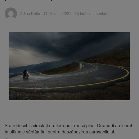
Ormeniș
AUR a lansat platforma
6 august 2026
Adina Deliu
16 iunie 2021
fără commentarii
suspeND.ro pentru urmărirea inițiativei de
suspendare a președintelui Nicușor Dan
Înalta Curte analizează
6 august 2026
dosarul lui Călin Georgescu și Horațiu Potra.
Judecătorii decid dacă începe procesul
Strategia națională pentru
6 august 2026
biodiversitate 2026-2030, adoptată de Senat.
Proiectul merge la promulgare
S-a redeschis circulația rutieră pe Transalpina. Drumarii au lucrat
în ultimele săptămâni pentru deszăpezirea carosabilului.