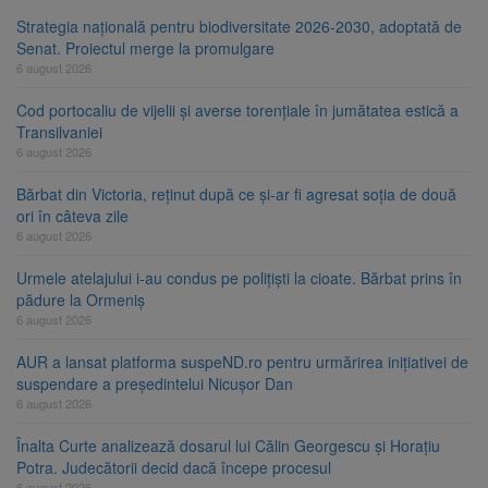
Strategia națională pentru biodiversitate 2026-2030, adoptată de
Senat. Proiectul merge la promulgare
6 august 2026
Cod portocaliu de vijelii și averse torențiale în jumătatea estică a
Transilvaniei
6 august 2026
Bărbat din Victoria, reținut după ce și-ar fi agresat soția de două
ori în câteva zile
6 august 2026
Urmele atelajului i-au condus pe polițiști la cioate. Bărbat prins în
pădure la Ormeniș
6 august 2026
AUR a lansat platforma suspeND.ro pentru urmărirea inițiativei de
suspendare a președintelui Nicușor Dan
6 august 2026
Înalta Curte analizează dosarul lui Călin Georgescu și Horațiu
Potra. Judecătorii decid dacă începe procesul
6 august 2026