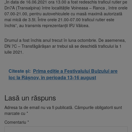
„În data de 16.06.2021 ora 13.00 a fost redeschis traficul rutier pe
Dn7A (Transalpina) între localitățile Voineasa – Ranca , între orele
07.00-21.00, pentru autovehiculele cu masă maximă autorizată
mai mică de 3.5t. Între orele 21.00-07.00 traficul rutier este
închis”, au transmis reprezentanții IPJ Vâlcea.
Drumul a fost închis anul trecut în luna octombrie. De asemenea,
DN 7C – Transfăgărăşan ar trebui să se deschidă traficului la 1
iulie 2021.
Citeste și:
Prima ediție a Festivalului Bulzului are
loc la Râșnov, în perioada 13-16 august
Lasă un răspuns
Adresa ta de email nu va fi publicată.
Câmpurile obligatorii sunt
marcate cu
*
Comentariu
*