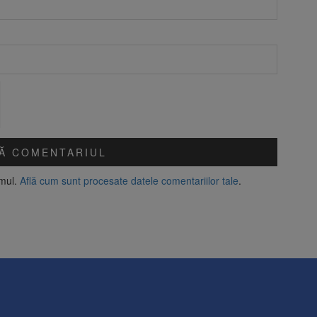
amul.
Află cum sunt procesate datele comentariilor tale
.