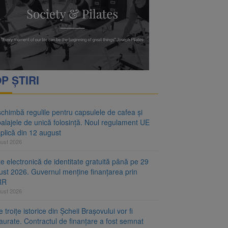
oră și același barem
 Noul regulament UE se
P ȘTIRI
chimbă regulile pentru capsulele de cafea și
alajele de unică folosință. Noul regulament UE
plică din 12 august
gust 2026
e electronică de identitate gratuită până pe 29
ust 2026. Guvernul menține finanțarea prin
RR
gust 2026
 troițe istorice din Șcheii Brașovului vor fi
aurate. Contractul de finanțare a fost semnat