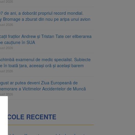
gust 2026
7 de ani, a doborât propriul record mondial.
ty Bromage a zburat din nou pe aripa unui avion
gust 2026
ații fraților Andrew și Tristan Tate cer eliberarea
 pe cauțiune în SUA
gust 2026
schimbă examenul de medic specialist. Subiecte
e în toată țara, aceeași oră și același barem
gust 2026
ugust ar putea deveni Ziua Europeană de
emorare a Victimelor Accidentelor de Muncă
gust 2026
RTICOLE RECENTE