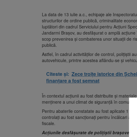
La data de 13 iulie a.c., echipaje ale Inspectoratul
structurilor de ordine publică, criminalitate economi
luptători din cadrul Serviciului pentru Acțiuni Sp
Jandarmi Brașov, au desfășurat o amplă acțiune în
scop prevenirea și combaterea unor situații de ris
publică.
Astfel, în cadrul activităților de control, polițișt
autovehicule, printre acestea aflându-se și vehic
Citeste și:
Zece troițe istorice din Șche
finanțare a fost semnat
În contextul acțiunii au fost distribuite și materia
menținere a unui climat de siguranță în comunita
Pentru abaterile constatate au fost aplicate 11 sanc
controlați au fost sancționați pentru încălcari ale 
fiscale.
Acțiunile desfășurate de polițiștii brașoveni 