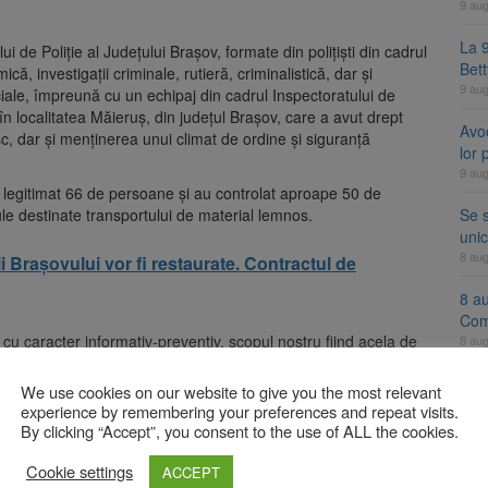
9 au
La 9
ui de Poliție al Județului Brașov, formate din polițiști din cadrul
Bet
că, investigații criminale, rutieră, criminalistică, dar și
9 au
eciale, împreună cu un echipaj din cadrul Inspectoratului de
 localitatea Măieruș, din județul Brașov, care a avut drept
Avoc
c, dar și menținerea unui climat de ordine și siguranță
lor
9 au
ii au legitimat 66 de persoane și au controlat aproape 50 de
Se 
ule destinate transportului de material lemnos.
unic
8 au
ii Brașovului vor fi restaurate. Contractul de
8 a
Com
le cu caracter informativ-preventiv, scopul nostru fiind acela de
8 au
te.
We use cookies on our website to give you the most relevant
țiuni la regimul rutier, iar doi dintre operatorii econimici
experience by remembering your preferences and repeat visits.
A
legislației privind utilizarea aparatelor de marcat electronice
By clicking “Accept”, you consent to the use of ALL the cookies.
Cookie settings
vor continua în vederea asigurării unui climat optim de
ACCEPT