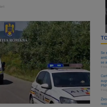
ă examenul de medic specialist. Subiecte unice în toată țara, aceeași 
arii
ă regulile pentru capsulele de cafea și ambalajele de unică folosință.
TO
Se s
amb
se a
9 au
Cart
aug
PN
9 au
Zece
rest