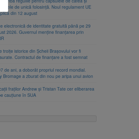
chimbă regulile pentru capsulele de cafea și
alajele de unică folosință. Noul regulament UE
plică din 12 august
e electronică de identitate gratuită până pe 29
ust 2026. Guvernul menține finanțarea prin
RR
 troițe istorice din Șcheii Brașovului vor fi
aurate. Contractul de finanțare a fost semnat
7 de ani, a doborât propriul record mondial.
ty Bromage a zburat din nou pe aripa unui avion
ații fraților Andrew și Tristan Tate cer eliberarea
 pe cauțiune în SUA