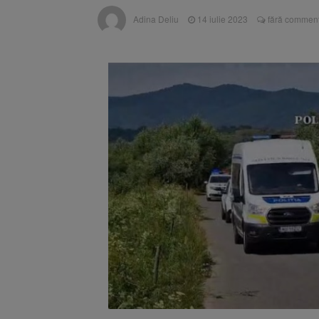
Se schimb
8 august 2026
Adina Deliu
14 iulie 2023
fără comment
Se schimb
9 august 2026
aplică din 12 august