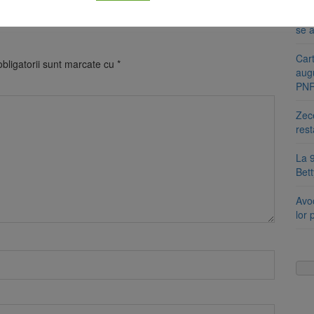
Se s
amb
se a
Cart
bligatorii sunt marcate cu
*
aug
PN
Zece
rest
La 9
Bet
Avoc
lor