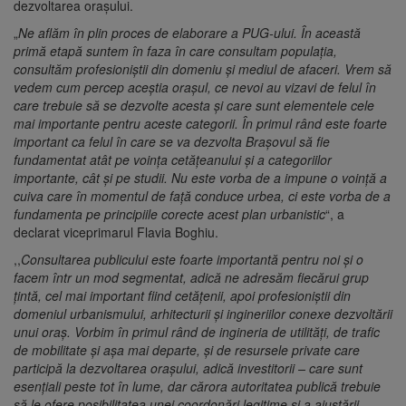
dezvoltarea orașului.
„
Ne aflăm în plin proces de elaborare a PUG-ului. În această
primă etapă suntem în faza în care consultam populația,
consultăm profesioniștii din domeniu și mediul de afaceri. Vrem să
vedem cum percep aceștia orașul, ce nevoi au vizavi de felul în
care trebuie să se dezvolte acesta și care sunt elementele cele
mai importante pentru aceste categorii. În primul rând este foarte
important ca felul în care se va dezvolta Brașovul să fie
fundamentat atât pe voința cetățeanului și a categoriilor
importante, cât și pe studii. Nu este vorba de a impune o voință a
cuiva care în momentul de față conduce urbea, ci este vorba de a
fundamenta pe principiile corecte acest plan urbanistic
“, a
declarat viceprimarul Flavia Boghiu.
,,
Consultarea publicului este foarte importantă pentru noi și o
facem într un mod segmentat, adică ne adresăm fiecărui grup
țintă, cel mai important fiind cetățenii, apoi profesioniștii din
domeniul urbanismului, arhitecturii și ingineriilor conexe dezvoltării
unui oraș. Vorbim în primul rând de ingineria de utilități, de trafic
de mobilitate și așa mai departe, și de resursele private care
participă la dezvoltarea orașului, adică investitorii – care sunt
esențiali peste tot în lume, dar cărora autoritatea publică trebuie
să le ofere posibilitatea unei coordonări legitime și a ajustării