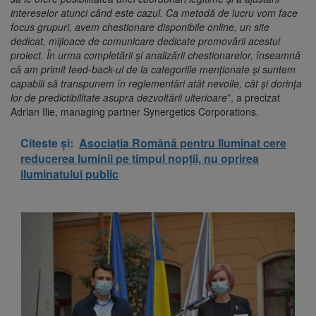
intereselor atunci când este cazul. Ca metodă de lucru vom face
focus grupuri, avem chestionare disponibile online, un site
dedicat, mijloace de comunicare dedicate promovării acestui
proiect. În urma completării și analizării chestionarelor, înseamnă
că am primit feed-back-ul de la categoriile menționate și suntem
capabili să transpunem în reglementări atât nevoile, cât și dorința
lor de predictibilitate asupra dezvoltării ulterioare
”, a precizat
Adrian Ilie, managing partner Synergetics Corporations.
Citeste și:
Asociația Română pentru Iluminat cere
reducerea luminii pe timpul nopții, nu oprirea
iluminatului public