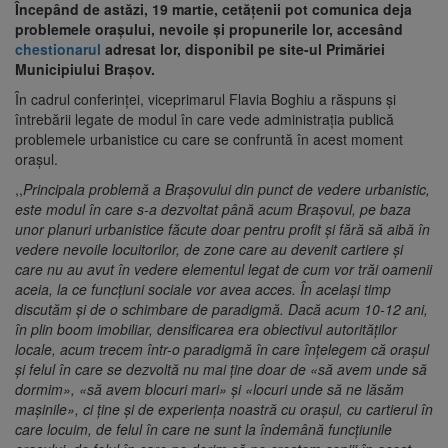
Începând de astăzi, 19 martie, cetățenii pot comunica deja
problemele orașului, nevoile și propunerile lor, accesând
chestionarul
adresat lor, disponibil pe site-ul Primăriei
Municipiului Brașov.
În cadrul conferinței, viceprimarul Flavia Boghiu a răspuns și
întrebării legate de modul în care vede administrația publică
problemele urbanistice cu care se confruntă în acest moment
orașul.
,,
Principala problemă a Brașovului din punct de vedere urbanistic,
este modul în care s-a dezvoltat până acum Brașovul, pe baza
unor planuri urbanistice făcute doar pentru profit și fără să aibă în
vedere nevoile locuitorilor, de zone care au devenit cartiere și
care nu au avut în vedere elementul legat de cum vor trăi oamenii
aceia, la ce funcțiuni sociale vor avea acces. În același timp
discutăm și de o schimbare de paradigmă. Dacă acum 10-12 ani,
în plin boom imobiliar, densificarea era obiectivul autorităților
locale, acum trecem într-o paradigmă în care înțelegem că orașul
și felul în care se dezvoltă nu mai ține doar de «să avem unde să
dormim», «să avem blocuri mari» și «locuri unde să ne lăsăm
mașinile», ci ține și de experiența noastră cu orașul, cu cartierul în
care locuim, de felul în care ne sunt la îndemână funcțiunile