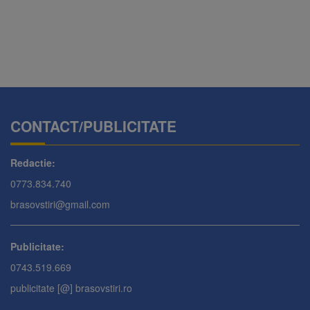
CONTACT/PUBLICITATE
Redactie:
0773.834.740
brasovstiri@gmail.com
Publicitate:
0743.519.669
publicitate [@] brasovstiri.ro