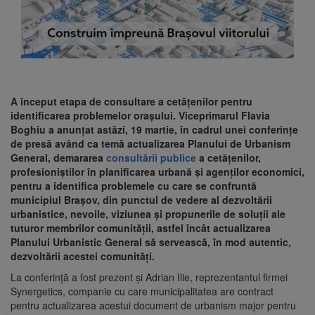
A început etapa de consultare a cetățenilor pentru
identificarea problemelor orașului. Viceprimarul Flavia
Boghiu a anunțat astăzi, 19 martie, în cadrul unei conferințe
de presă având ca temă actualizarea Planului de Urbanism
General, demararea
consultării publice
a cetățenilor,
profesioniștilor în planificarea urbană și agenților economici,
pentru a identifica problemele cu care se confruntă
municipiul Brașov, din punctul de vedere al dezvoltării
urbanistice, nevoile, viziunea și propunerile de soluții ale
tuturor membrilor comunității, astfel încât actualizarea
Planului Urbanistic General să servească, în mod autentic,
dezvoltării acestei comunități.
La conferință a fost prezent și Adrian Ilie, reprezentantul firmei
Synergetics, companie cu care municipalitatea are contract
pentru actualizarea acestui document de urbanism major pentru