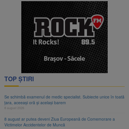
TOP ȘTIRI
Se schimbă examenul de medic specialist. Subiecte unice în toată
țara, aceeași oră și același barem
8 august 2026
8 august ar putea deveni Ziua Europeană de Comemorare a
Victimelor Accidentelor de Muncă