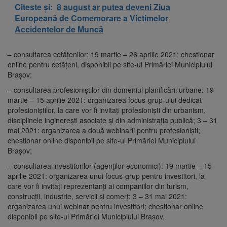
Citeste și:
8 august ar putea deveni Ziua
Europeană de Comemorare a Victimelor
Accidentelor de Muncă
– consultarea cetățenilor: 19 martie – 26 aprilie 2021: chestionar
online pentru cetățeni, disponibil pe site-ul Primăriei Municipiului
Brașov;
– consultarea profesioniștilor din domeniul planificării urbane: 19
martie – 15 aprilie 2021: organizarea focus-grup-ului dedicat
profesioniștilor, la care vor fi invitați profesioniști din urbanism,
disciplinele inginerești asociate și din administrația publică; 3 – 31
mai 2021: organizarea a două webinarii pentru profesioniști;
chestionar online disponibil pe site-ul Primăriei Municipiului
Brașov;
– consultarea investitorilor (agenților economici): 19 martie – 15
aprilie 2021: organizarea unui focus-grup pentru investitori, la
care vor fi invitați reprezentanți ai companiilor din turism,
construcții, industrie, servicii și comerț; 3 – 31 mai 2021:
organizarea unui webinar pentru investitori; chestionar online
disponibil pe site-ul Primăriei Municipiului Brașov.