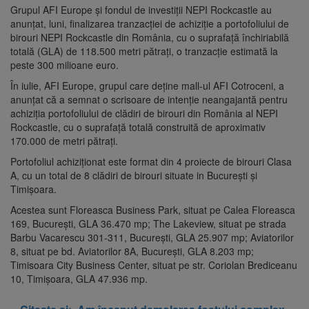
Grupul AFI Europe şi fondul de investiţii NEPI Rockcastle au
anunţat, luni, finalizarea tranzacţiei de achiziţie a portofoliului de
birouri NEPI Rockcastle din România, cu o suprafaţă închiriabilă
totală (GLA) de 118.500 metri pătraţi, o tranzacţie estimată la
peste 300 milioane euro.
În iulie, AFI Europe, grupul care deţine mall-ul AFI Cotroceni, a
anunţat că a semnat o scrisoare de intenţie neangajantă pentru
achiziţia portofoliului de clădiri de birouri din România al NEPI
Rockcastle, cu o suprafaţă totală construită de aproximativ
170.000 de metri pătraţi.
Portofoliul achiziţionat este format din 4 proiecte de birouri Clasa
A, cu un total de 8 clădiri de birouri situate in Bucureşti şi
Timişoara.
Acestea sunt Floreasca Business Park, situat pe Calea Floreasca
169, Bucureşti, GLA 36.470 mp; The Lakeview, situat pe strada
Barbu Vacarescu 301-311, Bucureşti, GLA 25.907 mp; Aviatorilor
8, situat pe bd. Aviatorilor 8A, Bucureşti, GLA 8.203 mp;
Timisoara City Business Center, situat pe str. Coriolan Brediceanu
10, Timişoara, GLA 47.936 mp.