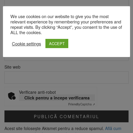
We use cookies on our website to give you the most
Nume
*
relevant experience by remembering your preferences and
repeat visits. By clicking “Accept”, you consent to the use of
ALL the cookies.
Cookie settings
ACCEPT
Email
*
Site web
Verificare anti-robot
Click pentru a începe verificarea
Friendly
Captcha ⇗
Acest site folosește Akismet pentru a reduce spamul.
Află cum