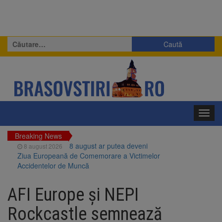
Caută
după:
Toggl
navig
Breaking News
8 august ar putea deveni
8 august 2026
Ziua Europeană de Comemorare a Victimelor
Accidentelor de Muncă
Am început demolarea
8 august 2026
fostului complex Duplex 91, de lângă Piața
AFI Europe şi NEPI
Star
Ungaria renunță la apelul
8 august 2026
Rockcastle semnează
pentru reducerea consumului de energie.