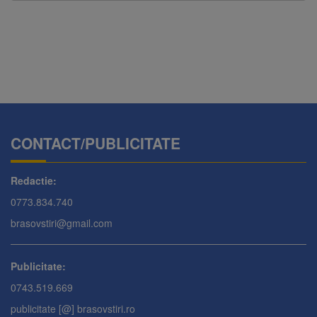
CONTACT/PUBLICITATE
Redactie:
0773.834.740
brasovstiri@gmail.com
Publicitate:
0743.519.669
publicitate [@] brasovstiri.ro