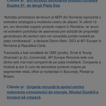
Citeste și:
Am început demolarea fostului complex
Duplex 91, de lângă Piața Star
”Achiziţia portofoliului de birouri al NEPI din România reprezintă o
extindere strategică a modelului nostru de afaceri. În ultimii 10
ani, am dezvoltat organic proiecte majore în România, iar acum
ne extindem portofoliul de asemenea prin achiziţii de proprietăţi
generatoare de venituri care vor consolida poziţia noastră pe
piaţa românească”, a declarat Doron Klein, CEO al AFI Europe în
România şi Republica Cehă.
Tranzacţia a fost consiliată de CMS (juridic), Ernst & Young
(financiar) şi JLL (comercial). AFI Europe Romania este una
dintre cele mai mari companii de pe piaţa imobiliară. Compania a
finalizat şi are în curs de dezvoltare proiecte majore pe
segmentele retail, office şi rezidenţial în Bucureşti, Ploieşti şi
Braşov.
Citeste și:
Ungaria renunță la apelul pentru
reducerea consumului de energie. Nivelul Dunării a
început să crească