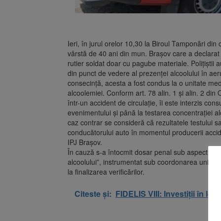
Ieri, în jurul orelor 10,30 la Biroul Tamponări din
vârstă de 40 ani din mun. Brașov care a declarat
rutier soldat doar cu pagube materiale. Poliţiştii
din punct de vedere al prezenței alcoolului în aerul
consecință, acesta a fost condus la o unitate medi
alcoolemiei. Conform art. 78 alin. 1 și alin. 2 di
într-un accident de circulaţie, îi este interzis 
evenimentului şi până la testarea concentraţiei alc
caz contrar se consideră că rezultatele testului sa
conducătorului auto în momentul producerii accide
IPJ Braşov.
În cauză s-a întocmit dosar penal sub aspectul săv
alcoolului”, instrumentat sub coordonarea unități
la finalizarea verificărilor.
Citeste și:
FIDELIS VIII: Investiții în l