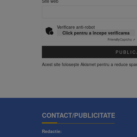
Site web
Verificare anti-robot
Click pentru a începe verificarea
Friendly
Captcha ⇗
Acest site folosește Akismet pentru a reduce sp
CONTACT/PUBLICITATE
Redactie: