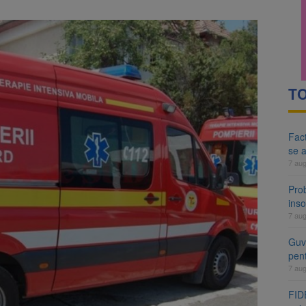
TO
Fact
se 
7 au
Pro
inso
7 au
Guve
pen
7 au
FIDE