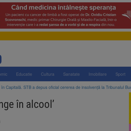
omic
Educatie
Cultura
Sanatate
Imobiliare
Sport
în Capitală. STB a depus oficial cererea de insolvență la Tribunalul Bu
pregătește posibile limitări de consum pentru marii consumatori de en
III: Investiții în lei și euro, cu dobânzi neimpozabile de până la 7,50%
nge în alcool’
e, dată importantă pentru șoferi și transportatori. Intră în aplicare nou
 Ziua Internațională a Berii. Sărbătoarea este marcată în peste 200 de
ai mari la curent din toamnă. Unele tarife se apropie de 2 lei/kWh
i