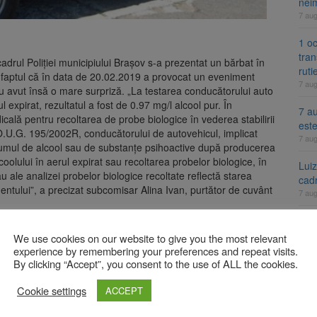
nei
7 au
1 oc
tran
 cadrul Poliției municipiului Brașov s-a prezentat un bărbat în
ruti
 faptul că în data de 20.02.2019 a provocat un eveniment
7 au
 au avut însă o mare surpriză. „La testarea conducătorului auto
 expirat, rezultatul a fost de 0.97 mg/l alcool pur. În
7 au
cală pentru recoltarea de probe biologice în vederea stabilirii
est
n O.U.G. 195/2002R, conducătorului de autovehicul, implicat
7 au
consumul de alcool sau de substanţe psihoactive după producerea
oolului în aerul expirat sau recoltarea probelor biologice, în
Lui
u ale analizei probelor biologice recoltate reflectă starea
cad
ntului”, a precizat subcomisar Alina Ivan, purtător de cuvânt
7 au
ârșirii infracțiunii de „conducerea unui vehicul sub influența
i de parchet competente în care se va propune soluție legală
We use cookies on our website to give you the most relevant
A
experience by remembering your preferences and repeat visits.
By clicking “Accept”, you consent to the use of ALL the cookies.
ei și euro, cu dobânzi neimpozabile de până la 7,50%
Cookie settings
Fact
ACCEPT
se 