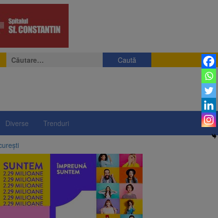
Caută
după:
Diverse
Trenduri
curești
ergie
l sistem de taxare rutieră
 orașe din lume