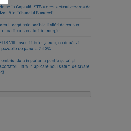
bleme în Capitală. STB a depus oficial cererea de
lvență la Tribunalul București
rnul pregătește posibile limitări de consum
tru marii consumatori de energie
LIS VIII: Investiții în lei și euro, cu dobânzi
mpozabile de până la 7,50%
tombrie, dată importantă pentru șoferi și
sportatori. Intră în aplicare noul sistem de taxare
eră