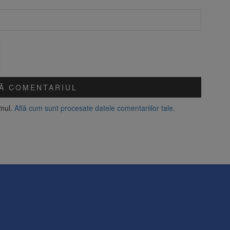
amul.
Află cum sunt procesate datele comentariilor tale
.