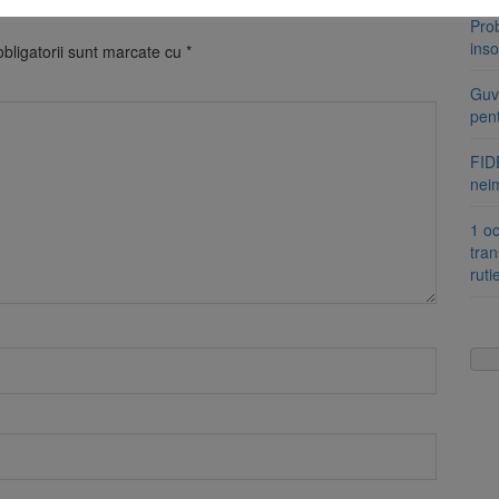
Pro
inso
bligatorii sunt marcate cu
*
Guve
pen
FIDE
nei
1 oc
tran
ruti