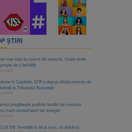
P ȘTIRI
uri mai mari la curent din toamnă. Unele tarife
apropie de 2 lei/kWh
gust 2026
bleme în Capitală. STB a depus oficial cererea de
lvență la Tribunalul București
gust 2026
rnul pregătește posibile limitări de consum
tru marii consumatori de energie
gust 2026
LIS VIII: Investiții în lei și euro, cu dobânzi