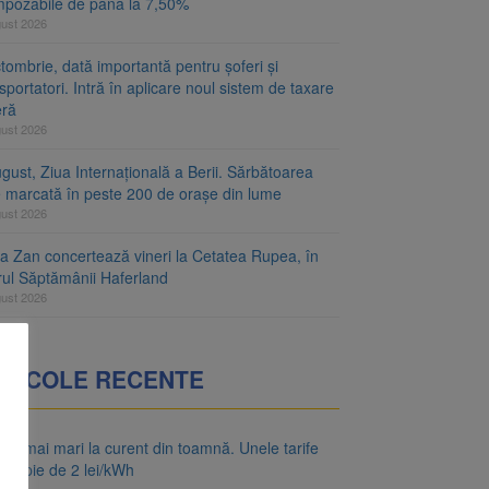
mpozabile de până la 7,50%
gust 2026
tombrie, dată importantă pentru șoferi și
sportatori. Intră în aplicare noul sistem de taxare
eră
gust 2026
gust, Ziua Internațională a Berii. Sărbătoarea
e marcată în peste 200 de orașe din lume
gust 2026
za Zan concertează vineri la Cetatea Rupea, în
rul Săptămânii Haferland
gust 2026
RTICOLE RECENTE
uri mai mari la curent din toamnă. Unele tarife
apropie de 2 lei/kWh