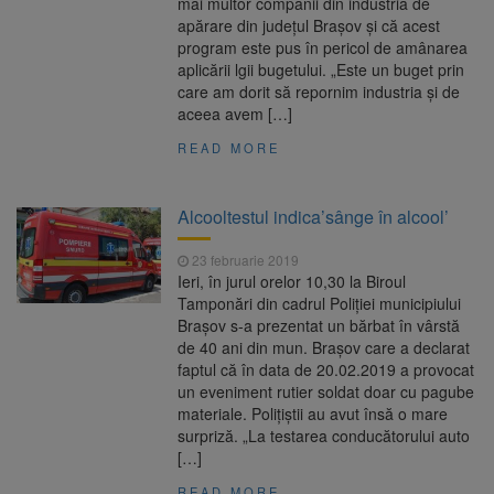
mai multor companii din industria de
apărare din județul Brașov și că acest
program este pus în pericol de amânarea
aplicării lgii bugetului. „Este un buget prin
care am dorit să repornim industria și de
aceea avem […]
READ MORE
Alcooltestul indica’sânge în alcool’
23 februarie 2019
Ieri, în jurul orelor 10,30 la Biroul
Tamponări din cadrul Poliției municipiului
Brașov s-a prezentat un bărbat în vârstă
de 40 ani din mun. Brașov care a declarat
faptul că în data de 20.02.2019 a provocat
un eveniment rutier soldat doar cu pagube
materiale. Poliţiştii au avut însă o mare
surpriză. „La testarea conducătorului auto
[…]
READ MORE