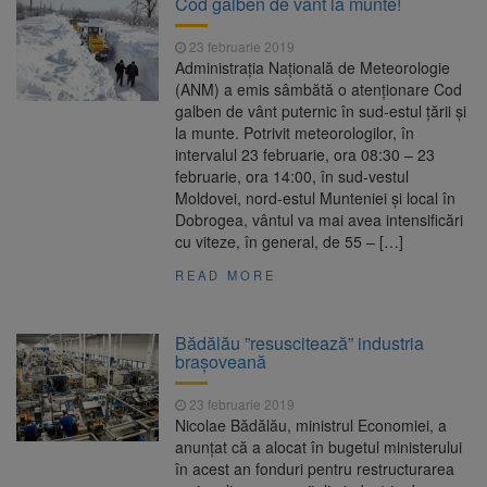
Cod galben de vânt la munte!
Nivelul Dunării a crescut la
10 august 2026
23 februarie 2019
Cernavodă. Unitatea 2 a centralei nucleare
Administraţia Naţională de Meteorologie
poate funcționa cel puțin încă nouă zile
(ANM) a emis sâmbătă o atenţionare Cod
Șapte persoane, arestate
10 august 2026
galben de vânt puternic în sud-estul ţării şi
preventiv după atacul asupra ambulanței
la munte. Potrivit meteorologilor, în
„răpește copii”
intervalul 23 februarie, ora 08:30 – 23
Încă 11,5 milioane de lei
10 august 2026
februarie, ora 14:00, în sud-vestul
nerambursabili pentru a păstra vie istoria
Moldovei, nord-estul Munteniei şi local în
Brașovului
Dobrogea, vântul va mai avea intensificări
cu viteze, în general, de 55 – […]
READ MORE
Bădălău ”resuscitează” industria
brașoveană
23 februarie 2019
Nicolae Bădălău, ministrul Economiei, a
anunțat că a alocat în bugetul ministerului
în acest an fonduri pentru restructurarea