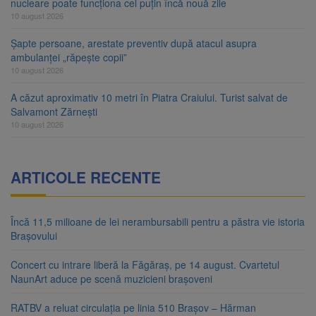
nucleare poate funcționa cel puțin încă nouă zile
10 august 2026
Șapte persoane, arestate preventiv după atacul asupra
ambulanței „răpește copii”
10 august 2026
A căzut aproximativ 10 metri în Piatra Craiului. Turist salvat de
Salvamont Zărnești
10 august 2026
ARTICOLE RECENTE
Încă 11,5 milioane de lei nerambursabili pentru a păstra vie istoria
Brașovului
Concert cu intrare liberă la Făgăraș, pe 14 august. Cvartetul
NaunArt aduce pe scenă muzicieni brașoveni
RATBV a reluat circulația pe linia 510 Brașov – Hărman