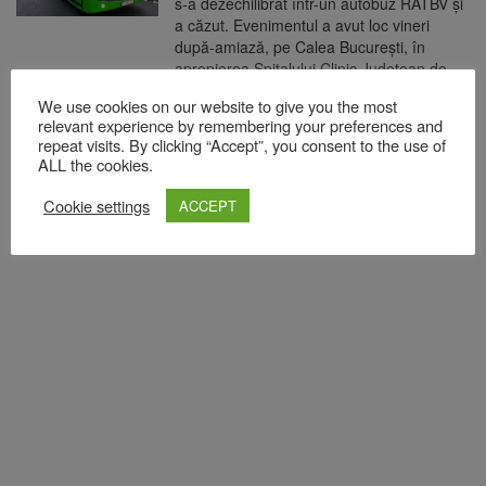
s-a dezechilibrat într-un autobuz RATBV și
a căzut. Evenimentul a avut loc vineri
după-amiază, pe Calea București, în
apropierea Spitalului Clinic Județean de
Urgență Brașov. Șoferul autobuzului, a
We use cookies on our website to give you the most
frânat brusc, iar victima nu s-a mai putut
relevant experience by remembering your preferences and
ține, s-a dezechilibrat și a căzut în mijlocul
repeat visits. By clicking “Accept”, you consent to the use of
de transport în […]
ALL the cookies.
READ MORE
Cookie settings
ACCEPT