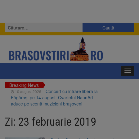
Caută
după:
Toggl
navig
Breaking News
Concert cu intrare liberă la
10 august 2026
Făgăraș, pe 14 august. Cvartetul NaunArt
aduce pe scenă muzicieni brașoveni
RATBV a reluat circulația pe
10 august 2026
linia 510 Brașov – Hărman
Zi:
23 februarie 2019
Noi reguli pentru românii
10 august 2026
care aduc țigări și alcool din UE