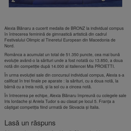
Alexia Blănaru a cucerit medalia de BRONZ la individual compus
în întrecerea feminină de gimnastică artistică din cadrul
Festivalului Olimpic al Tineretul European din Macedonia de
Nord.
Românca a acumulat un total de 51.350 puncte, cea mai bună
evoluție având-o la sărituri unde a fost notată cu 13.850, a doua
notă din competiție după 14.000 al italiencei Mia PROIETTI.
În urma evoluției sale din concursul individual compus, Alexia s-a
calificat în trei finale pe aparate : la sărituri, cu a doua notă, la
bârnă cu a treia notă, și la sol cu a cincea notă.
În întrecerea pe echipe, Alexia Blănaru împreună cu colegele sale
Iris Iordache și Aniela Tudor s-au clasat pe locul 5. Franța a
câștigat competiția fiind urmată de Slovacia și Italia.
Lasă un răspuns