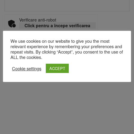
Verificare anti-robot
Click pentru a începe verificarea
Friendly
Captcha ⇗
We use cookies on our website to give you the most
relevant experience by remembering your preferences and
repeat visits. By clicking “Accept”, you consent to the use of
Acest site folosește Akismet pentru a reduce spamul.
Află cum
ALL the cookies.
sunt procesate datele comentariilor tale
.
Cookie settings
ACCEPT