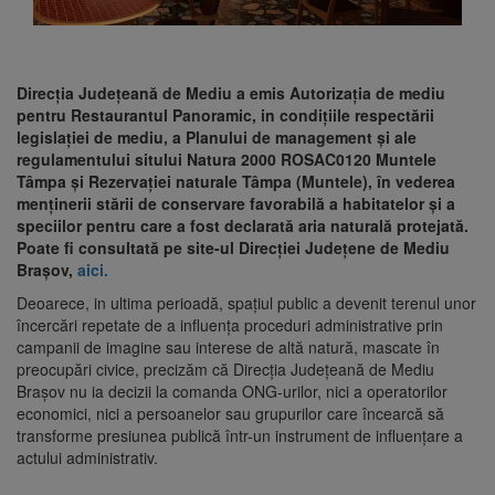
Direcția Județeană de Mediu a emis Autorizația de mediu
pentru Restaurantul Panoramic, in condițiile respectării
legislației de mediu, a Planului de management și ale
regulamentului sitului Natura 2000 ROSAC0120 Muntele
Tâmpa şi Rezervaţiei naturale Tâmpa (Muntele), în vederea
menținerii stării de conservare favorabilă a habitatelor și a
speciilor pentru care a fost declarată aria naturală protejată.
Poate fi consultată pe site-ul Direcției Județene de Mediu
Brașov,
aici.
Deoarece, in ultima perioadă, spațiul public a devenit terenul unor
încercări repetate de a influența proceduri administrative prin
campanii de imagine sau interese de altă natură, mascate în
preocupări civice, precizăm că Direcția Județeană de Mediu
Brașov nu ia decizii la comanda ONG-urilor, nici a operatorilor
economici, nici a persoanelor sau grupurilor care încearcă să
transforme presiunea publică într-un instrument de influențare a
actului administrativ.