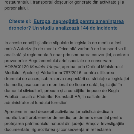
restaurantului, transportul deșeurilor generate din activitate și a
personalului.
Citeste și:
Europa, nepregătită pentru amenințarea
dronelor? Un studiu analizează 144 de incidente
In aceste condiții și altele stipulate in legislația de mediu a fost
emisă Autorizația de mediu. Orice altă variantă de transport va fi
analizată și reglementată doar prin semnarea convenției, conform
prevederilor Regulamentului ariei speciale de conservare
ROSAC0120
Muntele Tâmpa
, aprobat prin Ordinul Ministerului
Mediului, Apelor și Pădurilor nr.767/2016, pentru utilizarea
drumului de acces, sub rezerva respectării cu strictețe a legislației
de mediu, asa cum am menționat de fiecare dată, legislației în
domeniul silviculturii, precum și a condițiilor impuse de Regia
Publică Locală a Pădurilor Kronstadt RA, in calitate de
administrator al fondului forestier.
Apreciem în mod deosebit activitatea jurnalistică dedicată
monitorizării problemelor de mediu, un demers esențial pentru
protejarea patrimoniului natural din județul Brașov. Investigațiile
documentate, rigurozitatea și consecvența în reflectarea