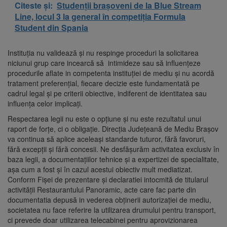
Citeste și:
Studenții brașoveni de la Blue Stream
Line, locul 3 la general în competiția Formula
Student din Spania
Instituția nu validează și nu respinge proceduri la solicitarea
niciunui grup care incearcă să intimideze sau să influențeze
procedurile aflate in competenta instituției de mediu și nu acordă
tratament preferențial, fiecare decizie este fundamentată pe
cadrul legal și pe criterii obiective, indiferent de identitatea sau
influența celor implicați.
Respectarea legii nu este o opțiune și nu este rezultatul unui
raport de forțe, ci o obligație. Direcția Județeană de Mediu Brașov
va continua să aplice aceleași standarde tuturor, fără favoruri,
fără excepții și fără concesii. Ne desfășurăm activitatea exclusiv în
baza legii, a documentațiilor tehnice și a expertizei de specialitate,
așa cum a fost și în cazul acestui obiectiv mult mediatizat.
Conform Fișei de prezentare și declaratiei intocmită de titularul
activității Restaurantului Panoramic, acte care fac parte din
documentatia depusă in vederea obținerii autorizației de mediu,
societatea nu face referire la utilizarea drumului pentru transport,
ci prevede doar utilizarea telecabinei pentru aprovizionarea