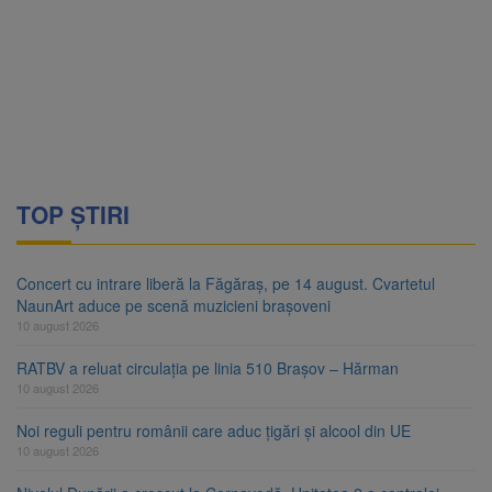
TOP ȘTIRI
Concert cu intrare liberă la Făgăraș, pe 14 august. Cvartetul
NaunArt aduce pe scenă muzicieni brașoveni
10 august 2026
RATBV a reluat circulația pe linia 510 Brașov – Hărman
10 august 2026
Noi reguli pentru românii care aduc țigări și alcool din UE
10 august 2026