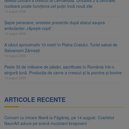
Nivelul Dunării a crescut la Cernavodă. Unitatea 2 a centralei
nucleare poate funcționa cel puțin încă nouă zile
10 august 2026
Șapte persoane, arestate preventiv după atacul asupra
ambulanței „răpește copii”
10 august 2026
A căzut aproximativ 10 metri în Piatra Craiului. Turist salvat de
Salvamont Zărnești
10 august 2026
Peste 35 de milioane de păsări, sacrificate în România într-o
singură lună. Producția de carne a crescut și la porcine și bovine
10 august 2026
ARTICOLE RECENTE
Concert cu intrare liberă la Făgăraș, pe 14 august. Cvartetul
NaunArt aduce pe scenă muzicieni brașoveni