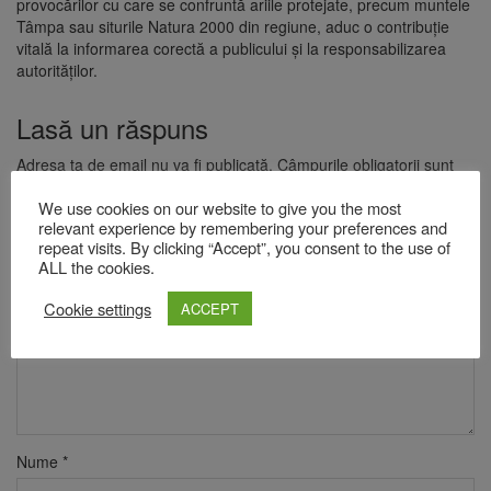
provocărilor cu care se confruntă ariile protejate, precum muntele
Tâmpa sau siturile Natura 2000 din regiune, aduc o contribuție
vitală la informarea corectă a publicului și la responsabilizarea
autorităților.
Lasă un răspuns
Adresa ta de email nu va fi publicată.
Câmpurile obligatorii sunt
marcate cu
*
We use cookies on our website to give you the most
Comentariu
*
relevant experience by remembering your preferences and
repeat visits. By clicking “Accept”, you consent to the use of
ALL the cookies.
Cookie settings
ACCEPT
Nume
*