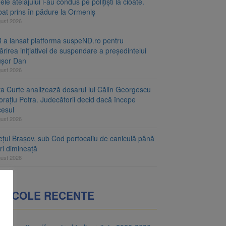
le atelajului i-au condus pe polițiști la cioate.
bat prins în pădure la Ormeniș
gust 2026
 a lansat platforma suspeND.ro pentru
rirea inițiativei de suspendare a președintelui
ușor Dan
gust 2026
ta Curte analizează dosarul lui Călin Georgescu
orațiu Potra. Judecătorii decid dacă începe
cesul
gust 2026
ețul Brașov, sub Cod portocaliu de caniculă până
ri dimineață
gust 2026
RTICOLE RECENTE