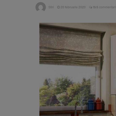
Înalta Cu
6 august 2026
Stiri
20 februarie 2020
fără commentari
procesul
Strategia
6 august 2026