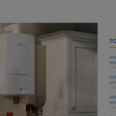
rte analizează dosarul lui Călin Georgescu și Horațiu Potra. Judecători
i
 națională pentru biodiversitate 2026-2030, adoptată de Senat. Proiect
TO
Stra
ado
6 au
Cod 
jumă
6 au
Bărb
soți
6 au