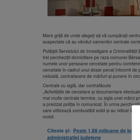
Mare grijă de unde alegeți să vă cumpărați centra
suspectate că au vândut oamenilor centrale cont
Poliţiştii Serviciului de Investigare a Criminalit
trei percheziţii domiciliare pe raza comunei Bâr
numele unor persoane cercetate pentru comiterea
cercetate în cadrul unui dosar penal întocmit de po
neloială, contrafacere de mărfuri şi punere în cir
Centrale cu siglă, dar contrafăcute
„Activităţile de cercetare şi documentare efectuat
mai multe centrale termice, cu sigla unei mărci p
a precizat poliția în comunicat. În urma percheziţii
care utilizează combustibil solid şi au ridicat în v
mobil.
Citeste și:
Peste 1,88 milioane de lei d
administrației județene