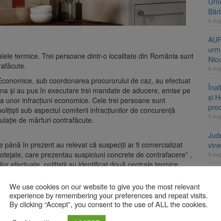
Urme
Băr
6 au
AUR
urmă
lele termice. Trei persoane dintr-o localitate din România sunt
Nic
rafăcute.
6 au
ăţii Economice, sub coordonarea procurorului de caz, au efectuat
Înal
sana şi au pus în executare trei mandate de aducere, emise pe
și H
 unor infracţiuni economice. Cele trei persoane sunt
pro
liţişti sub aspectul comiterii infracţiunilor de concurenţă
6 au
culaţie de mărfuri contrafăcute.
Jud
e până în prezent au relevat că suspecţii ar fi comercializat
vine
rotejate, care prezentau suspiciuni concrete de contrafacere” ,
6 au
lor efectuate, poliţiştii au identificat două centrale termice
ederea continuării cercetărilor diverse înscrisuri şi un telefon
We use cookies on our website to give you the most relevant
A
experience by remembering your preferences and repeat visits.
By clicking “Accept”, you consent to the use of ALL the cookies.
in fonduri europene pentru transformarea digitală a