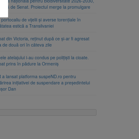
tegia națională pentru biodiversitate 2026-2030,
ptată de Senat. Proiectul merge la promulgare
portocaliu de vijelii și averse torențiale în
tatea estică a Transilvaniei
at din Victoria, reținut după ce și-ar fi agresat
a de două ori în câteva zile
le atelajului i-au condus pe polițiști la cioate.
bat prins în pădure la Ormeniș
 a lansat platforma suspeND.ro pentru
rirea inițiativei de suspendare a președintelui
ușor Dan