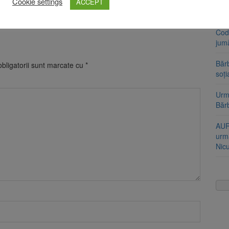
Cookie settings
Stra
ACCEPT
ado
umentarea întregii activităţi infracţionale a suspecţilor.
Cod 
jumă
Bărb
bligatorii sunt marcate cu
*
soți
Urme
Băr
AUR
urmă
Nic