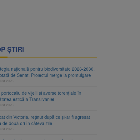
i decid dacă începe
ul merge la promulgare
P ȘTIRI
tegia națională pentru biodiversitate 2026-2030,
ptată de Senat. Proiectul merge la promulgare
gust 2026
portocaliu de vijelii și averse torențiale în
tatea estică a Transilvaniei
gust 2026
at din Victoria, reținut după ce și-ar fi agresat
a de două ori în câteva zile
gust 2026