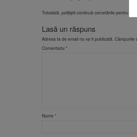
Totodată, poliţiştii continuă cercetările pentru doc
Lasă un răspuns
Adresa ta de email nu va fi publicată.
Câmpurile o
Comentariu
*
Nume
*