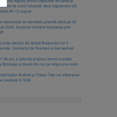
chimbă regulile pentru capsulele de cafea și
alajele de unică folosință. Noul regulament UE
plică din 12 august
e electronică de identitate gratuită până pe 29
ust 2026. Guvernul menține finanțarea prin
RR
 troițe istorice din Șcheii Brașovului vor fi
aurate. Contractul de finanțare a fost semnat
7 de ani, a doborât propriul record mondial.
ty Bromage a zburat din nou pe aripa unui avion
ații fraților Andrew și Tristan Tate cer eliberarea
 pe cauțiune în SUA