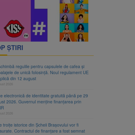
oră și același barem
 Noul regulament UE se
P ȘTIRI
chimbă regulile pentru capsulele de cafea și
alajele de unică folosință. Noul regulament UE
plică din 12 august
gust 2026
e electronică de identitate gratuită până pe 29
ust 2026. Guvernul menține finanțarea prin
RR
gust 2026
 troițe istorice din Șcheii Brașovului vor fi
aurate. Contractul de finanțare a fost semnat