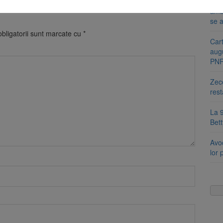
Se s
amb
se a
bligatorii sunt marcate cu
*
Cart
aug
PN
Zece
rest
La 9
Bet
Avoc
lor