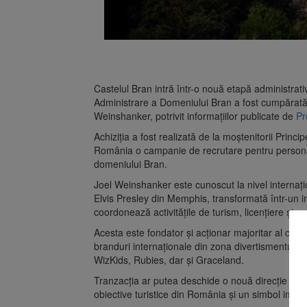
Castelul Bran intră într-o nouă etapă administrat
Administrare a Domeniului Bran a fost cumpărată
Weinshanker, potrivit informațiilor publicate de
Pr
Achiziția a fost realizată de la moștenitorii Princi
România o campanie de recrutare pentru personal
domeniului Bran.
Joel Weinshanker este cunoscut la nivel internaț
Elvis Presley din Memphis, transformată într-un imp
coordonează activitățile de turism, licențiere și 
Acesta este fondator și acționar majoritar al com
branduri internaționale din zona divertismentului
WizKids, Rubies, dar și Graceland.
Tranzacția ar putea deschide o nouă direcție de d
obiective turistice din România și un simbol impor