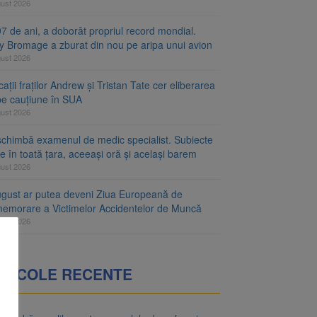
gust 2026
7 de ani, a doborât propriul record mondial.
ty Bromage a zburat din nou pe aripa unui avion
gust 2026
ații fraților Andrew și Tristan Tate cer eliberarea
 pe cauțiune în SUA
gust 2026
schimbă examenul de medic specialist. Subiecte
e în toată țara, aceeași oră și același barem
gust 2026
ugust ar putea deveni Ziua Europeană de
emorare a Victimelor Accidentelor de Muncă
gust 2026
RTICOLE RECENTE