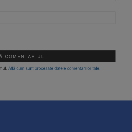
amul.
Află cum sunt procesate datele comentariilor tale
.