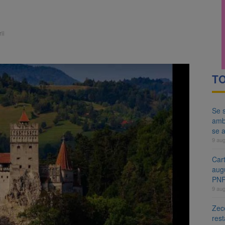
ă examenul de medic specialist. Subiecte unice în toată țara, aceeași 
ă regulile pentru capsulele de cafea și ambalajele de unică folosință.
ii
TO
Se s
amb
se a
9 au
Cart
aug
PN
9 au
Zece
rest