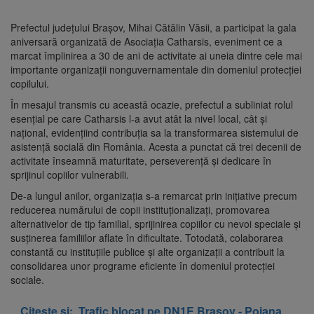
Prefectul județului Brașov, Mihai Cătălin Văsii, a participat la gala
aniversară organizată de Asociația Catharsis, eveniment ce a
marcat împlinirea a 30 de ani de activitate ai uneia dintre cele mai
importante organizații nonguvernamentale din domeniul protecției
copilului.
În mesajul transmis cu această ocazie, prefectul a subliniat rolul
esențial pe care Catharsis l-a avut atât la nivel local, cât și
național, evidențiind contribuția sa la transformarea sistemului de
asistență socială din România. Acesta a punctat că trei decenii de
activitate înseamnă maturitate, perseverență și dedicare în
sprijinul copiilor vulnerabili.
De-a lungul anilor, organizația s-a remarcat prin inițiative precum
reducerea numărului de copii instituționalizați, promovarea
alternativelor de tip familial, sprijinirea copiilor cu nevoi speciale și
susținerea familiilor aflate în dificultate. Totodată, colaborarea
constantă cu instituțiile publice și alte organizații a contribuit la
consolidarea unor programe eficiente în domeniul protecției
sociale.
Citeste și:
Trafic blocat pe DN1E Brașov - Poiana