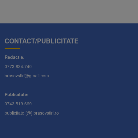
CONTACT/PUBLICITATE
Redactie:
0773.834.740
brasovstiri@gmail.com
Publicitate:
0743.519.669
publicitate [@] brasovstiri.ro