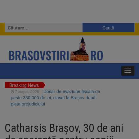
Caută
după:
Toggl
navig
Breaking News
Dosar de evaziune fiscală de
7 august 2026
peste 330.000 de lei, clasat la Brașov după
plata prejudiciului
Primăria Brașov amenință cu
7 august 2026
sistarea plăților către Brai-Cata și Comprest.
Catharsis Brașov, 30 de ani
Motivul: platforme de gunoi neigienizate