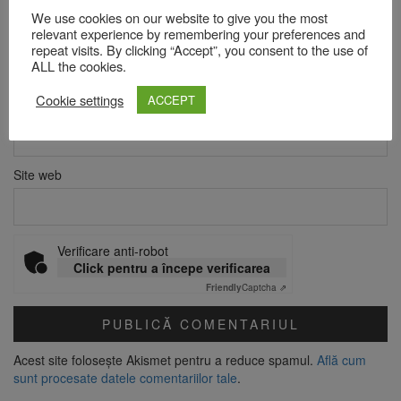
We use cookies on our website to give you the most
relevant experience by remembering your preferences and
Nume
*
repeat visits. By clicking “Accept”, you consent to the use of
ALL the cookies.
Cookie settings
ACCEPT
Email
*
Site web
Verificare anti-robot
Click pentru a începe verificarea
Friendly
Captcha ⇗
Acest site folosește Akismet pentru a reduce spamul.
Află cum
sunt procesate datele comentariilor tale
.