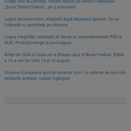
Fuego vine la Zărnești. Recital special pe scena Festivalului
„Ecoul Pietrei Craiului”, pe 2 octombrie
Legea decarbonizării, adoptată după dezbateri aprinse. Ce se
întâmplă cu centralele pe cărbune
Legea integrității, adoptată de Senat cu amendamentele PSD și
AUR. Proiectul merge la promulgare
Artiști din SUA și Cuba vin la Brașov Jazz & Blues Festival. Ediția
a 14-a are loc între 14 și 16 august
Uniunea Europeană acordă Ucrainei încă 1,4 miliarde de euro din
veniturile activelor rusești înghețate