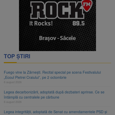
TOP ȘTIRI
Fuego vine la Zărnești. Recital special pe scena Festivalului
„Ecoul Pietrei Craiului”, pe 2 octombrie
6 august 2026
Legea decarbonizării, adoptată după dezbateri aprinse. Ce se
întâmplă cu centralele pe cărbune
6 august 2026
Legea integrității, adoptată de Senat cu amendamentele PSD și