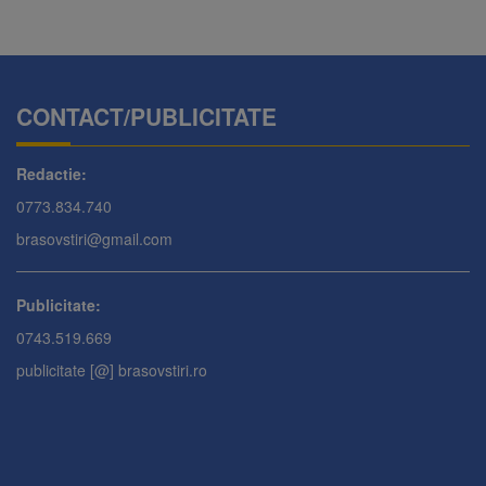
CONTACT/PUBLICITATE
Redactie:
0773.834.740
brasovstiri@gmail.com
Publicitate:
0743.519.669
publicitate [@] brasovstiri.ro