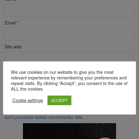
Email
*
Site web
We use cookies on our website to give you the most
Verificare anti-robot
relevant experience by remembering your preferences and
Click pentru a începe verificarea
repeat visits. By clicking “Accept”, you consent to the use of
Friendly
Captcha ⇗
ALL the cookies.
Cookie settings
ACCEPT
Acest site folosește Akismet pentru a reduce spamul.
Află cum
sunt procesate datele comentariilor tale
.