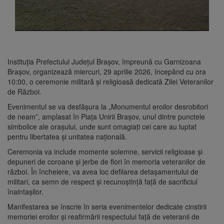
Instituția Prefectului Județul Brașov, împreună cu Garnizoana
Brașov, organizează miercuri, 29 aprilie 2026, începând cu ora
10:00, o ceremonie militară și religioasă dedicată Zilei Veteranilor
de Război.
Evenimentul se va desfășura la „Monumentul eroilor desrobitori
de neam”, amplasat în Piața Unirii Brașov, unul dintre punctele
simbolice ale orașului, unde sunt omagiați cei care au luptat
pentru libertatea și unitatea națională.
Ceremonia va include momente solemne, servicii religioase și
depuneri de coroane și jerbe de flori în memoria veteranilor de
război. În încheiere, va avea loc defilarea detașamentului de
militari, ca semn de respect și recunoștință față de sacrificiul
înaintașilor.
Manifestarea se înscrie în seria evenimentelor dedicate cinstirii
memoriei eroilor și reafirmării respectului față de veteranii de