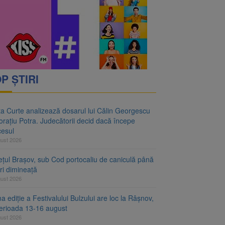
6 milioane de lei
i decid dacă începe
P ȘTIRI
ta Curte analizează dosarul lui Călin Georgescu
orațiu Potra. Judecătorii decid dacă începe
cesul
gust 2026
ețul Brașov, sub Cod portocaliu de caniculă până
ri dimineață
gust 2026
a ediție a Festivalului Bulzului are loc la Râșnov,
perioada 13-16 august
gust 2026