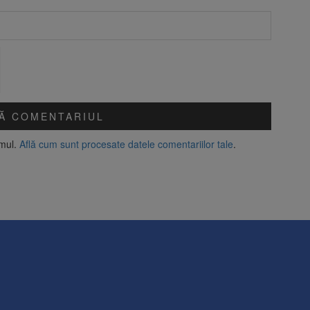
amul.
Află cum sunt procesate datele comentariilor tale
.