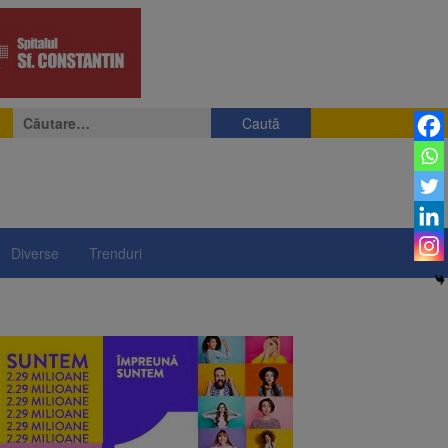
Caută
după:
Diverse
Trenduri
i să se protejeze de