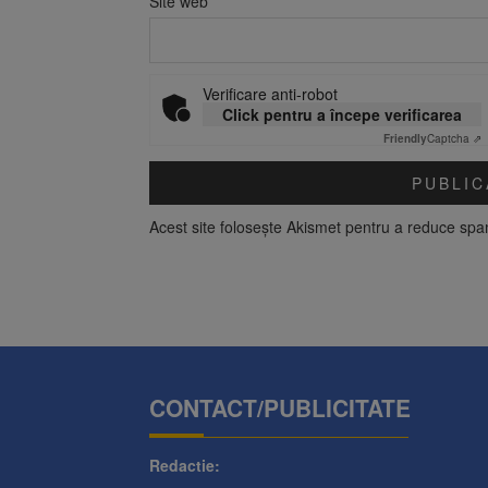
Site web
Verificare anti-robot
Click pentru a începe verificarea
Friendly
Captcha ⇗
Acest site folosește Akismet pentru a reduce sp
CONTACT/PUBLICITATE
Redactie: