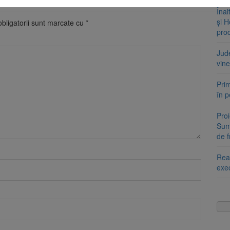
Înal
și H
bligatorii sunt marcate cu
*
pro
Jud
vine
Prim
în 
Proi
Summ
de 
Reab
exe