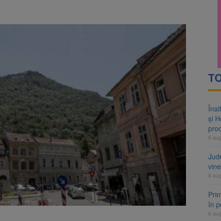
de pe Valea Cetății din Râșnov va fi modernizată. Contract de aproape 
rte analizează dosarul lui Călin Georgescu și Horațiu Potra. Judecători
TO
Înal
și H
pro
6 au
Jud
vine
6 au
Prim
în 
6 au