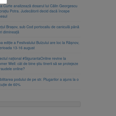
ta Curte analizează dosarul lui Călin Georgescu
orațiu Potra. Judecătorii decid dacă începe
cesul
ețul Brașov, sub Cod portocaliu de caniculă până
ri dimineață
a ediție a Festivalului Bulzului are loc la Râșnov,
perioada 13-16 august
ectul național #SigurantaOnline revine la
er Well: cât de bine știu tinerii să se protejeze
fraudele online?
ilitarea podului de pe str. Plugarilor a ajuns la o
cuție de 60%