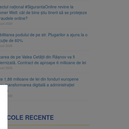
ectul național #SigurantaOnline revine la
er Well: cât de bine știu tinerii să se protejeze
fraudele online?
gust 2026
ilitarea podului de pe str. Plugarilor a ajuns la o
cuție de 60%
gust 2026
area de pe Valea Cetății din Râșnov va fi
ernizată. Contract de aproape 6 milioane de lei
gust 2026
e 1,88 milioane de lei din fonduri europene
ru transformarea digitală a administrației
ețene
gust 2026
RTICOLE RECENTE