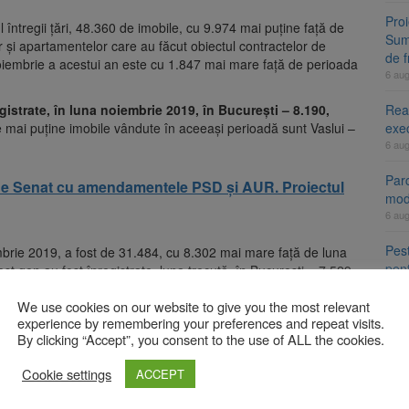
Proi
 întregii ţări, 48.360 de imobile, cu 9.974 mai puţine faţă de
Summ
 şi apartamentelor care au făcut obiectul contractelor de
de 
noiembrie a acestui an este cu 1.847 mai mare faţă de perioada
6 au
Reab
gistrate, în luna noiembrie 2019, în Bucureşti – 8.190,
exe
e mai puţine imobile vândute în aceeaşi perioadă sunt Vaslui –
6 au
Parc
ă de Senat cu amendamentele PSD și AUR. Proiectul
mod
6 au
Pest
iembrie 2019, a fost de 31.484, cu 8.302 mai mare faţă de luna
pent
t gen au fost înregistrate, luna trecută, în Bucureşti – 7.529,
jud
află judeţele Caraş Severin – 96, Gorj – 69 şi Harghita – 68.
6 au
We use cookies on our website to give you the most relevant
terenuri agricole în cea de-a unsprezecea lună a anului 2019
experience by remembering your preferences and repeat visits.
By clicking “Accept”, you consent to the use of ALL the cookies.
b a Agenţiei Naţionale de Cadastru şi Publicitate Imobiliară,
A
Cookie settings
ACCEPT