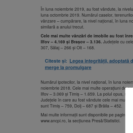
În luna noiembrie 2019, au fost vândute, la nivelul
luna octombrie 2019. Numărul caselor, terenurilor
vânzare – cumpărare, la nivel naţional, în luna 
similară a anului trecut.
Cele mai multe vânzări de imobile au fost înre
Ilfov – 4.169 şi Braşov – 3.136.
Judeţele cu cel
307, Sălaj – 266 şi Olt – 168.
Citeste și:
Legea integrității, adoptat
merge la promulgare
Numărul ipotecilor, la nivel naţional, în luna no
noiembrie 2018. Cele mai multe operaţiuni de aces
Ilfov – 3.069 şi Timiş – 1.659. La polul opus, se 
Judeţele în care au fost vândute cele mai multe 
sunt Timiş – 759, Dolj – 687 şi Brăila – 452.
Mai multe informaţii sunt disponibile pe pagina we
www.ancpi.ro, la secţiunea Presă/Statistici.