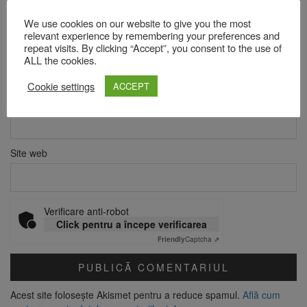
We use cookies on our website to give you the most
relevant experience by remembering your preferences and
Nume
*
repeat visits. By clicking “Accept”, you consent to the use of
ALL the cookies.
Cookie settings
ACCEPT
Email
*
Site web
Verificare anti-robot
Click pentru a începe verificarea
Friendly
Captcha ⇗
Acest site folosește Akismet pentru a reduce spamul.
Află cum