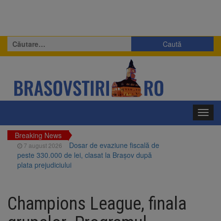
Caută
după:
Toggl
navig
Breaking News
Dosar de evaziune fiscală de
7 august 2026
peste 330.000 de lei, clasat la Brașov după
plata prejudiciului
Primăria Brașov amenință cu
7 august 2026
sistarea plăților către Brai-Cata și Comprest.
Champions League, finala
Motivul: platforme de gunoi neigienizate