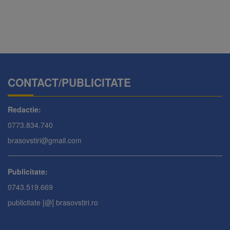
CONTACT/PUBLICITATE
Redactie:
0773.834.740
brasovstiri@gmail.com
Publicitate:
0743.519.669
publicitate [@] brasovstiri.ro