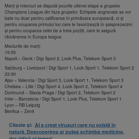
Marți și miercuri se dispută jocurile ultimei etape a grupelor
Champions League din faza grupelor. Echipele angrenate se vor
bate nu doar pentru calificarea în primăvara europeană, ci și
pentru ocuparea primului loc care le favorizează în șaisprezecimi
și pentru ocuparea celei de a treia poziții, care le asigură
rămânerea în Europa league.
Meciurile de marți:
19:55
Napoli – Genk / Digi Sport 2, Look Plus, Telekom Sport 3
Salzburg – Liverpool / Digi Sport 1, Look Sport 1, Telekom Sport 2
22:00
Ajax – Valencia / Digi Sport 3, Look Sport 1, Telekom Sport 3
Chelsea – Lille / Digi Sport 4, Look Sport 2, Telekom Sport 4
Dortmund – Slavia Praga / Digi Sport 2, Telekom Sport 2
Inter – Barcelona / Digi Sport 1, Look Plus, Telekom Sport 1
Lyon – RB Leipzig
Benfica – Zenit
Citeste și:
AI a creat virusuri care nu există în
natură. Descoperirea ar putea schimba medicina,
dar ridică și temeri