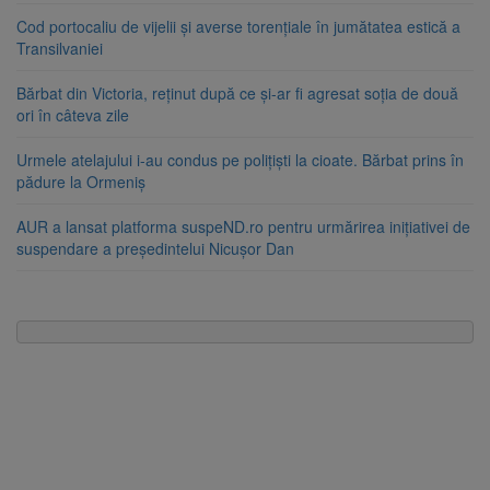
Cod portocaliu de vijelii și averse torențiale în jumătatea estică a
Transilvaniei
Bărbat din Victoria, reținut după ce și-ar fi agresat soția de două
ori în câteva zile
Urmele atelajului i-au condus pe polițiști la cioate. Bărbat prins în
pădure la Ormeniș
AUR a lansat platforma suspeND.ro pentru urmărirea inițiativei de
suspendare a președintelui Nicușor Dan