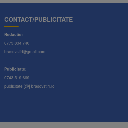
CONTACT/PUBLICITATE
Redactie:
0773.834.740
brasovstiri@gmail.com
Publicitate:
0743.519.669
publicitate [@] brasovstiri.ro