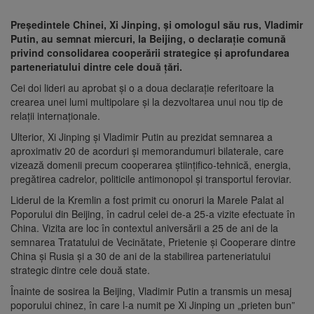
Președintele Chinei, Xi Jinping, și omologul său rus, Vladimir
Putin, au semnat miercuri, la Beijing, o declarație comună
privind consolidarea cooperării strategice și aprofundarea
parteneriatului dintre cele două țări.
Cei doi lideri au aprobat și o a doua declarație referitoare la
crearea unei lumi multipolare și la dezvoltarea unui nou tip de
relații internaționale.
Ulterior, Xi Jinping și Vladimir Putin au prezidat semnarea a
aproximativ 20 de acorduri și memorandumuri bilaterale, care
vizează domenii precum cooperarea științifico-tehnică, energia,
pregătirea cadrelor, politicile antimonopol și transportul feroviar.
Liderul de la Kremlin a fost primit cu onoruri la Marele Palat al
Poporului din Beijing, în cadrul celei de-a 25-a vizite efectuate în
China. Vizita are loc în contextul aniversării a 25 de ani de la
semnarea Tratatului de Vecinătate, Prietenie și Cooperare dintre
China și Rusia și a 30 de ani de la stabilirea parteneriatului
strategic dintre cele două state.
Înainte de sosirea la Beijing, Vladimir Putin a transmis un mesaj
poporului chinez, în care l-a numit pe Xi Jinping un „prieten bun”