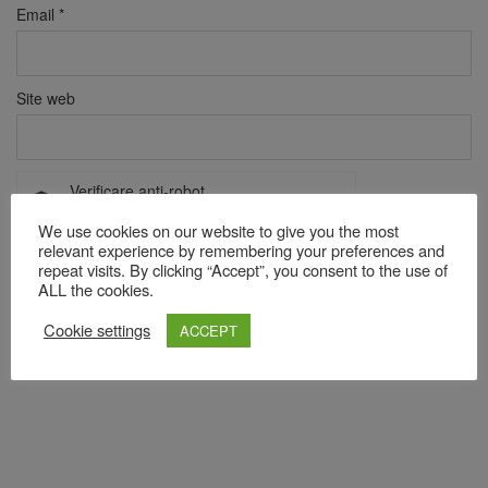
Email
*
Site web
Verificare anti-robot
Click pentru a începe verificarea
We use cookies on our website to give you the most
Friendly
Captcha ⇗
relevant experience by remembering your preferences and
repeat visits. By clicking “Accept”, you consent to the use of
ALL the cookies.
Acest site folosește Akismet pentru a reduce spamul.
Află cum
Cookie settings
ACCEPT
sunt procesate datele comentariilor tale
.