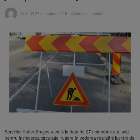
144 de incidente
Ambulanță atacată cu
10 august 2026
Stiri
27 noiembrie 2019
fără commentarii
topoare și pietre în Cluj, după un zvon fals că
„fură copii”. Trei tineri au fost reținuți
Primele radare fixe din
10 august 2026
România ar urma să apară în toamna lui
2027. Proiectul CNAIR este în licitație
România, pe primul loc la
10 august 2026
Mondialele U19 de canotaj. Trei medalii de
aur, una de argint și două de bronz
Serviciul Rutier Brașov a emis la data de 27 noiembrie a.c. aviz
pentru închiderea circulației rutiere în vederea realizării lucrării de