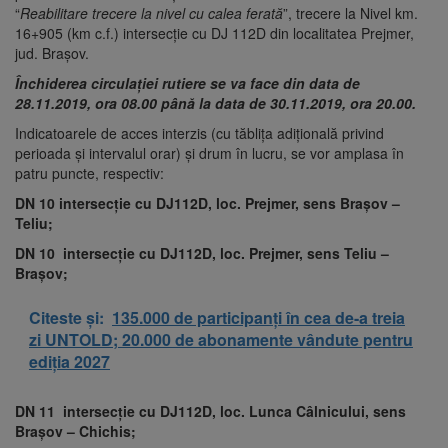
“
Reabilitare trecere la nivel cu calea ferată
”, trecere la Nivel km.
16+905 (km c.f.) intersecție cu DJ 112D din localitatea Prejmer,
jud. Brașov.
Închiderea circulației rutiere se va face din data de
28.11.2019, ora 08.00 până la data de 30.11.2019, ora 20.00.
Indicatoarele de acces interzis (cu tăblița adițională privind
perioada și intervalul orar) și drum în lucru, se vor amplasa în
patru puncte, respectiv:
DN 10 intersecție cu DJ112D, loc. Prejmer, sens Brașov –
Teliu;
DN 10 intersecție cu DJ112D, loc. Prejmer, sens Teliu –
Brașov;
Citeste și:
135.000 de participanți în cea de-a treia
zi UNTOLD; 20.000 de abonamente vândute pentru
ediția 2027
DN 11 intersecție cu DJ112D, loc. Lunca Câlnicului, sens
Brașov – Chichis;