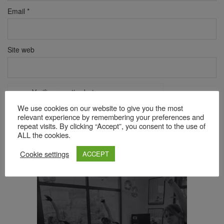
Email
*
Site web
Verificare anti-robot
Click pentru a începe verificarea
We use cookies on our website to give you the most
Friendly
Captcha ⇗
relevant experience by remembering your preferences and
repeat visits. By clicking “Accept”, you consent to the use of
ALL the cookies.
Acest site folosește Akismet pentru a reduce spamul.
Află cum
Cookie settings
ACCEPT
sunt procesate datele comentariilor tale
.