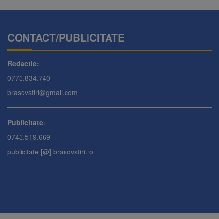
CONTACT/PUBLICITATE
Redactie:
0773.834.740
brasovstiri@gmail.com
Publicitate:
0743.519.669
publicitate [@] brasovstiri.ro