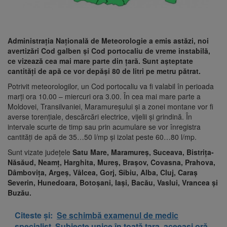
Administraţia Naţională de Meteorologie a emis astăzi, noi
avertizări Cod galben şi Cod portocaliu de vreme instabilă,
ce vizează cea mai mare parte din ţară. Sunt așteptate
cantități de apă ce vor depăși 80 de litri pe metru pătrat.
Potrivit meteorologilor, un Cod portocaliu va fi valabil în perioada
marți ora 10.00 – miercuri ora 3.00. În cea mai mare parte a
Moldovei, Transilvaniei, Maramureșului și a zonei montane vor fi
averse torențiale, descărcări electrice, vijelii și grindină. În
intervale scurte de timp sau prin acumulare se vor înregistra
cantități de apă de 35…50 l/mp și izolat peste 60…80 l/mp.
Sunt vizate județele
Satu Mare, Maramureș, Suceava, Bistrița-
Năsăud, Neamț, Harghita, Mureș, Brașov, Covasna, Prahova,
Dâmbovița, Argeș, Vâlcea, Gorj, Sibiu, Alba, Cluj, Caraș
Severin, Hunedoara, Botoșani, Iași, Bacău, Vaslui, Vrancea și
Buzău.
Citeste și:
Se schimbă examenul de medic
specialist. Subiecte unice în toată țara, aceeași oră