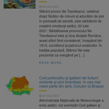
20 iulie 2021
Sfântul proroc Ilie Tesviteanul, celebrat
drept făcător de minuni şi aducător de ploi
în perioadă de secetă, este sărbătorit de
creștinii ortodocși astăzi, 20 iulie
2021. Sărbătoarea proorocului Ilie
Tesviteanul este şi ziua Aviaţiei Române,
acest sfânt fiind considerat, începând din
1913, ocrotitorul şi patronul aviatorilor. În
tradiţia populară, Sfântul Ilie este
prezentat ca mergând pe […]
READ MORE
Cod portocaliu și galben de furtuni
violente și ploi torențiale, în cea mai
mare parte din țară, inclusiv la Brașov
20 iulie 2021
Administraţia Naţională de Meteorologie a
emis astăzi, noi avertizări Cod galben şi