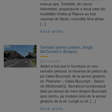
evacua apa. Totodată, din cauza
trăsnetelor, acoperişurile a două case din
localităţile Ohaba şi Râşnov au fost
cuprinse de flăcări, incendiile fiind stinse.
[…]
READ MORE
Semafor pentru pietoni, lângă
McDonald’s (Brașov)
20 iulie 2021
Astăzi a fost pus în funcțiune un nou
semafor pietonal, la trecerea de pietoni de
pe Calea București, de la sensul giratoriu
str. Poienelor – Calea București – Saturn
(la (McDonald’s). Semaforul funcționează
doar pe sensul de mers dinspre București
spre centru, pe modelul celui de la sensul
giratoriu de la str. Lungă cu str. […]
READ MORE