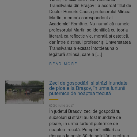
Transilvania din Braşov i-a acordat titlul de
Doctor Honoris Causa profesorului Mircea
Martin, membru corespondent al
Academiei Române. Nu numai că numele
profesorului Martin se identifică cu teoria
literară ca reflecţie vie, morală şi estetică,
dar între distinsul profesor şi Universitatea
Transilvania a existat întotdeauna o
legătură strînsă, care a […]
READ MORE
Zeci de gospodării şi străzi inundate
de ploaie la Brașov, în urma furtunii
puternice de noaptea trecută
20 iulie 2021
În judeţul Braşov, zeci de gospodării,
subsoluri şi străzi au fost inundate de
ploaie, în urma furtunii puternice de
noaptea trecută. Pompierii militari au
răspuns la peste 30 de solicitări, pentru a