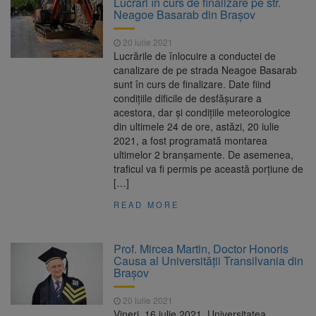
Lucrări în curs de finalizare pe str.
Nivelul Dunării a început să crească
Neagoe Basarab din Brașov
Asociația Română pentru
8 august 2026
Iluminat cere reducerea luminii pe timpul
20 iulie 2021
nopții, nu oprirea iluminatului public
Lucrările de înlocuire a conductei de
Trafic blocat pe DN1E Brașov
7 august 2026
canalizare de pe strada Neagoe Basarab
– Poiana Brașov după un accident. Două
sunt în curs de finalizare. Date fiind
persoane primesc îngrijiri medicale
condițiile dificile de desfășurare a
Se schimbă examenul de
8 august 2026
acestora, dar și condițiile meteorologice
medic specialist. Subiecte unice în toată țara,
din ultimele 24 de ore, astăzi, 20 iulie
aceeași oră și același barem
2021, a fost programată montarea
ultimelor 2 branșamente. De asemenea,
traficul va fi permis pe această porțiune de
[…]
READ MORE
Prof. Mircea Martin, Doctor Honoris
Causa al Universităţii Transilvania din
Braşov
20 iulie 2021
Vineri, 16 iulie 2021, Universitatea