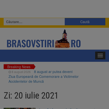
Caută
după:
Toggl
navig
Breaking News
8 august ar putea deveni
8 august 2026
Ziua Europeană de Comemorare a Victimelor
Accidentelor de Muncă
Am început demolarea
8 august 2026
fostului complex Duplex 91, de lângă Piața
Zi:
20 iulie 2021
Star
Ungaria renunță la apelul
8 august 2026
pentru reducerea consumului de energie.