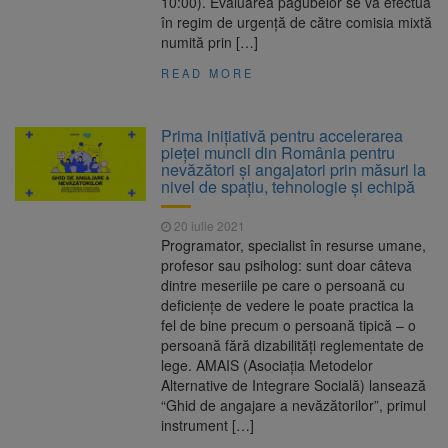
10:00). Evaluarea pagubelor se va efectua
în regim de urgență de către comisia mixtă
numită prin […]
READ MORE
Prima inițiativă pentru accelerarea
pieței muncii din România pentru
nevăzători și angajatori prin măsuri la
nivel de spațiu, tehnologie și echipă
20 iulie 2021
Programator, specialist în resurse umane,
profesor sau psiholog: sunt doar câteva
dintre meseriile pe care o persoană cu
deficiențe de vedere le poate practica la
fel de bine precum o persoană tipică – o
persoană fără dizabilități reglementate de
lege. AMAIS (Asociația Metodelor
Alternative de Integrare Socială) lansează
“Ghid de angajare a nevăzătorilor”, primul
instrument […]