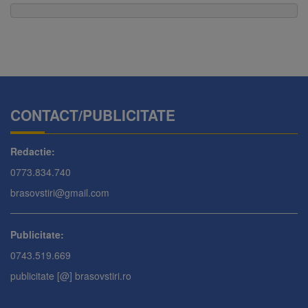
CONTACT/PUBLICITATE
Redactie:
0773.834.740
brasovstiri@gmail.com
Publicitate:
0743.519.669
publicitate [@] brasovstiri.ro